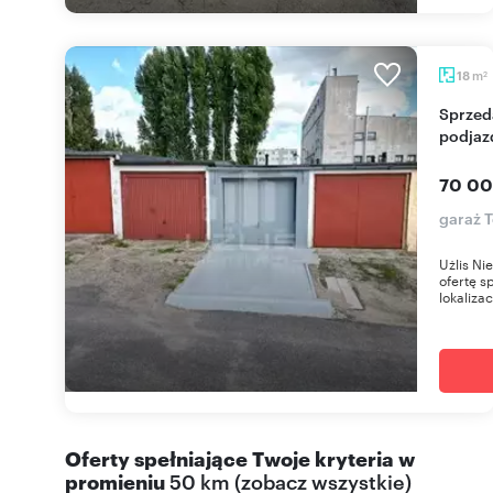
m
18
2
Sprzedam garaż 16 m² z kanałem i betonowym
podja
70 00
garaż 
Użlis N
ofertę s
lokalizac
Oferty spełniające Twoje kryteria w
promieniu
50 km
(
zobacz wszystkie
)