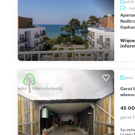
od 32
1 - 3 
Apartamenty na
Nadbrz
Gąskac
Więce
inform
m
21
2
Garaż blaszany 21 m2 w Tczewie, odrębna
własno
45 00
garaż 
Sprzeda
Urzędu M