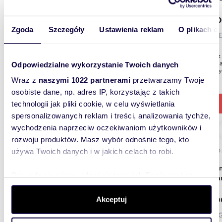
65 00
Zgoda
Szczegóły
Ustawienia reklam
O plikach c
garaż E
Szukasz
lub doda
Odpowiedzialne wykorzystanie Twoich danych
może być
Wraz z
naszymi 1022 partnerami
przetwarzamy Twoje
osobiste dane, np. adres IP, korzystając z takich
technologii jak pliki cookie, w celu wyświetlania
spersonalizowanych reklam i treści, analizowania tychże,
wychodzenia naprzeciw oczekiwaniom użytkowników i
rozwoju produktów. Masz wybór odnośnie tego, kto
15,50
używa Twoich danych i w jakich celach to robi.
Garaż murowany z kanałem, prąd, własność -
Dowiedz się więcej odnośnie tego, jak Twoje osobiste
poleca
dane są przetwarzane oraz ustaw własne preferencje w
109 0
sekcji szczegółów
. W Deklaracji plików cookie możesz
Akceptuj
zmienić lub wycofać swoją zgodę w dowolnej chwili.
garaż 