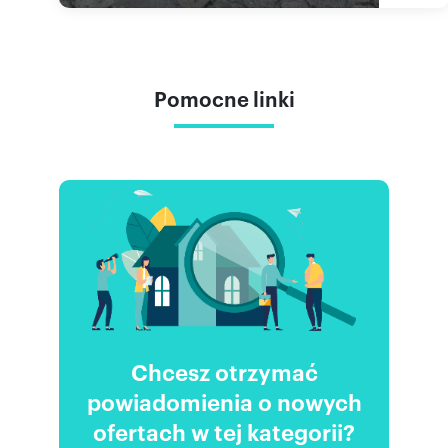
Pomocne linki
Chcesz otrzymać
powiadomienia o nowych
ofertach w tej kategorii?