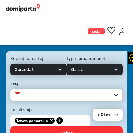
Dodaj
ogłoszenie
Rodzaj transakcji
Typ nieruchomości
Sprzedaż
Garaż
Kraj
Lokalizacja
+ 0km
+
Tczew, pomorskie
Pokaż