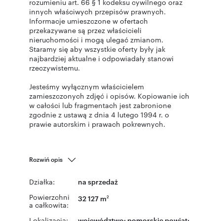
rozumieniu art. 66 § 1 kodeksu cywilnego oraz
innych właściwych przepisów prawnych.
Informacje umieszczone w ofertach
przekazywane są przez właścicieli
nieruchomości i mogą ulegać zmianom.
Staramy się aby wszystkie oferty były jak
najbardziej aktualne i odpowiadały stanowi
rzeczywistemu.
Jesteśmy wyłącznym właścicielem
zamieszczonych zdjęć i opisów. Kopiowanie ich
w całości lub fragmentach jest zabronione
zgodnie z ustawą z dnia 4 lutego 1994 r. o
prawie autorskim i prawach pokrewnych.
Rozwiń opis
Działka:
na sprzedaż
Powierzchni
32 127 m
2
a całkowita:
Lokalizacja:
województwo:
pomorskie
powiat: