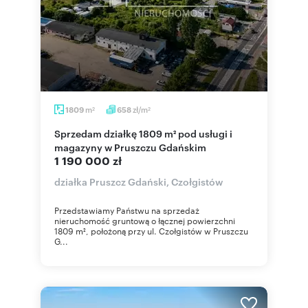
m
zł/m
1809
658
2
2
Sprzedam działkę 1809 m² pod usługi i
magazyny w Pruszczu Gdańskim
1 190 000 zł
działka Pruszcz Gdański, Czołgistów
Przedstawiamy Państwu na sprzedaż
nieruchomość gruntową o łącznej powierzchni
1809 m², położoną przy ul. Czołgistów w Pruszczu
G...