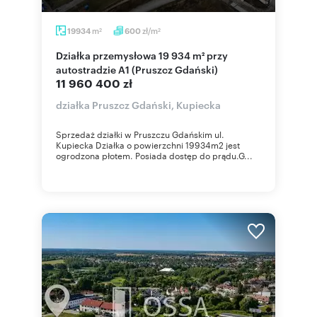
m
zł/m
19934
600
2
2
Działka przemysłowa 19 934 m² przy
autostradzie A1 (Pruszcz Gdański)
11 960 400 zł
działka Pruszcz Gdański, Kupiecka
Sprzedaż działki w Pruszczu Gdańskim ul.
Kupiecka Działka o powierzchni 19934m2 jest
ogrodzona płotem. Posiada dostęp do prądu.G...