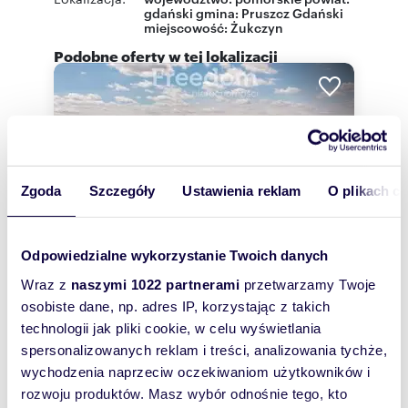
gdański
gmina:
Pruszcz Gdański
miejscowość:
Żukczyn
Podobne oferty w tej lokalizacji
Zgoda
Szczegóły
Ustawienia reklam
O plikach c
Odpowiedzialne wykorzystanie Twoich danych
Wraz z
naszymi 1022 partnerami
przetwarzamy Twoje
osobiste dane, np. adres IP, korzystając z takich
technologii jak pliki cookie, w celu wyświetlania
m
zł/m
920
814
2
2
spersonalizowanych reklam i treści, analizowania tychże,
wychodzenia naprzeciw oczekiwaniom użytkowników i
Działka 920 m² z pełnym uzbrojeniem,
spokojna okolica zapraszam
rozwoju produktów. Masz wybór odnośnie tego, kto