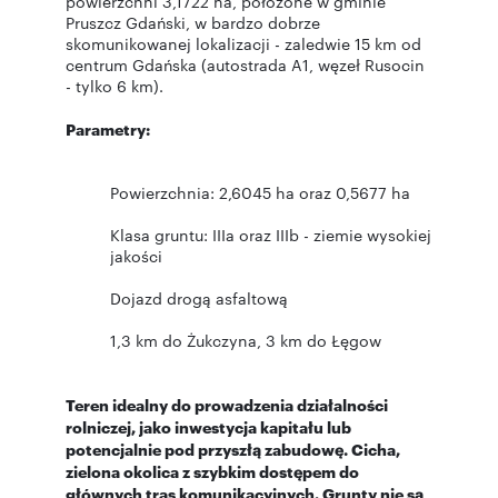
powierzchni 3,1722 ha, położone w gminie
Pruszcz Gdański, w bardzo dobrze
skomunikowanej lokalizacji - zaledwie 15 km od
centrum Gdańska (autostrada A1, węzeł Rusocin
- tylko 6 km).
Parametry:
Powierzchnia: 2,6045 ha oraz 0,5677 ha
Klasa gruntu: IIIa oraz IIIb - ziemie wysokiej
jakości
Dojazd drogą asfaltową
1,3 km do Żukczyna, 3 km do Łęgow
Teren idealny do prowadzenia działalności
rolniczej, jako inwestycja kapitału lub
potencjalnie pod przyszłą zabudowę. Cicha,
zielona okolica z szybkim dostępem do
głównych tras komunikacyjnych. Grunty nie są