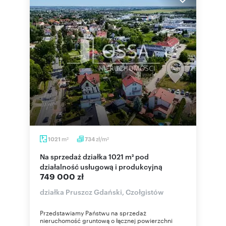
m
zł/m
1021
734
2
2
Na sprzedaż działka 1021 m² pod
działalność usługową i produkcyjną
749 000 zł
działka Pruszcz Gdański, Czołgistów
Przedstawiamy Państwu na sprzedaż
nieruchomość gruntową o łącznej powierzchni