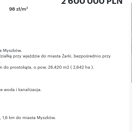
2 600 000 PLN
2
98 zł/m
a Myszków.
ałkę przy wjeździe do miasta Żarki, bezpośrednio przy
.
 do prostokąta, o pow. 26.420 m2 ( 2,642 ha ).
ze woda i kanalizacja.
, 1,6 km do miasta Myszków.