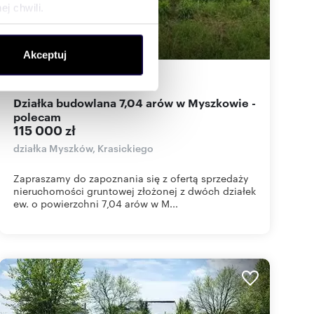
j chwili.
ołecznościowe i analizować
Akceptuj
artnerom społecznościowym,
anymi od Ciebie lub
704
m
163
zł/m
2
2
Działka budowlana 7,04 arów w Myszkowie -
polecam
115 000 zł
działka Myszków, Krasickiego
Zapraszamy do zapoznania się z ofertą sprzedaży
nieruchomości gruntowej złożonej z dwóch działek
ew. o powierzchni 7,04 arów w M...