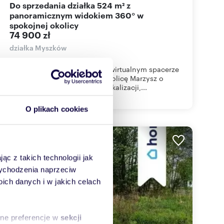
Do sprzedania działka 524 m² z
panoramicznym widokiem 360° w
spokojnej okolicy
74 900 zł
działka Myszków
Panorama 360° - sprawdź na wirtualnym spacerze
dostępność oraz najbliższą okolicę Marzysz o
własnym domu w dogodnej lokalizacji,...
O plikach cookies
ąc z takich technologii jak
 wychodzenia naprzeciw
ch danych i w jakich celach
sne preferencje w
sekcji