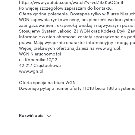
https://www.youtube.com/watch?v=vdZ8ZKcOCm8
Po więcej szczegółów zapraszam do kontaktu.
Oferta godna polecenia. Dostępna tylko w Biurze Nier
WGN zapewnia rynkowe ceny, bezpieczeństwo korzystnej
zaangażowaniem, ekspercką wiedzą i najwyższym pozio
Stosujemy System Jakości ZJ WGN oraz Kodeks Etyki Zaw
Informacje o nieruchomości zostały sporządzone na pods
prawa. Mają wyłącznie charakter informacyjny i mogą pod
Więcej ciekawych ofert znajdziesz na www.wgn.pl.
WGN Nieruchomości
ul. Kopernika 10/12
42-217 Częstochowa
www.wgn.pl
Oferta specjalna biura WGN
Dzwoniąc pytaj o numer oferty 11018 biura 188 z systemu
Rozwiń opis