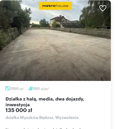
1350
m
100
zł/m
2
2
Działka z halą, media, dwa dojazdy,
inwestycja
135 000 zł
działka Myszków Będusz, Wyzwolenia