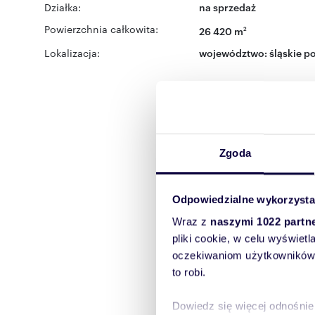
Działka:
na sprzedaż
Powierzchnia całkowita:
26 420 m
2
Lokalizacja:
województwo:
śląskie
po
Zgoda
Odpowiedzialne wykorzysta
Wraz z
naszymi 1022 partn
pliki cookie, w celu wyświet
oczekiwaniom użytkowników i
to robi.
Dowiedz się więcej odnośnie