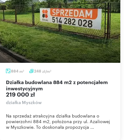
884
m
248
zł/m
2
2
Działka budowlana 884 m2 z potencjałem
inwestycyjnym
219 000 zł
działka Myszków
Na sprzedaż atrakcyjna działka budowlana o
powierzchni 884 m2, położona przy ul. Azaliowej
w Myszkowie. To doskonała propozycja ...