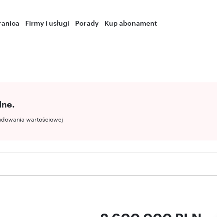
ranica
Firmy i usługi
Porady
Kup abonament
lne.
udowania wartościowej