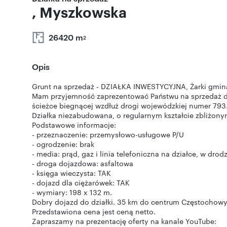
, Myszkowska
26420 m
2
Opis
Grunt na sprzedaż - DZIAŁKA INWESTYCYJNA, Żarki gmin
Mam przyjemność zaprezentować Państwu na sprzedaż dzi
ścieżce biegnącej wzdłuż drogi wojewódzkiej numer 793
Działka niezabudowana, o regularnym kształcie zbliżonym
Podstawowe informacje:
- przeznaczenie: przemysłowo-usługowe P/U
- ogrodzenie: brak
- media: prąd, gaz i linia telefoniczna na działce, w drod
- droga dojazdowa: asfaltowa
- księga wieczysta: TAK
- dojazd dla ciężarówek: TAK
- wymiary: 198 x 132 m.
Dobry dojazd do działki. 35 km do centrum Częstochowy
Przedstawiona cena jest ceną netto.
Zapraszamy na prezentację oferty na kanale YouTube: