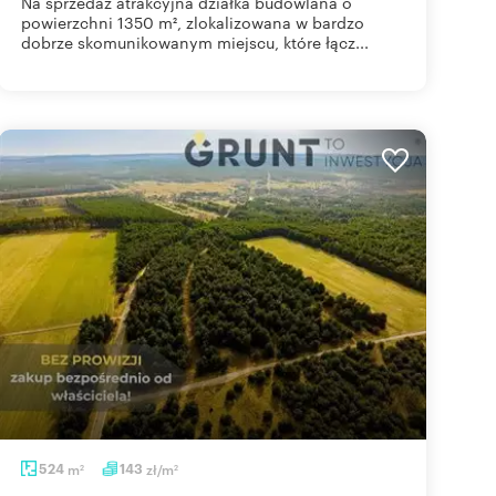
Na sprzedaż atrakcyjna działka budowlana o
powierzchni 1350 m², zlokalizowana w bardzo
dobrze skomunikowanym miejscu, które łącz...
524
m
143
zł/m
2
2