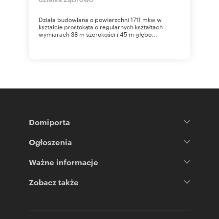
Działa budowlana o powierzchni 1711 mkw w
kształcie prostokąta o regularnych kształtach i
wymiarach 38 m szerokości i 45 m głębo...
Domiporta
Ogłoszenia
Ważne informacje
Zobacz także