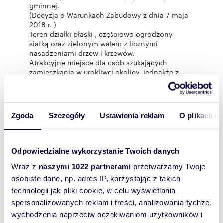
gminnej.
(Decyzja o Warunkach Zabudowy z dnia 7 maja
2018 r. )
Teren działki płaski , częściowo ogrodzony
siatką oraz zielonym wałem z licznymi
nasadzeniami drzew i krzewów.
Atrakcyjne miejsce dla osób szukających
zamieszkania w urokliwej okolicy, jednakże z
możliwością sprawnego dojazdu do
nadmorskiego miasta Kołobrzeg .
Działka na GeoPortal-u nr 102.
Zgoda
Szczegóły
Ustawienia reklam
O plikach c
Rozwiń opis
Odpowiedzialne wykorzystanie Twoich danych
Działka:
na sprzedaż
Wraz z
naszymi 1022 partnerami
przetwarzamy Twoje
Powierzchni
3 700 m
2
osobiste dane, np. adres IP, korzystając z takich
a całkowita:
technologii jak pliki cookie, w celu wyświetlania
Lokalizacja:
województwo:
spersonalizowanych reklam i treści, analizowania tychże,
zachodniopomorskie
powiat:
kołobrzeski
gmina:
Gościno
wychodzenia naprzeciw oczekiwaniom użytkowników i
miejscowość:
Ząbrowo