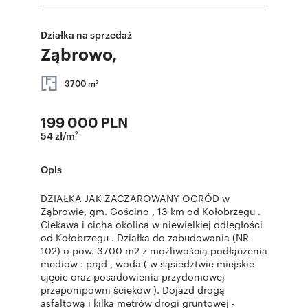
Działka na sprzedaż
Ząbrowo,
3700 m
2
199 000 PLN
54 zł/m
2
Opis
DZIAŁKA JAK ZACZAROWANY OGRÓD w
Ząbrowie, gm. Gościno , 13 km od Kołobrzegu .
Ciekawa i cicha okolica w niewielkiej odległości
od Kołobrzegu . Działka do zabudowania (NR
102) o pow. 3700 m2 z możliwością podłączenia
mediów : prąd , woda ( w sąsiedztwie miejskie
ujęcie oraz posadowienia przydomowej
przepompowni ścieków ). Dojazd drogą
asfaltową i kilka metrów drogi gruntowej -