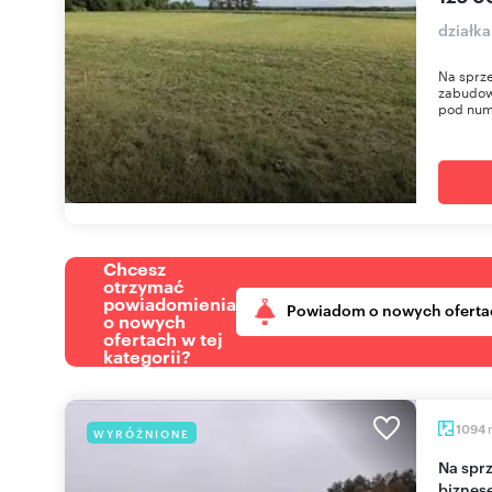
działka
Na sprz
zabudowy
pod nume
Chcesz
otrzymać
powiadomienia
Powiadom o nowych oferta
o nowych
ofertach w tej
kategorii?
1094
WYRÓŻNIONE
Na sprzedaż działka 1094 m² z domkami i
biznes