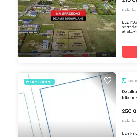
działk
BEZ POŚ
sprzedaż
atrakcyjn
1051
WYRÓŻNIONE
Działka 1051 m² z warunkami zabudowy, media,
blisko 
250 0
działk
Działka 