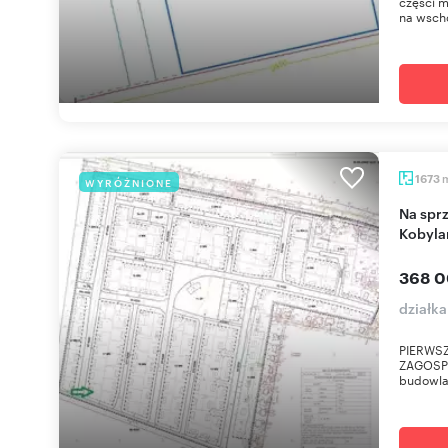
części m
na wschó
1673
WYRÓŻNIONE
Na sprzedaż działka 1673 m² pod dom w lesie w
Kobyla
368 0
działk
PIERWSZ
ZAGOSPO
budowlan