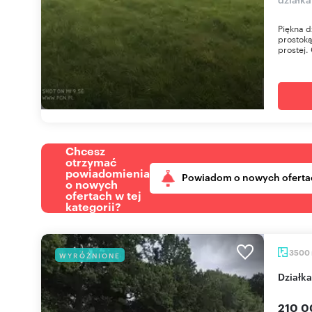
Piękna d
prostoką
prostej. 
Chcesz
otrzymać
powiadomienia
Powiadom o nowych oferta
o nowych
ofertach w tej
kategorii?
3500
WYRÓŻNIONE
Dział
210 0