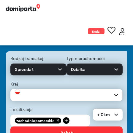
Dodaj
ogłoszenie
Rodzaj transakcji
Typ nieruchomości
Sprzedaż
Działka
Kraj
Lokalizacja
+ 0km
+
zachodniopomorskie
Pokaż