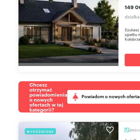
149 0
działka
Szukasz
zgiełku 
Kołobrze
Chcesz
otrzymać
powiadomienia
Powiadom o nowych oferta
o nowych
ofertach w tej
kategorii?
800
WYRÓŻNIONE