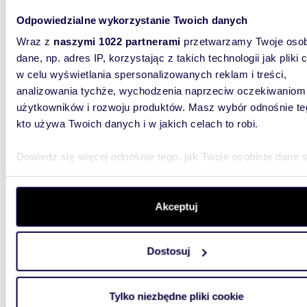
zapras
Odpowiedzialne wykorzystanie Twoich danych
166 0
Wraz z
naszymi 1022 partnerami
przetwarzamy Twoje osob
działk
dane, np. adres IP, korzystając z takich technologii jak pliki 
w celu wyświetlania spersonalizowanych reklam i treści,
Przedmio
analizowania tychże, wychodzenia naprzeciw oczekiwaniom
2316 m2 
kilometr
użytkowników i rozwoju produktów. Masz wybór odnośnie te
kto używa Twoich danych i w jakich celach to robi.
Dowiedz się więcej odnośnie tego, jak Twoje osobiste dane 
przetwarzane oraz ustaw własne preferencje w
sekcji
szczegółów
. W Deklaracji plików cookie możesz zmienić lu
wycofać swoją zgodę w dowolnej chwili.
Akceptuj
1570
WYRÓŻNIONE
Do sprzedania działka 1570 m² z warunkami
Wykorzystujemy pliki cookie do spersonalizowania treści i r
Dostosuj
zabudo
aby oferować funkcje społecznościowe i analizować ruch w 
witrynie. Informacje o tym, jak korzystasz z naszej witryny,
112 00
udostępniamy partnerom społecznościowym, reklamowym i
Tylko niezbędne pliki cookie
działk
analitycznym. Partnerzy mogą połączyć te informacje z inn