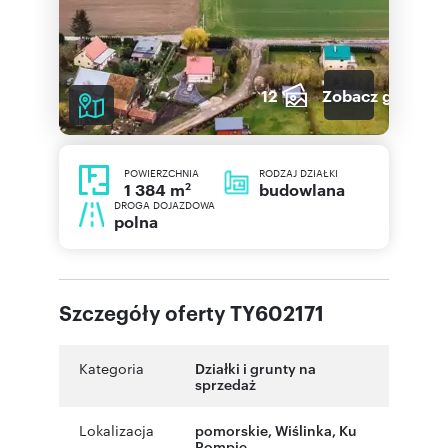
12
Zobacz galerię
POWIERZCHNIA
RODZAJ DZIAŁKI
2
budowlana
1 384 m
DROGA DOJAZDOWA
polna
Szczegóły oferty TY602171
Kategoria
Działki i grunty na
sprzedaż
Lokalizacja
pomorskie
, Wiślinka
,
Ku
Pompie