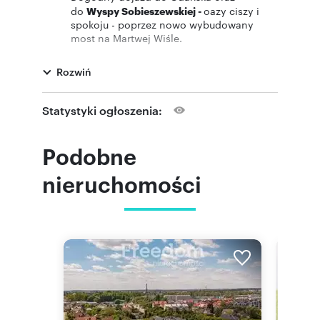
do
Wyspy Sobieszewskiej -
oazy ciszy i
spokoju - poprzez nowo wybudowany
most na Martwej Wiśle.
W niedalekiej odległości plaża, las i ścieżki
Rozwiń
rowerowe
W najbliższej okolicy marina jachtowa.
Statystyki ogłoszenia:
Idealna propozycja dla osoby szukającej
nieruchomości blisko aglomeracji, z
Podobne
zamiłowaniem do sportów wodnych.
nieruchomości
Działka:
Nieruchomość to nieogrodzona, płaska działka
w kształcie prostokąta
o powierzchni 1384 m2
(szer. ok 31m x dł. ok 44m). Dojazd do działki
drogą gruntową.
Media
: