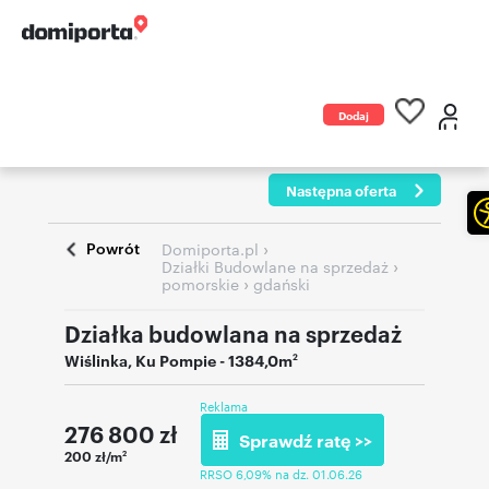
Dodaj
ogłoszenie
Następna oferta
Powrót
›
Domiporta.pl
›
Działki Budowlane na sprzedaż
›
pomorskie
gdański
Działka budowlana na sprzedaż
Wiślinka
,
Ku Pompie
- 1384,0m
2
Reklama
276 800
zł
Sprawdź ratę >>
200 zł/m
2
RRSO 6,09% na dz. 01.06.26