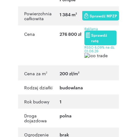
Powierzchnia
1 384 m
2
Sprawdź MPZP
całkowita
Reklama
Cena
276 800 zł
Sprawdź
ratę
RSSO 6,09% na dz.
01.06.26
Cena za m
200 zł/m
2
2
Rodzaj działki
budowlana
Rok budowy
1
Droga
polna
dojazdowa
Ogrodzenie
brak