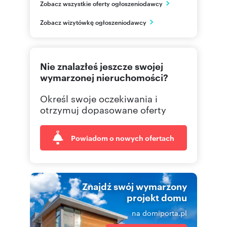
Zobacz wszystkie oferty ogłoszeniodawcy
Gdańsk
pomorskie
PL
Zobacz wizytówkę ogłoszeniodawcy
58 558
Pokaż telefon
Nie znalazłeś jeszcze swojej
wymarzonej nieruchomości?
Określ swoje oczekiwania i
otrzymuj dopasowane oferty
Powiadom o nowych ofertach
Znajdź swój wymarzony
projekt domu
na domiporta.pl