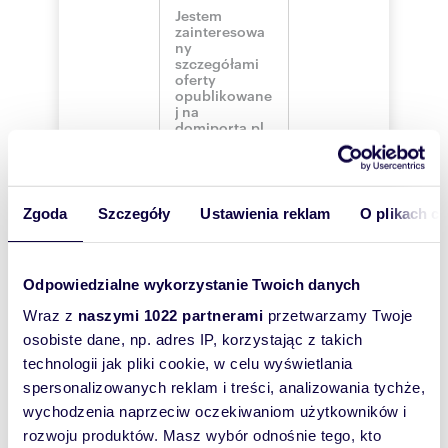
Numer oferty: CZE-982614
Zgoda
Szczegóły
Ustawienia reklam
O plikach c
Szukam najtańszego
Odpowiedzialne wykorzystanie Twoich danych
kredytu
hipotecznego
Wraz z
naszymi 1022 partnerami
przetwarzamy Twoje
(rozwiń)
osobiste dane, np. adres IP, korzystając z takich
Interesują mnie
technologii jak pliki cookie, w celu wyświetlania
podobne oferty
spersonalizowanych reklam i treści, analizowania tychże,
(rozwiń)
wychodzenia naprzeciw oczekiwaniom użytkowników i
Chcę otrzymywać
rozwoju produktów. Masz wybór odnośnie tego, kto
informacje o