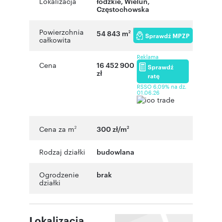
Lokalizacja
łódzkie
,
Wieluń
,
Częstochowska
Powierzchnia
54 843 m
2
Sprawdź MPZP
całkowita
Reklama
Cena
16 452 900
Sprawdź
zł
ratę
RSSO 6,09% na dz.
01.06.26
Cena za m
300 zł/m
2
2
Rodzaj działki
budowlana
Ogrodzenie
brak
działki
Lokalizacja