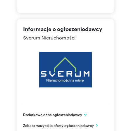
Informacje o ogłoszeniodawcy
Sverum Nieruchomości
Dodatkowe dane ogłoszeniodawcy
Dąbrowskiego 6 lok. 3
Zobacz wszystkie oferty ogłoszeniodawcy
Częstochowa
śląskie