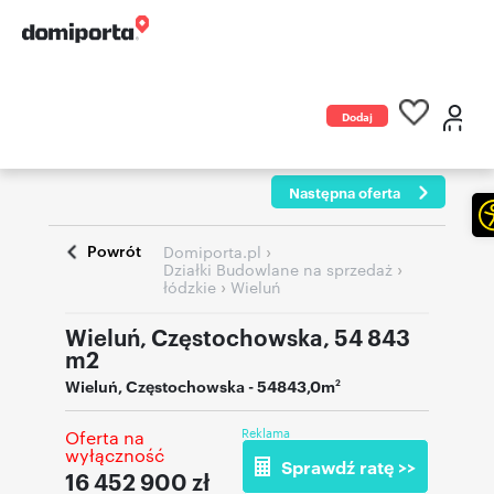
Dodaj
ogłoszenie
Następna oferta
Powrót
›
Domiporta.pl
›
Działki Budowlane na sprzedaż
›
łódzkie
Wieluń
Wieluń, Częstochowska, 54 843
m2
Wieluń
,
Częstochowska
- 54843,0m
2
Reklama
Oferta na
wyłączność
Sprawdź ratę >>
16 452 900
zł