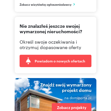
PL
Zobacz wizytówkę ogłoszeniodawcy
512380
Pokaż telefon
Nie znalazłeś jeszcze swojej
517882
Pokaż telefon
wymarzonej nieruchomości?
Określ swoje oczekiwania i
otrzymuj dopasowane oferty
Powiadom o nowych ofertach
Znajdź swój wymarzony
projekt domu
na domiporta.pl
Zobacz projekty