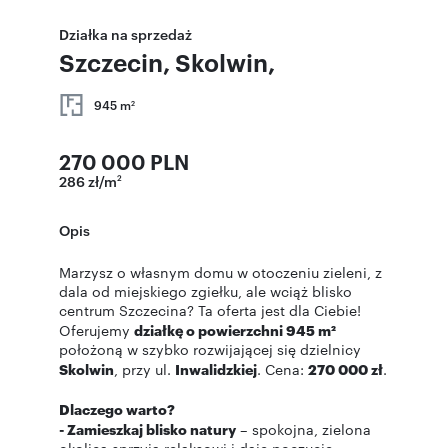
Działka na sprzedaż
Szczecin, Skolwin,
945 m
2
270 000 PLN
286 zł/m
2
Opis
Marzysz o własnym domu w otoczeniu zieleni, z
dala od miejskiego zgiełku, ale wciąż blisko
centrum Szczecina? Ta oferta jest dla Ciebie!
Oferujemy
działkę o powierzchni 945 m²
położoną w szybko rozwijającej się dzielnicy
Skolwin
, przy ul.
Inwalidzkiej
. Cena:
270 000 zł
.
Dlaczego warto?
- Zamieszkaj blisko natury
– spokojna, zielona