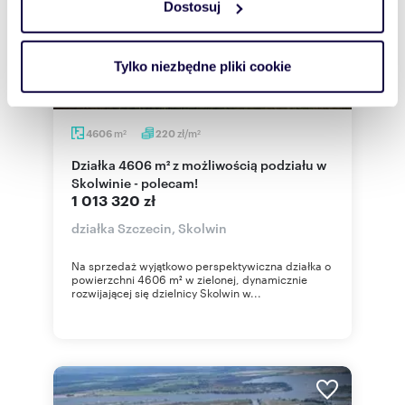
Dostosuj
Wykorzystujemy pliki cookie do spersonalizowania treści
i reklam, aby oferować funkcje społecznościowe i
analizować ruch w naszej witrynie. Informacje o tym, jak
Tylko niezbędne pliki cookie
korzystasz z naszej witryny, udostępniamy partnerom
społecznościowym, reklamowym i analitycznym.
Partnerzy mogą połączyć te informacje z innymi danymi
m
zł/m
4606
220
2
2
otrzymanymi od Ciebie lub uzyskanymi podczas
Działka 4606 m² z możliwością podziału w
korzystania z ich usług.
Skolwinie - polecam!
1 013 320 zł
działka Szczecin, Skolwin
Na sprzedaż wyjątkowo perspektywiczna działka o
powierzchni 4606 m² w zielonej, dynamicznie
rozwijającej się dzielnicy Skolwin w...