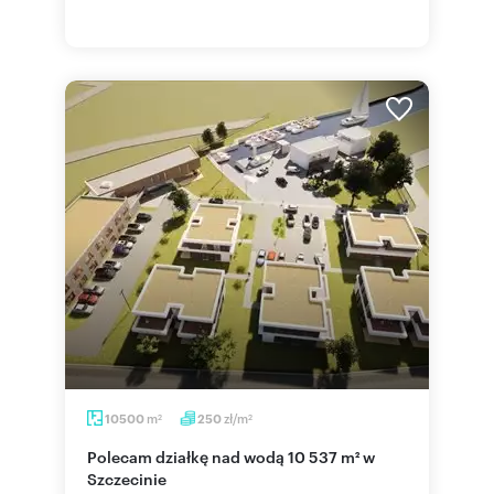
m
zł/m
10500
250
2
2
Polecam działkę nad wodą 10 537 m² w
Szczecinie