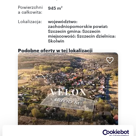
Powierzchni
945 m
2
a całkowita:
Lokalizacja:
województwo:
zachodniopomorskie
powiat:
Szczecin
gmina:
Szczecin
miejscowość:
Szczecin
dzielnica:
Skolwin
Podobne oferty w tej lokalizacji