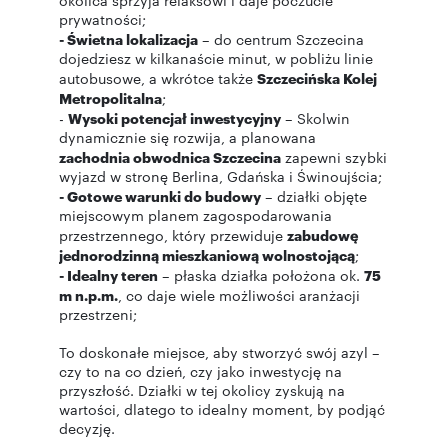
okolica sprzyja relaksowi i daje poczucie
prywatności;
- Świetna lokalizacja
– do centrum Szczecina
dojedziesz w kilkanaście minut, w pobliżu linie
autobusowe, a wkrótce także
Szczecińska Kolej
Metropolitalna
;
-
Wysoki potencjał inwestycyjny
– Skolwin
dynamicznie się rozwija, a planowana
zachodnia obwodnica Szczecina
zapewni szybki
wyjazd w stronę Berlina, Gdańska i Świnoujścia;
- Gotowe warunki do budowy
– działki objęte
miejscowym planem zagospodarowania
przestrzennego, który przewiduje
zabudowę
jednorodzinną mieszkaniową wolnostojącą
;
- Idealny teren
– płaska działka położona ok.
75
m n.p.m.
, co daje wiele możliwości aranżacji
przestrzeni;
To doskonałe miejsce, aby stworzyć swój azyl –
czy to na co dzień, czy jako inwestycję na
przyszłość. Działki w tej okolicy zyskują na
wartości, dlatego to idealny moment, by podjąć
decyzję.