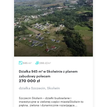
m
zł/m
945
286
2
2
Działka 945 m² w Skolwinie z planem
zabudowy polecam
270 000 zł
działka Szczecin, Skolwin
Szczecin Skolwin – działki budowlane i
inwestycyjne w zielonej części miastaSkolwin to
piękna, zielona i dynamicznie rozwijająca...