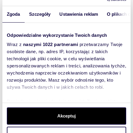
m
zł/m
6300
186
2
2
Zgoda
Szczegóły
Ustawienia reklam
O plikach c
Do sprzedania działka 6300 m² w
Szczecinie Skolwin
1 170 000 zł
Odpowiedzialne wykorzystanie Twoich danych
działka Szczecin, Skolwin, Plażowa
Wraz z
naszymi 1022 partnerami
przetwarzamy Twoje
osobiste dane, np. adres IP, korzystając z takich
Obniżka ceny!Na sprzedaż atrakcyjna działka
budowlana położona w północnej części
technologii jak pliki cookie, w celu wyświetlania
Szczecina – Skolwin, w bezpośrednim
spersonalizowanych reklam i treści, analizowania tychże,
sąsiedztwi...
wychodzenia naprzeciw oczekiwaniom użytkowników i
rozwoju produktów. Masz wybór odnośnie tego, kto
używa Twoich danych i w jakich celach to robi.
Dowiedz się więcej odnośnie tego, jak Twoje osobiste
dane są przetwarzane oraz ustaw własne preferencje w
sekcji szczegółów
. W Deklaracji plików cookie możesz
Akceptuj
zmienić lub wycofać swoją zgodę w dowolnej chwili.