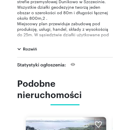
strefie przemysłowej Dunikowo w Szczecinie.
Wszystkie działki geodezyjne tworzą jeden
obszar o szerokości od 80m i długości łącznej
około 800m,2 .
Miejscowy plan przewiduje zabudowę pod
produkcję, usługi, handel, składy z wysokością
do 25m. W sąsiedztwie działki użytkowane pod
składy i usługi, droga dojazdowa utwardzona,
nowy wjazd na autostradę z dobrym dojazdem
Rozwiń
do przejścia w Kołbaskowie jak i w stronę
Świnoujścia i Gdańska. Przy działkach prąd,
woda, kanalizacja w realizacji. Działki położone
Statystyki ogłoszenia:
wzdłuż bocznicy kolejowej bezpośrednio
przylegającej.
Polecamy działki z uwagi na dogodne położenie
Podobne
i miejscowy plan zagospodarowania
przestrzennego.
nieruchomości
Jeśli macie Państwo nieruchomości do
sprzedaży zgłoście do nas a zaproponujemy
atrakcyjne warunki współpracy. Nasze biura
skupione pod marką Pronovo gwarantują wysoki
poziom obsługi i profesjonalizm.