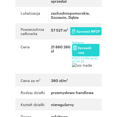
sprzedaż
Lokalizacja
zachodniopomorskie
,
Szczecin
,
Dąbie
Powierzchnia
57 527 m
2
Sprawdź MPZP
całkowita
Reklama
Cena
21 860 260
Sprawdź
zł
ratę
RSSO 6,09% na dz.
01.06.26
Cena za m
380 zł/m
2
2
Rodzaj działki
przemysłowo-handlowa
Kształt działki
nieregularny
Droga
asfaltowa