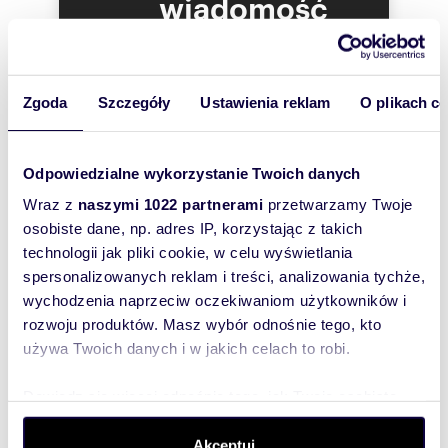
wiadomość
To najlepszy
Numer oferty: PKN-GS-973
sposób, aby
Nr licencji zawodowej: 11433
właściciel
Zgoda
Szczegóły
Ustawienia reklam
O plikach c
oferty
szybko się z
Odpowiedzialne wykorzystanie Twoich danych
Tobą
skontaktował!
Wraz z
naszymi 1022 partnerami
przetwarzamy Twoje
osobiste dane, np. adres IP, korzystając z takich
technologii jak pliki cookie, w celu wyświetlania
spersonalizowanych reklam i treści, analizowania tychże,
wychodzenia naprzeciw oczekiwaniom użytkowników i
rozwoju produktów. Masz wybór odnośnie tego, kto
używa Twoich danych i w jakich celach to robi.
Dowiedz się więcej odnośnie tego, jak Twoje osobiste
dane są przetwarzane oraz ustaw własne preferencje w
sekcji szczegółów
. W Deklaracji plików cookie możesz
Akceptuj