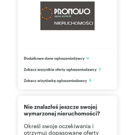
Dodatkowe dane ogłoszeniodawcy
ul. Ku Słońcu 24F (lokal 1)
Zobacz wszystkie oferty ogłoszeniodawcy
Szczecin
zachodniopomorskie
PL
Zobacz wizytówkę ogłoszeniodawcy
+48 50
Pokaż telefon
Nie znalazłeś jeszcze swojej
wymarzonej nieruchomości?
Określ swoje oczekiwania i
otrzymuj dopasowane oferty