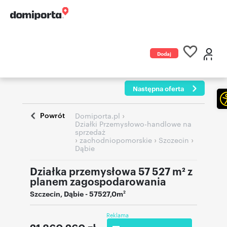
Dodaj
ogłoszenie
Następna oferta
Powrót
›
Domiporta.pl
Działki Przemysłowo-handlowe na
sprzedaż
›
›
›
zachodniopomorskie
Szczecin
Dąbie
Działka przemysłowa 57 527 m² z
planem zagospodarowania
Szczecin
,
Dąbie
- 57527,0m
2
Reklama