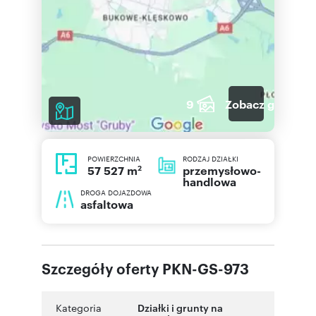
9
Zobacz galerię
POWIERZCHNIA
RODZAJ DZIAŁKI
2
przemysłowo-
57 527 m
handlowa
DROGA DOJAZDOWA
asfaltowa
Szczegóły oferty PKN-GS-973
Kategoria
Działki i grunty na