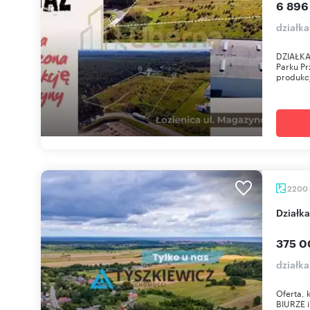
6 896
działka
DZIAŁKA
Parku Pr
produkcj
2200
dział
375 0
działk
Oferta,
BIURZE 