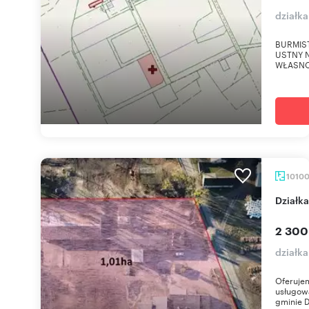
działk
BURMIS
USTNY 
WŁASNO
1010
Dział
2 300
działka
Oferujem
usługową
gminie D