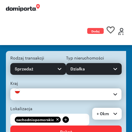
Dodaj
ogłoszenie
Rodzaj transakcji
Typ nieruchomości
Sprzedaż
Działka
Kraj
Lokalizacja
+ 0km
+
zachodniopomorskie
Pokaż