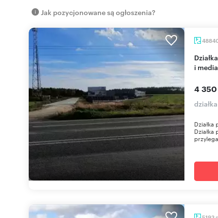
Jak pozycjonowane są ogłoszenia?
4884
Działka przemysłowa Goleniów z dostępem do S6
i medi
4 350
działk
Działka 
Działka
przylega
5193