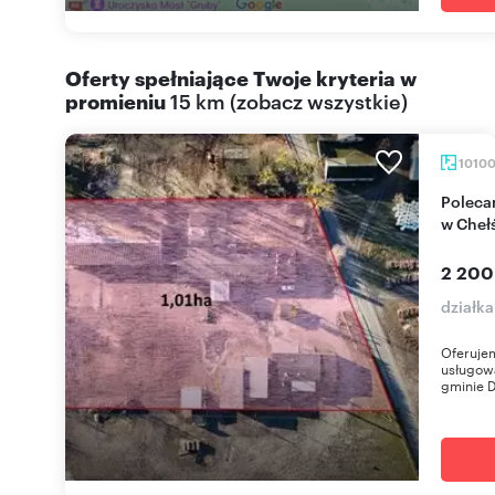
Oferty spełniające Twoje kryteria w
promieniu
15 km
(
zobacz wszystkie
)
1010
Polecam działkę 10 100 m² z pełną infrastrukturą
w Cheł
2 200
działka
Oferujem
usługową
gminie D