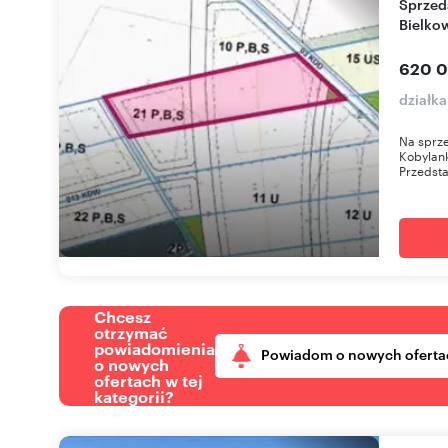
Sprzedam działkę inwestycyjną 1,69 ha w
Bielko
620 0
działk
Na sprze
Kobylank
Przedsta
Chcesz
otrzymać
powiadomienia
Powiadom o nowych oferta
o nowych
ofertach w tej
kategorii?