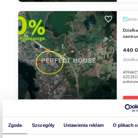
6336
Działka inwestycyjna 6336 m² z budynkami w
centru
440 0
działk
ATRAKC
SZCZECI
położoną
Zgoda
Szczegóły
Ustawienia reklam
O plikach c
1473