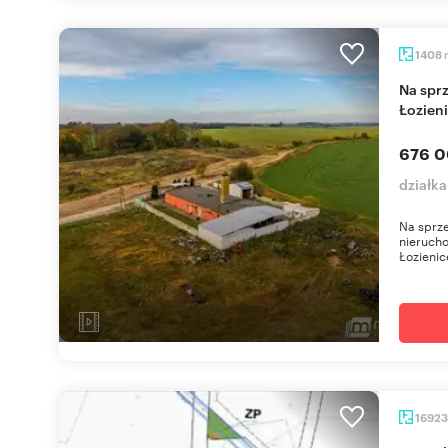
1408
Na sprzedaż działka z zabudową przemysłową w
Łozien
676 0
działka
Na sprze
nierucho
Łozienice
1692