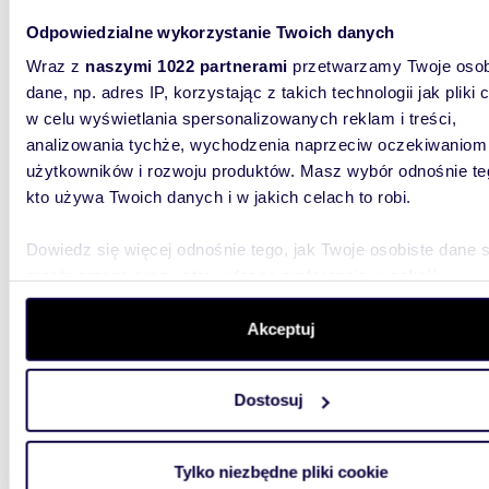
Działka inwestycyjna 14,7 ha pod obiekty
Odpowiedzialne wykorzystanie Twoich danych
produk
Wraz z
naszymi 1022 partnerami
przetwarzamy Twoje osob
1 915 
dane, np. adres IP, korzystając z takich technologii jak pliki 
działka
w celu wyświetlania spersonalizowanych reklam i treści,
analizowania tychże, wychodzenia naprzeciw oczekiwaniom
Mamy pr
użytkowników i rozwoju produktów. Masz wybór odnośnie te
inwestycy
użytkow.
kto używa Twoich danych i w jakich celach to robi.
Dowiedz się więcej odnośnie tego, jak Twoje osobiste dane 
przetwarzane oraz ustaw własne preferencje w
sekcji
szczegółów
. W Deklaracji plików cookie możesz zmienić lu
wycofać swoją zgodę w dowolnej chwili.
Akceptuj
2500
Wykorzystujemy pliki cookie do spersonalizowania treści i r
Dostosuj
aby oferować funkcje społecznościowe i analizować ruch w 
Sprzedam działkę 2500 m² pod zabudowę z
mediam
witrynie. Informacje o tym, jak korzystasz z naszej witryny,
udostępniamy partnerom społecznościowym, reklamowym i
Tylko niezbędne pliki cookie
175 0
analitycznym. Partnerzy mogą połączyć te informacje z inn