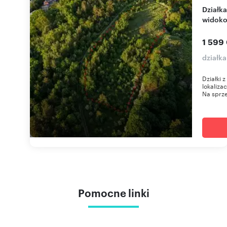
Działka usługowo-mieszkaniowa w Ujściu z MPZP,
widok
1 599
działka
Działki 
lokaliza
Na sprze
Pomocne linki