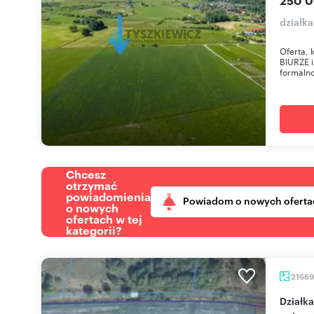
250 0
działka
Oferta,
BIURZE 
formaln
Chcesz
otrzymać
powiadomienia
Powiadom o nowych oferta
o nowych
ofertach w tej
kategorii?
2166
Działka przemysłowa 21 169 m² z dużym