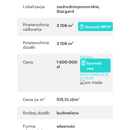
Lokalizacja
zachodniopomorskie
,
Stargard
Powierzchnia
3 106 m
2
Sprawdź MPZP
całkowita
Powierzchnia
3 106 m
2
działki
Reklama
Cena
1 600 000
Sprawdź
zł
ratę
RSSO 6,09% na dz.
01.06.26
Cena za m
515,13 zł/m
2
2
Rodzaj działki
budowlana
Forma
własność