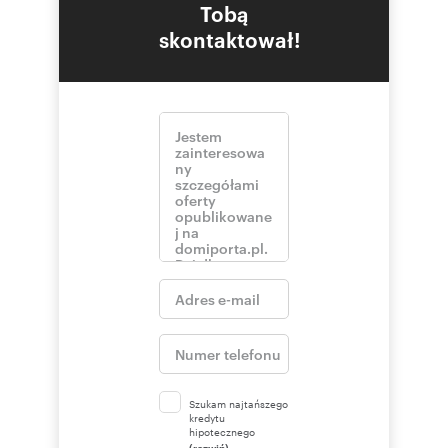
Nr XII/142/2011
Tobą
Działka 2062m2
skontaktował!
Max pow. zabudowy: 1248m2
Pow. usług 400-700m2
Powierzchnia mieszkań: 1750m2
Serdecznie zapraszam do kontaktu osoby
zainteresowane.
Oferta wysłana z programu dla biur
nieruchomości ASARI CRM (asaricrm.com)
Numer oferty: NEW20024
Szukam najtańszego
kredytu
hipotecznego
(rozwiń)