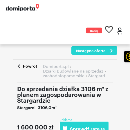
Dodaj
ogłoszenie
Następna oferta
Powrót
›
Domiporta.pl
›
Działki Budowlane na sprzedaż
›
zachodniopomorskie
Stargard
Do sprzedania działka 3106 m² z
planem zagospodarowania w
Stargardzie
Stargard
- 3106,0m
2
Reklama
1 600 000
zł
Sprawdź ratę >>