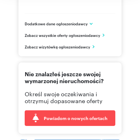
Dodatkowe dane ogłoszeniodawcy
al. Papieża Jana Pawła II 9a/2
Zobacz wszystkie oferty ogłoszeniodawcy
Szczecin
zachodniopomorskie
PL
Zobacz wizytówkę ogłoszeniodawcy
577166
Pokaż telefon
Nie znalazłeś jeszcze swojej
wymarzonej nieruchomości?
Określ swoje oczekiwania i
otrzymuj dopasowane oferty
Powiadom o nowych ofertach