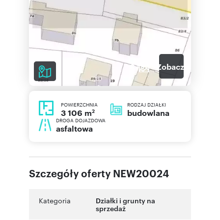
6
Zobacz galerię
POWIERZCHNIA
RODZAJ DZIAŁKI
2
budowlana
3 106 m
DROGA DOJAZDOWA
asfaltowa
Szczegóły oferty NEW20024
Kategoria
Działki i grunty na
sprzedaż