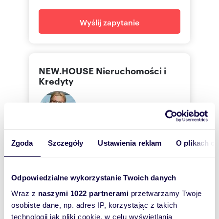
Wyślij zapytanie
NEW.HOUSE Nieruchomości i
Kredyty
Magdalena
Bembenek
Zgoda
Szczegóły
Ustawienia reklam
O plikach c
NEW.HOUSE Nieruchomości i Kredyty
577166
Pokaż telefon
Odpowiedzialne wykorzystanie Twoich danych
Wraz z
naszymi 1022 partnerami
przetwarzamy Twoje
osobiste dane, np. adres IP, korzystając z takich
technologii jak pliki cookie, w celu wyświetlania