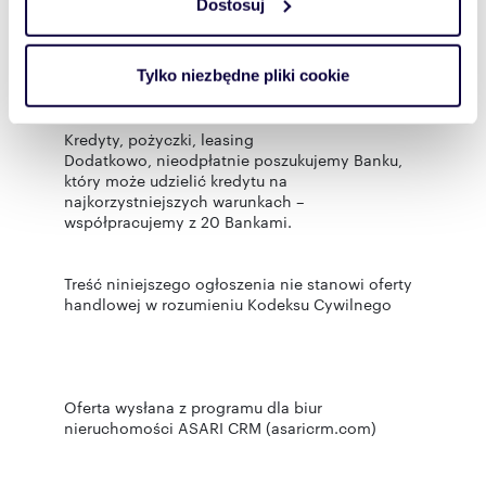
Dostosuj
Wykorzystujemy pliki cookie do spersonalizowania treści
W ofercie posiadamy również ubezpieczenia
majątkowe, życiowe oraz komunikacyjne –
i reklam, aby oferować funkcje społecznościowe i
obsługujemy ponad 30 firm
analizować ruch w naszej witrynie. Informacje o tym, jak
Tylko niezbędne pliki cookie
ubezpieczeniowych.
korzystasz z naszej witryny, udostępniamy partnerom
społecznościowym, reklamowym i analitycznym.
Kredyty, pożyczki, leasing
Partnerzy mogą połączyć te informacje z innymi danymi
Dodatkowo, nieodpłatnie poszukujemy Banku,
otrzymanymi od Ciebie lub uzyskanymi podczas
który może udzielić kredytu na
korzystania z ich usług.
najkorzystniejszych warunkach –
współpracujemy z 20 Bankami.
Treść niniejszego ogłoszenia nie stanowi oferty
handlowej w rozumieniu Kodeksu Cywilnego
Oferta wysłana z programu dla biur
nieruchomości ASARI CRM (asaricrm.com)