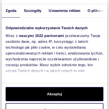
Dlaczego warto:
duża powierzchnia – 59,6 ar,
szybki dojazd do miasta i autostrady,
Zgoda
Szczegóły
Ustawienia reklam
O plikach c
cisza, zieleń i wygodny dostęp do
infrastruktury,
dostęp do mediów – ułatwiający
Odpowiedzialne wykorzystanie Twoich danych
rozpoczęcie budowy.
Wraz z
naszymi 1022 partnerami
przetwarzamy Twoje
osobiste dane, np. adres IP, korzystając z takich
Robert Duda
technologii jak pliki cookie, w celu wyświetlania
883 193 594
biuro@domfinance.pl
spersonalizowanych reklam i treści, analizowania tychże,
www.domfinance.pl
wychodzenia naprzeciw oczekiwaniom użytkowników i
Pomagam w finansowaniu nieruchomości
rozwoju produktów. Masz wybór odnośnie tego, kto
kredytem hipotecznym lub gotówkowym.
używa Twoich danych i w jakich celach to robi.
BIURO NIERUCHOMOŚCI DOMFINANCE Piotr
Dowiedz się więcej odnośnie tego, jak Twoje osobiste
Kukla
dane są przetwarzane oraz ustaw własne preferencje w
33-100 Tarnów
PL. Kościuszki 1
sekcji szczegółów
. W Deklaracji plików cookie możesz
Akceptuj
(wejście od Krasińskiego)
zmienić lub wycofać swoją zgodę w dowolnej chwili.
Ubezpieczenia