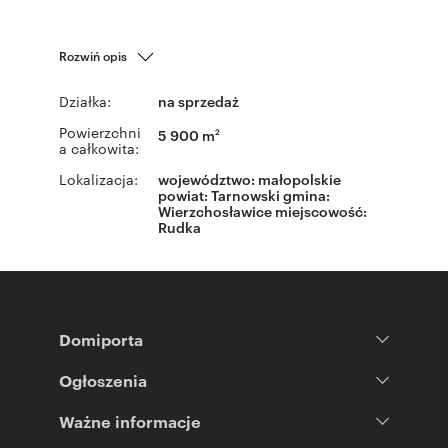
Rozwiń opis
Działka:
na sprzedaż
Powierzchni
5 900 m
2
a całkowita:
Lokalizacja:
województwo:
małopolskie
powiat:
Tarnowski
gmina:
Wierzchosławice
miejscowość:
Rudka
Domiporta
Ogłoszenia
Ważne informacje