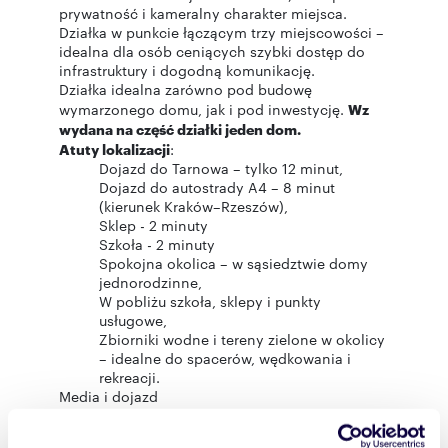
prywatność i kameralny charakter miejsca.
Działka w punkcie łączącym trzy miejscowości –
idealna dla osób ceniących szybki dostęp do
infrastruktury i dogodną komunikację.
Działka idealna zarówno pod budowę
wymarzonego domu, jak i pod inwestycję.
Wz
wydana na część działki jeden dom.
Atuty lokalizacji
:
Dojazd do Tarnowa – tylko 12 minut,
Dojazd do autostrady A4 – 8 minut
(kierunek Kraków–Rzeszów),
Sklep - 2 minuty
Szkoła - 2 minuty
Spokojna okolica – w sąsiedztwie domy
jednorodzinne,
W pobliżu szkoła, sklepy i punkty
usługowe,
Zbiorniki wodne i tereny zielone w okolicy
– idealne do spacerów, wędkowania i
rekreacji.
Media i dojazd
Prąd – w pobliżu, możliwość podłączenia,
Dojazd drogą utwardzoną.