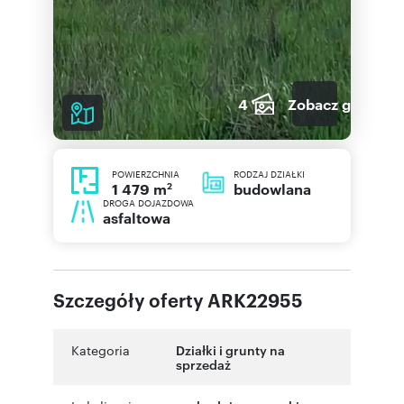
4
Zobacz galerię
POWIERZCHNIA
RODZAJ DZIAŁKI
2
budowlana
1 479 m
DROGA DOJAZDOWA
asfaltowa
Szczegóły oferty ARK22955
Kategoria
Działki i grunty na
sprzedaż