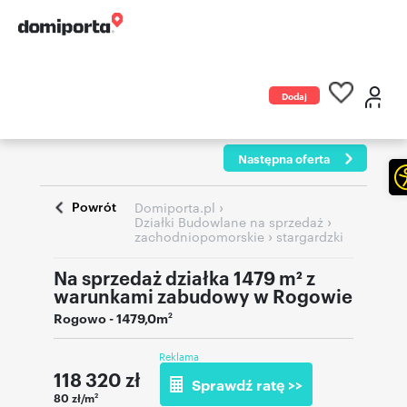
Dodaj
ogłoszenie
Następna oferta
Powrót
›
Domiporta.pl
›
Działki Budowlane na sprzedaż
›
zachodniopomorskie
stargardzki
Na sprzedaż działka 1479 m² z
warunkami zabudowy w Rogowie
Rogowo
- 1479,0m
2
Reklama
118 320
zł
Sprawdź ratę >>
80 zł/m
2