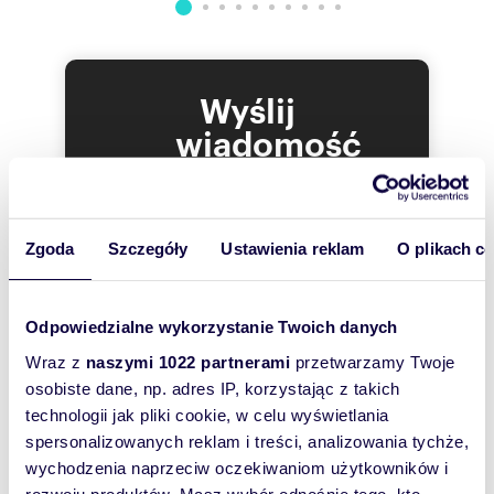
Wyślij
wiadomość
To najlepszy
sposób, aby
właściciel
Zgoda
Szczegóły
Ustawienia reklam
O plikach c
oferty
szybko się z
Odpowiedzialne wykorzystanie Twoich danych
Tobą
skontaktował!
Wraz z
naszymi 1022 partnerami
przetwarzamy Twoje
osobiste dane, np. adres IP, korzystając z takich
technologii jak pliki cookie, w celu wyświetlania
spersonalizowanych reklam i treści, analizowania tychże,
wychodzenia naprzeciw oczekiwaniom użytkowników i
rozwoju produktów. Masz wybór odnośnie tego, kto