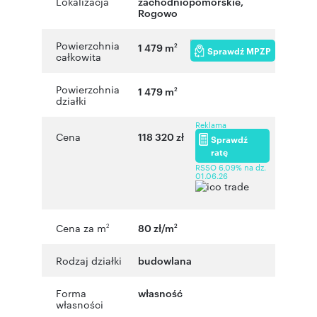
Lokalizacja
zachodniopomorskie
,
Rogowo
Powierzchnia
1 479 m
2
Sprawdź MPZP
całkowita
Powierzchnia
1 479 m
2
działki
Reklama
Cena
118 320 zł
Sprawdź
ratę
RSSO 6,09% na dz.
01.06.26
Cena za m
80 zł/m
2
2
Rodzaj działki
budowlana
Forma
własność
własności