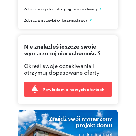
Al. Piastów 64 lok.3
Zobacz wszystkie oferty ogłoszeniodawcy
Szczecin
zachodniopomorskie
PL
Zobacz wizytówkę ogłoszeniodawcy
91 433
Pokaż telefon
Nie znalazłeś jeszcze swojej
wymarzonej nieruchomości?
Określ swoje oczekiwania i
otrzymuj dopasowane oferty
Powiadom o nowych ofertach
Znajdź swój wymarzony
projekt domu
na domiporta.pl