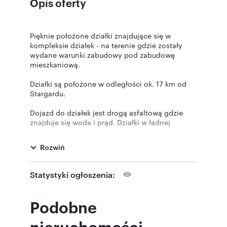
Opis oferty
Pięknie położone działki znajdujące się w
kompleksie działek - na terenie gdzie zostały
wydane warunki zabudowy pod zabudowę
mieszkaniową.
Działki są położone w odległości ok. 17 km od
Stargardu.
Dojazd do działek jest drogą asfaltową gdzie
znajduje się woda i prąd. Działki w ładnej
lokalizacji zakola rzeki Iny - w linii prostej
odległość ok 150 m a jednocześnie blisko
Rozwiń
zabudowań wsi.
Polecam ze względu na lokalizację i cenę.
Statystyki ogłoszenia:
Podobne
Opis i cena powyższej oferty nie jest ofertą w
rozumieniu Kodeksu Cywilnego i ma jedynie
nieruchomości