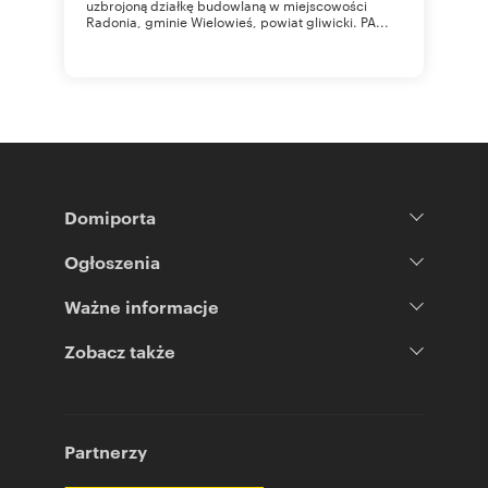
uzbrojoną działkę budowlaną w miejscowości
Radonia, gminie Wielowieś, powiat gliwicki. PA...
Domiporta
Ogłoszenia
Ważne informacje
Zobacz także
Partnerzy