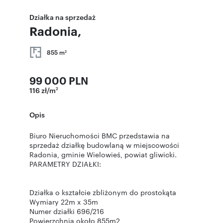
Działka na sprzedaż
Radonia,
855 m
2
99 000 PLN
116 zł/m
2
Opis
Biuro Nieruchomości BMC przedstawia na
sprzedaż działkę budowlaną w miejscowości
Radonia, gminie Wielowieś, powiat gliwicki.
PARAMETRY DZIAŁKI:
Działka o kształcie zbliżonym do prostokąta
Wymiary 22m x 35m
Numer działki 696/216
Powierzchnia około 855m2