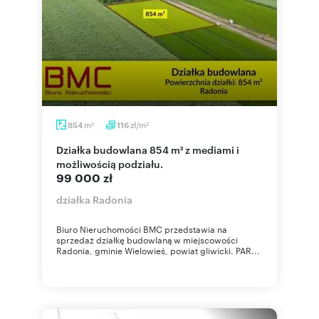
m
zł/m
854
116
2
2
Działka budowlana 854 m² z mediami i
możliwością podziału.
99 000 zł
działka Radonia
Biuro Nieruchomości BMC przedstawia na
sprzedaż działkę budowlaną w miejscowości
Radonia, gminie Wielowieś, powiat gliwicki. PAR...