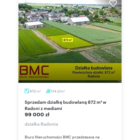
m
zł/m
872
114
2
2
Sprzedam działkę budowlaną 872 m² w
Radoni z mediami
99 000 zł
działka Radonia
Biuro Nieruchomości BMC przedstawia na