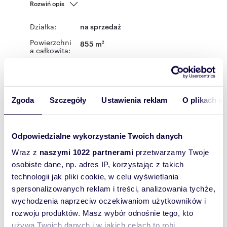
Rozwiń opis
Działka:
na sprzedaż
Powierzchni
855 m
2
a całkowita:
Lokalizacja:
województwo:
śląskie
powiat:
gliwicki
gmina:
Wielowieś
miejscowość:
Radonia
Podobne oferty w tej lokalizacji
Zgoda
Szczegóły
Ustawienia reklam
O plikach c
Odpowiedzialne wykorzystanie Twoich danych
Wraz z
naszymi 1022 partnerami
przetwarzamy Twoje
osobiste dane, np. adres IP, korzystając z takich
technologii jak pliki cookie, w celu wyświetlania
spersonalizowanych reklam i treści, analizowania tychże,
wychodzenia naprzeciw oczekiwaniom użytkowników i
rozwoju produktów. Masz wybór odnośnie tego, kto
używa Twoich danych i w jakich celach to robi.