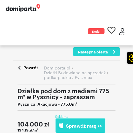
Dodaj
ogłoszenie
Następna oferta
Powrót
›
Domiporta.pl
›
Działki Budowlane na sprzedaż
›
podkarpackie
Pysznica
Działka pod dom z mediami 775
m² w Pysznicy - zapraszam
Pysznica
,
Akacjowa
- 775,0m
2
Reklama
104 000
zł
Sprawdź ratę >>
134,19 zł/m
2