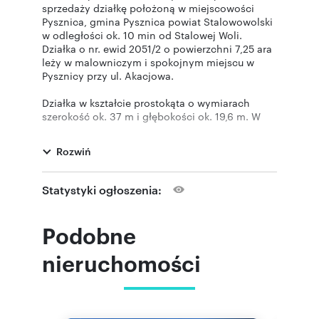
sprzedaży działkę położoną w miejscowości
Pysznica, gmina Pysznica powiat Stalowowolski
w odległości ok. 10 min od Stalowej Woli.
Działka o nr. ewid 2051/2 o powierzchni 7,25 ara
leży w malowniczym i spokojnym miejscu w
Pysznicy przy ul. Akacjowa.
Działka w kształcie prostokąta o wymiarach
szerokość ok. 37 m i głębokości ok. 19,6 m. W
sąsiedztwie działki wybudowane są nowe domy
mieszkalne. Dojazd do działki drogą asfaltową
Rozwiń
oraz drogą gruntową.
Dla działki wydano warunki zabudowy na
Statystyki ogłoszenia:
budowę budynku mieszkalnego
jednorodzinnego z garażem i budynku
gospodarczego.
Podobne
Media: energia, wodociąg gminny i gaz przy
nieruchomości
drodze gminnej.
Gdyby powierzchnia działki była dla Państwa za
mała to jest możliwość dokupienia działki
leżącej obok po sąsiedzku w celu zwiększenia