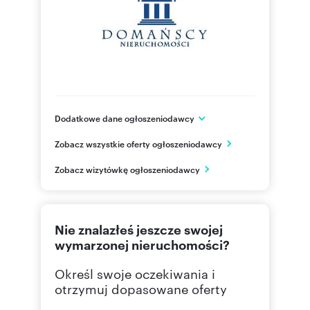
Dodatkowe dane ogłoszeniodawcy
Wojska Polskiego 3C
Zobacz wszystkie oferty ogłoszeniodawcy
Stalowa Wola
podkarpackie
PL
Zobacz wizytówkę ogłoszeniodawcy
501 07
Pokaż telefon
Nie znalazłeś jeszcze swojej
wymarzonej nieruchomości?
Określ swoje oczekiwania i
otrzymuj dopasowane oferty