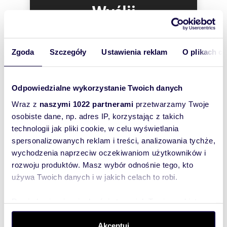
Wyślij
Oglądanie z pośrednikiem - nr licencji 4670.
wiadomość
Oferta nie stanowi oferty w rozumieniu Kodeksu
Cywilnego, a dane w niej zawarte mają jedynie
To najlepszy
charakter informacyjny i mogą ulec zmianie.
Zgoda
Szczegóły
Ustawienia reklam
O plikach c
sposób, aby
Wszelkie dane dotyczące nieruchomości
uzyskano na podstawie oświadczenia
właściciel
sprzedających. Zalecamy osobiste zapoznanie
oferty
Odpowiedzialne wykorzystanie Twoich danych
się ze stanem nieruchomości przed jej
nabyciem.
szybko się z
Wraz z
naszymi 1022 partnerami
przetwarzamy Twoje
Tobą
osobiste dane, np. adres IP, korzystając z takich
skontaktował!
technologii jak pliki cookie, w celu wyświetlania
Numer oferty: GS-000292
spersonalizowanych reklam i treści, analizowania tychże,
wychodzenia naprzeciw oczekiwaniom użytkowników i
rozwoju produktów. Masz wybór odnośnie tego, kto
używa Twoich danych i w jakich celach to robi.
Dowiedz się więcej odnośnie tego, jak Twoje osobiste
dane są przetwarzane oraz ustaw własne preferencje w
sekcji szczegółów
. W Deklaracji plików cookie możesz
Akceptuj