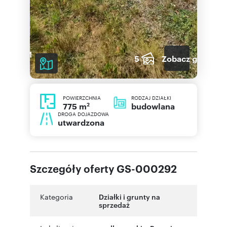
5
Zobacz galerię
POWIERZCHNIA
RODZAJ DZIAŁKI
2
budowlana
775 m
DROGA DOJAZDOWA
utwardzona
Szczegóły oferty GS-000292
Kategoria
Działki i grunty na
sprzedaż