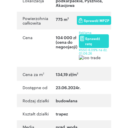
Lokalizacja
podkarpackie
,
Pysznica
,
Akacjowa
Powierzchnia
775 m
2
Sprawdź MPZP
całkowita
Reklama
Cena
104 000 zł
Sprawdź
(cena do
ratę
negocjacji)
RSSO 6,09% na dz.
01.06.26
Cena za m
134,19 zł/m
2
2
Dostępne od
23.06.2024r.
Rodzaj działki
budowlana
Kształt działki
trapez
Media
prąd, woda