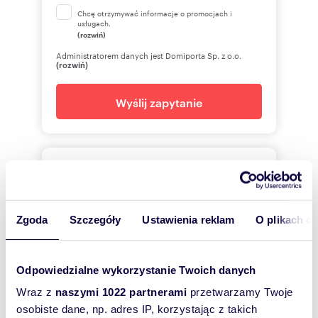
Chcę otrzymywać informacje o promocjach i
usługach.
(rozwiń)
Administratorem danych jest Domiporta Sp. z o.o.
(rozwiń)
Wyślij zapytanie
Biuro Nieruchomości
TYSZKIEWICZ
Zgoda
Szczegóły
Ustawienia reklam
O plikach c
58 558
Pokaż telefon
Odpowiedzialne wykorzystanie Twoich danych
Zostaw telefon, oddzwonimy
bezpłatnie
Wraz z
naszymi 1022 partnerami
przetwarzamy Twoje
osobiste dane, np. adres IP, korzystając z takich