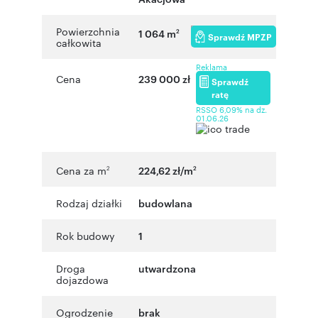
Powierzchnia
1 064 m
2
Sprawdź MPZP
całkowita
Reklama
Cena
239 000 zł
Sprawdź
ratę
RSSO 6,09% na dz.
01.06.26
Cena za m
224,62 zł/m
2
2
Rodzaj działki
budowlana
Rok budowy
1
Droga
utwardzona
dojazdowa
Ogrodzenie
brak