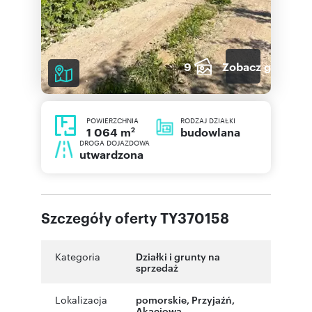
9
Zobacz galerię
POWIERZCHNIA
RODZAJ DZIAŁKI
2
budowlana
1 064 m
DROGA DOJAZDOWA
utwardzona
Szczegóły oferty TY370158
Kategoria
Działki i grunty na
sprzedaż
Lokalizacja
pomorskie
,
Przyjaźń
,
Akacjowa