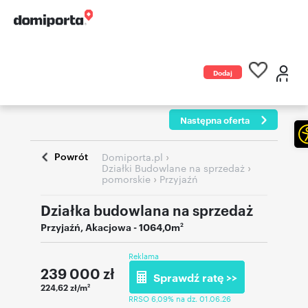
Dodaj
ogłoszenie
Następna oferta
Powrót
›
Domiporta.pl
›
Działki Budowlane na sprzedaż
›
pomorskie
Przyjaźń
Działka budowlana na sprzedaż
Przyjaźń
,
Akacjowa
- 1064,0m
2
Reklama
239 000
zł
Sprawdź ratę >>
224,62 zł/m
2
RRSO 6,09% na dz. 01.06.26