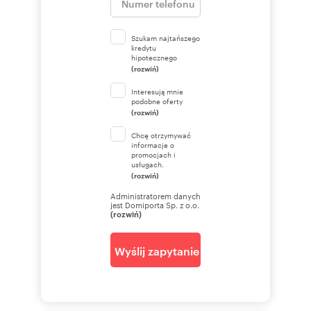
Chcesz poznać więcej szczegółów tej oferty? A
Szukam najtańszego
kredytu
może chcesz negocjować cenę?
hipotecznego
Skontaktuj się z nami.
(rozwiń)
Interesują mnie
podobne oferty
(rozwiń)
Numer oferty: TY370158
Chcę otrzymywać
Osoba odpowiedzialna zawodowo: Igor
informacje o
promocjach i
Szczupakowski
usługach.
(rozwiń)
Administratorem danych
jest Domiporta Sp. z o.o.
(rozwiń)
Wyślij zapytanie