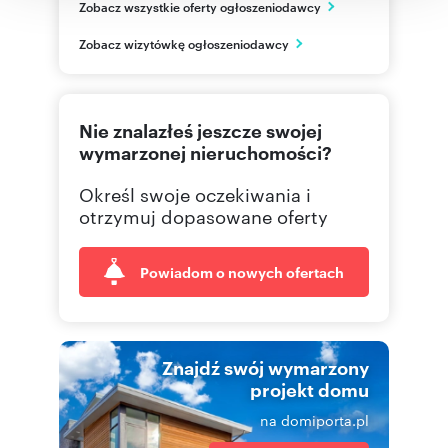
Zobacz wszystkie oferty ogłoszeniodawcy
Gdańsk
pomorskie
PL
Zobacz wizytówkę ogłoszeniodawcy
58 558
Pokaż telefon
Nie znalazłeś jeszcze swojej
wymarzonej nieruchomości?
Określ swoje oczekiwania i
otrzymuj dopasowane oferty
Powiadom o nowych ofertach
Znajdź swój wymarzony
projekt domu
na domiporta.pl