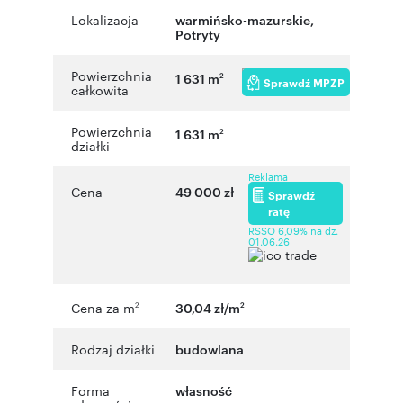
Lokalizacja
warmińsko-mazurskie
,
Potryty
Powierzchnia
1 631 m
2
Sprawdź MPZP
całkowita
Powierzchnia
1 631 m
2
działki
Reklama
Cena
49 000 zł
Sprawdź
ratę
RSSO 6,09% na dz.
01.06.26
Cena za m
30,04 zł/m
2
2
Rodzaj działki
budowlana
Forma
własność