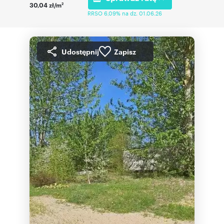
30,04 zł/m
2
RRSO 6,09% na dz. 01.06.26
Udostępnij
Zapisz