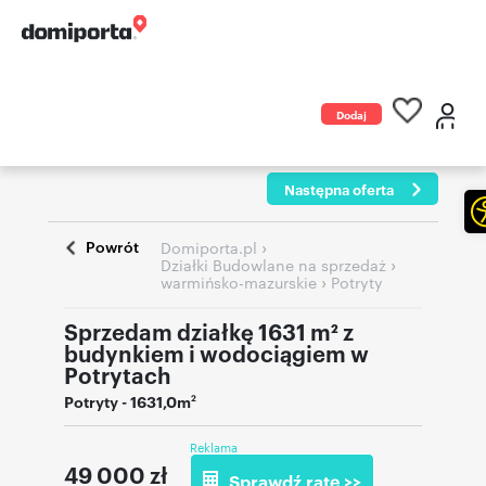
Dodaj
ogłoszenie
Następna oferta
Powrót
›
Domiporta.pl
›
Działki Budowlane na sprzedaż
›
warmińsko-mazurskie
Potryty
Sprzedam działkę 1631 m² z
budynkiem i wodociągiem w
Potrytach
Potryty
- 1631,0m
2
Reklama
49 000
zł
Sprawdź ratę >>