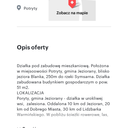
Potryty
Opis oferty
Działka pod zabudowę mieszkaniową. Położona
w miejscowości Potryty, gmina Jeziorany, blisko
jeziora Blanka, 250m do rzeki Symsarna. Działka
zabudowana budynkiem gospodarczym o pow.
51 m2.
LOKALIZACJA
Poryty, gmina Jeziorany - działka w urokliwej
wsi, zalesiona. Oddalona 10 km od Jezioran, 20
km od Dobrego Miasta, 30 km od Lidzbarka
Warmińskiego. W pobliżu ścieżki rowerowe, las,
liczne akweny wodne. 1 km do jeziora Blanka.
We wsi świetlica wiejska, kaplica, ochotnicza