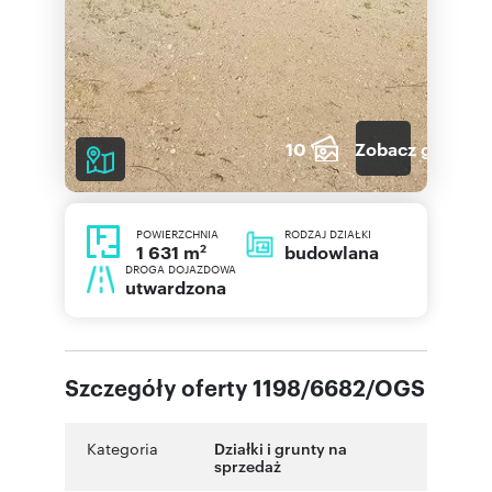
10
Zobacz galerię
POWIERZCHNIA
RODZAJ DZIAŁKI
2
budowlana
1 631 m
DROGA DOJAZDOWA
utwardzona
Szczegóły oferty 1198/6682/OGS
Kategoria
Działki i grunty na
sprzedaż