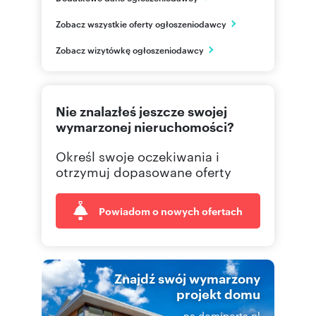
Warmińska 7/4
Zobacz wszystkie oferty ogłoszeniodawcy
Olsztyn
warmińsko-mazurskie
PL
Zobacz wizytówkę ogłoszeniodawcy
895195
Pokaż telefon
Nie znalazłeś jeszcze swojej
572378
Pokaż telefon
wymarzonej nieruchomości?
Określ swoje oczekiwania i
otrzymuj dopasowane oferty
Powiadom o nowych ofertach
Znajdź swój wymarzony
projekt domu
na domiporta.pl