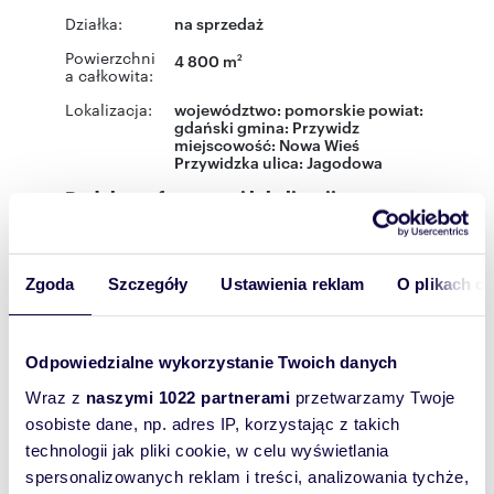
Działka:
na sprzedaż
Powierzchni
4 800 m
2
a całkowita:
Lokalizacja:
województwo:
pomorskie
powiat:
gdański
gmina:
Przywidz
miejscowość:
Nowa Wieś
Przywidzka
ulica:
Jagodowa
Podobne oferty w tej lokalizacji
WYRÓŻNIONE
Zgoda
Szczegóły
Ustawienia reklam
O plikach c
Odpowiedzialne wykorzystanie Twoich danych
Wraz z
naszymi 1022 partnerami
przetwarzamy Twoje
osobiste dane, np. adres IP, korzystając z takich
technologii jak pliki cookie, w celu wyświetlania
spersonalizowanych reklam i treści, analizowania tychże,