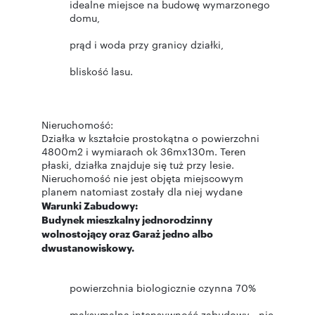
idealne miejsce na budowę wymarzonego
domu,
prąd i woda przy granicy działki,
bliskość lasu.
Nieruchomość:
Działka w kształcie prostokątna o powierzchni
4800m2 i wymiarach ok 36mx130m. Teren
płaski, działka znajduje się tuż przy lesie.
Nieruchomość nie jest objęta miejscowym
planem natomiast zostały dla niej wydane
Warunki Zabudowy:
Budynek mieszkalny jednorodzinny
wolnostojący oraz Garaż jedno albo
dwustanowiskowy.
powierzchnia biologicznie czynna 70%
maksymalna intensywność zabudowy - nie