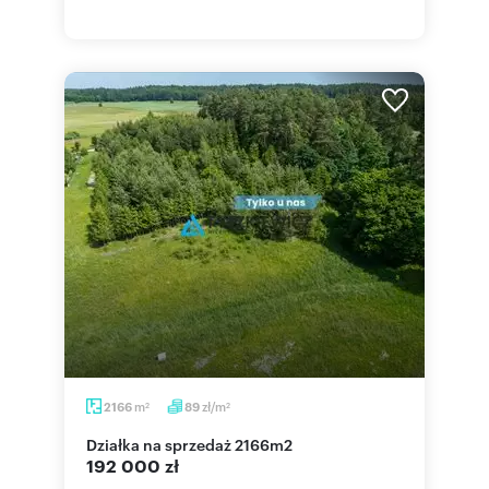
m
zł/m
2166
89
2
2
działka na sprzedaż 2166m2
192 000 zł