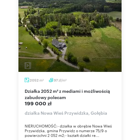
m
zł/m
2052
97
2
2
Działka 2052 m² z mediami i możliwością
zabudowy polecam
199 000 zł
działka Nowa Wieś Przywidzka, Gołębia
NIERUCHOMOŚĆ:- działka w obrębie Nowa Wieś
Przywidzka, gmina Przywidz o numerze 75/9 o
powierzchni 2 052 m2;- kształt działki re...