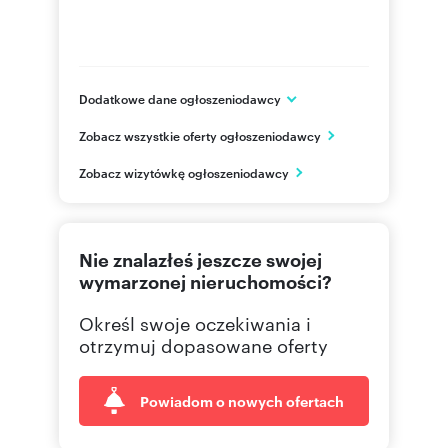
Dodatkowe dane ogłoszeniodawcy
ul. ppor. Edmunda Łopuskiego 40A
Zobacz wszystkie oferty ogłoszeniodawcy
Kołobrzeg
zachodniopomorskie
PL
Zobacz wizytówkę ogłoszeniodawcy
609211
Pokaż telefon
Nie znalazłeś jeszcze swojej
94 351
Pokaż telefon
wymarzonej nieruchomości?
Określ swoje oczekiwania i
otrzymuj dopasowane oferty
Powiadom o nowych ofertach