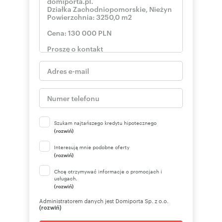
Ponadto niniejsze materiały stanowią tajemnicę
przedsiębiorstwa Freedom Franchise Sp. z o.o.
lub podmiotów współpracujących w rozumieniu
ustawy z dnia 16 kwietnia 1993 r. o zwalczaniu
nieuczciwej konkurencji (Dz. U. z 2003 r., Nr 153,
poz. 1503 z późn. zm.). Niniejsze ogłoszenie nie
stanowi oferty w rozumieniu Kodeksu
Cywilnego, lecz ma charakter informacyjny."
Oferta wysłana z programu dla biur
nieruchomości ASARI CRM (asaricrm.com)
Szukam najtańszego kredytu hipotecznego
(rozwiń)
Numer oferty: 10871/3685/OGS
Interesują mnie podobne oferty
(rozwiń)
Chcę otrzymywać informacje o promocjach i
usługach.
(rozwiń)
Administratorem danych jest Domiporta Sp. z o.o.
(rozwiń)