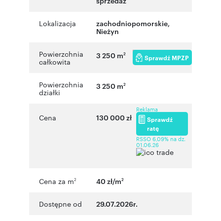
sprzedaż
Lokalizacja
zachodniopomorskie
,
Nieżyn
Powierzchnia
3 250 m
2
Sprawdź MPZP
całkowita
Powierzchnia
3 250 m
2
działki
Reklama
Cena
130 000 zł
Sprawdź
ratę
RSSO 6,09% na dz.
01.06.26
Cena za m
40 zł/m
2
2
Dostępne od
29.07.2026r.