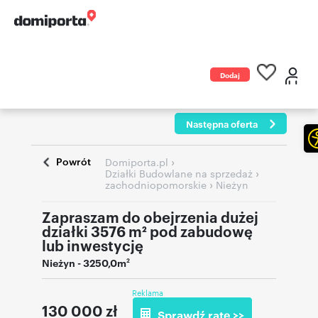
Dodaj
ogłoszenie
Następna oferta
Powrót
›
Domiporta.pl
›
Działki Budowlane na sprzedaż
›
zachodniopomorskie
Nieżyn
Zapraszam do obejrzenia dużej
działki 3576 m² pod zabudowę
lub inwestycję
Nieżyn
- 3250,0m
2
Reklama
130 000
zł
Sprawdź ratę >>