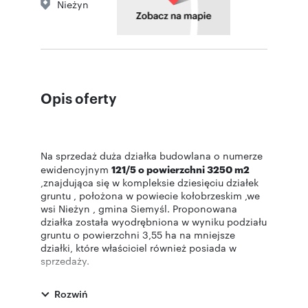
Nieżyn
Opis oferty
Na sprzedaż duża działka budowlana o numerze
ewidencyjnym
121/5 o powierzchni 3250 m2
,znajdująca się w kompleksie dziesięciu działek
gruntu , położona w powiecie kołobrzeskim ,we
wsi Nieżyn , gmina Siemyśl. Proponowana
działka została wyodrębniona w wyniku podziału
gruntu o powierzchni 3,55 ha na mniejsze
działki, które właściciel również posiada w
sprzedaży.
Działka oznaczona jako użytki rolne -grunty
orne, położona przy drodze wewnętrznej z
Rozwiń
dostępem do drogi publicznej. W sąsiedztwie