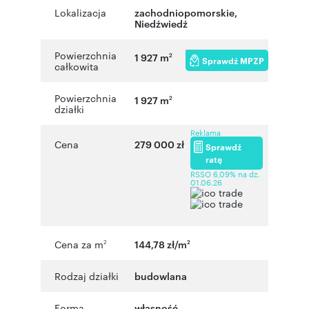
Lokalizacja
zachodniopomorskie
,
Niedźwiedź
Powierzchnia
1 927 m
2
Sprawdź MPZP
całkowita
Powierzchnia
1 927 m
2
działki
Reklama
Cena
279 000 zł
Sprawdź
ratę
RSSO 6,09% na dz.
01.06.26
Cena za m
144,78 zł/m
2
2
Rodzaj działki
budowlana
Forma
własność