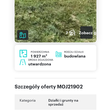
7
Zobacz galerię
POWIERZCHNIA
RODZAJ DZIAŁKI
2
budowlana
1 927 m
DROGA DOJAZDOWA
utwardzona
Szczegóły oferty MOJ21902
Kategoria
Działki i grunty na
sprzedaż