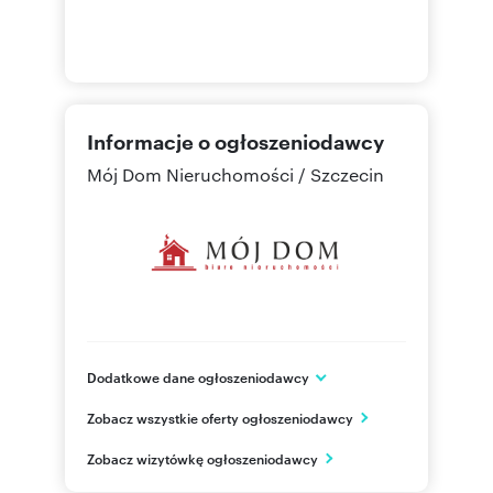
Informacje o ogłoszeniodawcy
Mój Dom Nieruchomości / Szczecin
Dodatkowe dane ogłoszeniodawcy
ul. Łabędzia 42/2
Zobacz wszystkie oferty ogłoszeniodawcy
Szczecin
zachodniopomorskie
PL
Zobacz wizytówkę ogłoszeniodawcy