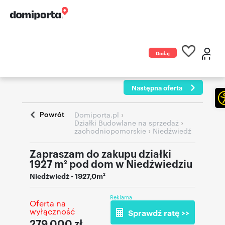
Dodaj
ogłoszenie
Następna oferta
Powrót
›
Domiporta.pl
›
Działki Budowlane na sprzedaż
›
zachodniopomorskie
Niedźwiedź
Zapraszam do zakupu działki
1927 m² pod dom w Niedźwiedziu
Niedźwiedź
- 1927,0m
2
Reklama
Oferta na
wyłączność
Sprawdź ratę >>
279 000
zł