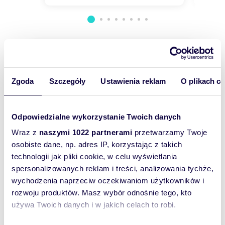
Nr licencji zawodowej: 10279
Wyślij
wiadomość
Zgoda
Szczegóły
Ustawienia reklam
O plikach c
To najlepszy
sposób, aby
Odpowiedzialne wykorzystanie Twoich danych
właściciel
Wraz z
naszymi 1022 partnerami
przetwarzamy Twoje
oferty
osobiste dane, np. adres IP, korzystając z takich
szybko się z
technologii jak pliki cookie, w celu wyświetlania
Tobą
spersonalizowanych reklam i treści, analizowania tychże,
skontaktował!
wychodzenia naprzeciw oczekiwaniom użytkowników i
rozwoju produktów. Masz wybór odnośnie tego, kto
używa Twoich danych i w jakich celach to robi.