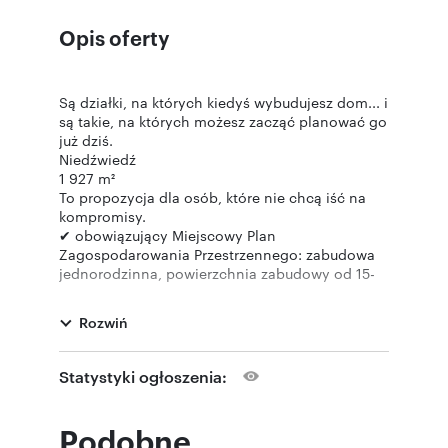
Opis oferty
Są działki, na których kiedyś wybudujesz dom... i
są takie, na których możesz zacząć planować go
już dziś.
Niedźwiedź
1 927 m²
To propozycja dla osób, które nie chcą iść na
kompromisy.
✔ obowiązujący Miejscowy Plan
Zagospodarowania Przestrzennego: zabudowa
jednorodzinna, powierzchnia zabudowy od 15-
20%, szerokość elewacji frontowej 12-18 m,
wysokość zabudowy 2 kondygnacje 8-9 m do
Rozwiń
kalenicy, dachy symetryczne, dwuspadowe o
kącie nachylenia 40-45 stopni, minimalna
powierzchnia biologicznie czynna 60%,
Statystyki ogłoszenia:
✔ prąd, woda i gaz przy granicy działki,
✔ wygodny dojazd drogą gminną,
✔ bardzo dobre warunki gruntowe,
Podobne
✔ spokojne osiedle domów jednorodzinnych.