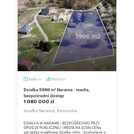
m
zł/m
5996
180
2
2
Działka 5996 m² Narama - media,
bezpośredni dostęp
1 080 000 zł
działka Narama, Kamionka
DZIAŁKA W NARAMIE | BEZPOŚREDNIO PRZY
DRODZE PUBLICZNEJ | MEDIA NA DZIAŁCENa
sprzedaż wyjątkowa działka rolno - budowlana o