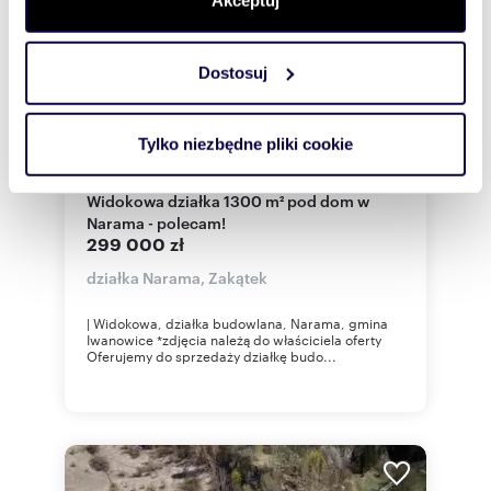
Akceptuj
zmienić lub wycofać swoją zgodę w dowolnej chwili.
Dostosuj
Wykorzystujemy pliki cookie do spersonalizowania treści
i reklam, aby oferować funkcje społecznościowe i
analizować ruch w naszej witrynie. Informacje o tym, jak
Tylko niezbędne pliki cookie
korzystasz z naszej witryny, udostępniamy partnerom
m
zł/m
1300
230
2
2
społecznościowym, reklamowym i analitycznym.
Widokowa działka 1300 m² pod dom w
Partnerzy mogą połączyć te informacje z innymi danymi
Narama - polecam!
otrzymanymi od Ciebie lub uzyskanymi podczas
299 000 zł
korzystania z ich usług.
działka Narama, Zakątek
| Widokowa, działka budowlana, Narama, gmina
Iwanowice *zdjęcia należą do właściciela oferty
Oferujemy do sprzedaży działkę budo...