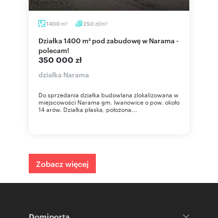
m
zł/m
1400
250
2
2
Działka 1400 m² pod zabudowę w Narama -
polecam!
350 000 zł
działka Narama
Do sprzedania działka budowlana zlokalizowana w
miejscowości Narama gm. Iwanowice o pow. około
14 arów. Działka płaska, położona...
Zobacz więcej
Domiporta