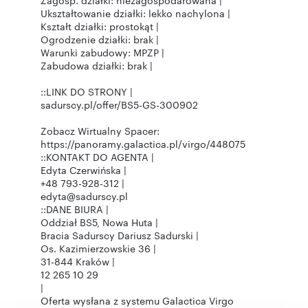
Zagosp. działki: niezagospodarowana |
Ukształtowanie działki: lekko nachylona |
Kształt działki: prostokąt |
Ogrodzenie działki: brak |
Warunki zabudowy: MPZP |
Zabudowa działki: brak |
::LINK DO STRONY |
sadurscy.pl/offer/BS5-GS-300902
Zobacz Wirtualny Spacer:
https://panoramy.galactica.pl/virgo/448075
::KONTAKT DO AGENTA |
Edyta Czerwińska |
+48 793-928-312 |
edyta@sadurscy.pl
::DANE BIURA |
Oddział BS5, Nowa Huta |
Bracia Sadurscy Dariusz Sadurski |
Os. Kazimierzowskie 36 |
31-844 Kraków |
12 265 10 29
|
Oferta wysłana z systemu Galactica Virgo