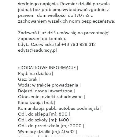
średniego napięcia. Rozmiar działki pozwala
jednak bez problemu wybudować zgodnie z
prawem dom wielkości do 170 m2 z
zachowaniem wszelkich norm bezpieczeństwa.
Zadzwoń i już dziś umów się na prezentację!
Zapraszam do kontaktu.
Edyta Czerwińska tel +48 793 928 312
edyta@sadurscy.pl
::DODATKOWE INFORMACJE |
Prąd: na działce |
Gaz: brak |
Woda: w trakcie prowadzenia |
Dojazd: droga utwardzona |
Otoczenie: działki zabudowane |
Kanalizacja: brak |
Komunikacja publ.: autobus podmiejski |
Odl. do sklepu [m]: 800 |
Odl. do szkoły [m]: 1400 |
Odl. do przedszkola [m]: 2000 |
Wymiary działki [m]: 40x32 |