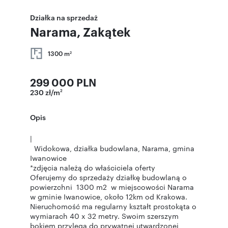
Działka na sprzedaż
Narama, Zakątek
1300 m
2
299 000 PLN
230 zł/m
2
Opis
|
Widokowa, działka budowlana, Narama, gmina
Iwanowice
*zdjęcia należą do właściciela oferty
Oferujemy do sprzedaży działkę budowlaną o
powierzchni 1300 m2 w miejscowości Narama
w gminie Iwanowice, około 12km od Krakowa.
Nieruchomość ma regularny kształt prostokąta o
wymiarach 40 x 32 metry. Swoim szerszym
bokiem przylega do prywatnej utwardzonej