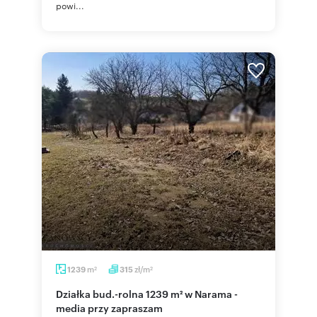
powi...
m
zł/m
1239
315
2
2
Działka bud.-rolna 1239 m² w Narama -
media przy zapraszam