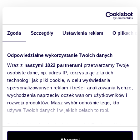
Rozwiń opis
Zgoda
Szczegóły
Ustawienia reklam
O plikach c
Działka:
na sprzedaż
Powierzchni
1 300 m
2
a całkowita:
Odpowiedzialne wykorzystanie Twoich danych
Lokalizacja:
województwo:
małopolskie
Wraz z
naszymi 1022 partnerami
przetwarzamy Twoje
powiat:
krakowski
gmina:
osobiste dane, np. adres IP, korzystając z takich
Iwanowice
miejscowość:
Narama
ulica: Zakątek
technologii jak pliki cookie, w celu wyświetlania
Podobne oferty w tej lokalizacji
spersonalizowanych reklam i treści, analizowania tychże,
wychodzenia naprzeciw oczekiwaniom użytkowników i
rozwoju produktów. Masz wybór odnośnie tego, kto
używa Twoich danych i w jakich celach to robi.
Dowiedz się więcej odnośnie tego, jak Twoje osobiste
dane są przetwarzane oraz ustaw własne preferencje w
sekcji szczegółów
. W Deklaracji plików cookie możesz