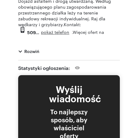
Dojazd asfaltem i drogą utwardzaną. Według
obowiązującego planu zagospodarowania
przestrzennego działka leży na terenie
zabudowy rekreacji indywidualnej. Raj dla
wędkarzy i grzybiarzy.Kontakt:
pokaż telefon
.Więcej ofert na
509
stronach biura: www.grewal.com.pl
lub kobrynski.pl
Rozwiń
Statystyki ogłoszenia:
Numer oferty: 426880013
Nr licencji zawodowej: 4145
Wyślij
wiadomość
To najlepszy
sposób, aby
właściciel
oferty