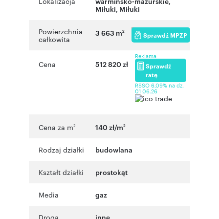
Lokalizacja
warmińsko-mazurskie
,
Miłuki
,
Miłuki
Powierzchnia
3 663 m
2
Sprawdź MPZP
całkowita
Reklama
Cena
512 820 zł
Sprawdź
ratę
RSSO 6,09% na dz.
01.06.26
Cena za m
140 zł/m
2
2
Rodzaj działki
budowlana
Kształt działki
prostokąt
Media
gaz
Droga
inne