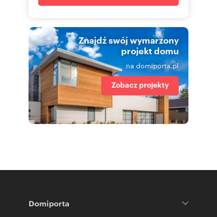
Znajdź swój wymarzony
projekt domu
na domiporta.pl
Zobacz projekty
Domiporta