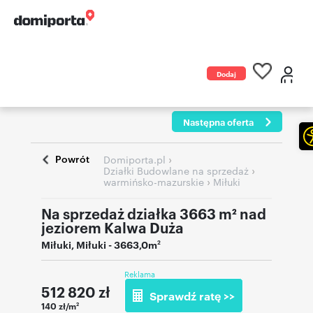
Dodaj
ogłoszenie
Następna oferta
Powrót
›
Domiporta.pl
›
Działki Budowlane na sprzedaż
›
warmińsko-mazurskie
Miłuki
Na sprzedaż działka 3663 m² nad
jeziorem Kalwa Duża
Miłuki
,
Miłuki
- 3663,0m
2
Reklama
512 820
zł
Sprawdź ratę >>
140 zł/m
2