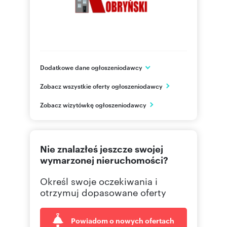
Dodatkowe dane ogłoszeniodawcy
ul. Broniewskiego 28
Zobacz wszystkie oferty ogłoszeniodawcy
Warszawa
mazowieckie
PL
Zobacz wizytówkę ogłoszeniodawcy
22 669
Pokaż telefon
Nie znalazłeś jeszcze swojej
509 46
Pokaż telefon
wymarzonej nieruchomości?
Określ swoje oczekiwania i
otrzymuj dopasowane oferty
Powiadom o nowych ofertach