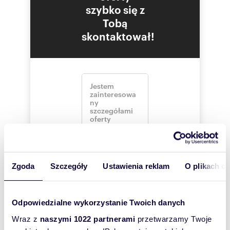
szybko się z
Tobą
skontaktował!
Zgoda
Szczegóły
Ustawienia reklam
O plikach c
Odpowiedzialne wykorzystanie Twoich danych
Wraz z
naszymi 1022 partnerami
przetwarzamy Twoje
Szukam najtańszego