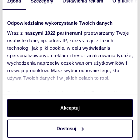
Zgoda
Szczegóły
Ustawienia reklam
O plikach c
270 000 zł
działka Maszków
Odpowiedzialne wykorzystanie Twoich danych
Sprzedaż na wyłączność: Dobrze skomunikowana
działka budowlana (10,6 ar) – Maszków, gm.
Wraz z
naszymi 1022 partnerami
przetwarzamy Twoje
Iwanowice Na sprzedaż atrakcyjna działka...
osobiste dane, np. adres IP, korzystając z takich
technologii jak pliki cookie, w celu wyświetlania
spersonalizowanych reklam i treści, analizowania tychże,
wychodzenia naprzeciw oczekiwaniom użytkowników i
rozwoju produktów. Masz wybór odnośnie tego, kto
używa Twoich danych i w jakich celach to robi.
Dowiedz się więcej odnośnie tego, jak Twoje osobiste
dane są przetwarzane oraz ustaw własne preferencje w
sekcji szczegółów
. W Deklaracji plików cookie możesz
Akceptuj
zmienić lub wycofać swoją zgodę w dowolnej chwili.
Dostosuj
Wykorzystujemy pliki cookie do spersonalizowania treści
i reklam, aby oferować funkcje społecznościowe i