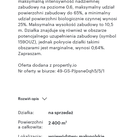
maksymalną intensywność nadziemnej
zabudowy na poziome 0.6, maksymalny udział
powierzchni zabudowy do 65%, a minimalny
udział powierzchni biologicznie czynnej wynosi
25%. Maksymalna wysokość zabudowy to 10,5
m. Działka znajduje się również w obszarze
potencjalnego uzupełnienia zabudowy (symbol
159OUZ), jednak pokrycie działki takimi
obszarami jest marginalne, wynosi 0,64%.
Zapraszam.
Oferta dodana z propertly.io
Nr oferty w biurze: 49-GS-PJpsne0qh5/5/1
Rozwiń opis
Działka:
na sprzedaż
Powierzchni
2 400 m
2
a całkowita:
Lokalizacja:
województwo:
małopolskie