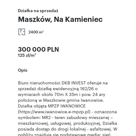
Działka na sprzedaż
Maszków, Na Kamieniec
2400 m
2
300 000 PLN
125 zł/m
2
Opis
Biuro nieruchomości DKB INVEST oferuje na
sprzedaż działkę ewidencyjną 162/26 o
wymiarach około 70m X 35m i pow. 24 ary
położoną w Maszkowie gmina Iwanowice.
Działka objęta MPZP IWANOWICE
(https://www.iwanowice.e-mpzp.pl) - oznaczona
symbolem: MR2 - teren zabudowy mieszanej –
mieszkaniowej, usługowej, produkcyjnej, Działka
posiada dostęp do drogi lokalnej - asfaltowej. W
pobliżu znajdują się podstawowe media: sieć