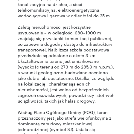
kanalizacyjna na działce, a sieci
telekomunikacyjna, elektroenergetyczna,
wodociągowa i gazowa w odległości do 25 m.
Zaletą nieruchomości jest korzystne
usytuowanie – w odległości 680–1900 m
znajdują się przystanki komunikacji publicznej,
co zapewnia dogodny dostęp do infrastruktury
transportowej. Najbliższa szkoła podstawowa i
przedszkole są oddalone o około 3 km.
Ukształtowanie terenu jest umiarkowane
(wysokość terenu od 273 m do 285,3 m n.p.m.),
a warunki geologiczno-budowlane oceniono
jako dobre lub dostateczne. Działka, ze względu
na lokalizację i charakter sąsiednich
nieruchomości, jest wolna od bezpośrednich
zagrożeń osuwiskowych, powodzi czy istotnych
uciążliwości, takich jak hałas drogowy.
Według Planu Ogólnego Gminy (POG), teren
przeznaczony jest jako strefa wielofunkcyjna z
dominantą zabudowy mieszkaniowej
jednorodzinnej (symbol SJ). Ustala się