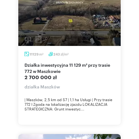
m
zł/m
11129
243
2
2
Działka inwestycyjna 11 129 m² przy trasie
772 w Maszkowie
2 700 000 zł
działka Maszków
| Maszków, 2,5 km od S7 | 1,1 ha Usługi | Przy trasie
772 I Zgoda na lokalizację zjazdu LOKALIZACJA
STRATEGICZNA: Grunt inwestyc...