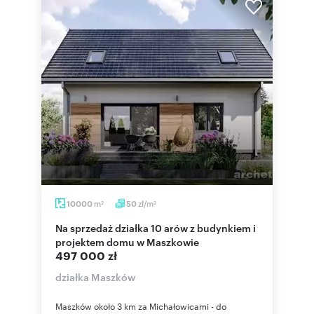
m
zł/m
10000
50
2
2
Na sprzedaż działka 10 arów z budynkiem i
projektem domu w Maszkowie
497 000 zł
działka Maszków
Maszków około 3 km za Michałowicami - do