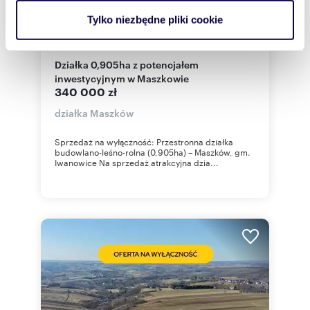
analizować ruch w naszej witrynie. Informacje o tym, jak
Tylko niezbędne pliki cookie
korzystasz z naszej witryny, udostępniamy partnerom
m
zł/m
9050
38
2
2
społecznościowym, reklamowym i analitycznym.
Partnerzy mogą połączyć te informacje z innymi danymi
Działka 0,905ha z potencjałem
inwestycyjnym w Maszkowie
otrzymanymi od Ciebie lub uzyskanymi podczas
340 000 zł
korzystania z ich usług.
działka Maszków
Sprzedaż na wyłączność: Przestronna działka
budowlano-leśno-rolna (0,905ha) – Maszków, gm.
Iwanowice Na sprzedaż atrakcyjna dzia...