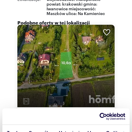
powiat:
krakowski
gmina:
Iwanowice
miejscowość:
Maszków
ulica: Na Kamieniec
Podobne oferty w tej lokalizacji
m
zł/m
1060
255
2
2
Działka budowlana 10,6 ar z mediami,
blisko Krakowa polecam