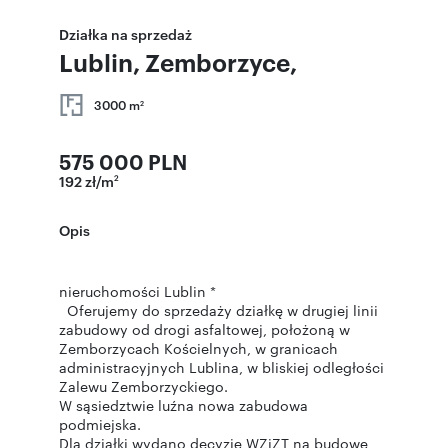
Działka na sprzedaż
Lublin, Zemborzyce,
3000 m
2
575 000 PLN
192 zł/m
2
Opis
nieruchomości Lublin *
Oferujemy do sprzedaży działkę w drugiej linii
zabudowy od drogi asfaltowej, położoną w
Zemborzycach Kościelnych, w granicach
administracyjnych Lublina, w bliskiej odległości
Zalewu Zemborzyckiego.
W sąsiedztwie luźna nowa zabudowa
podmiejska.
Dla działki wydano decyzję WZiZT na budowę