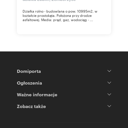
Działka rolno - budowlana o pow. 10995m2, w
kształcie prostokąta. Położona przy drodze
asfaltowej. Media: prąd, gaz, wodociąg - ...
Domiporta
Ogłoszenia
Ważne informacje
Zobacz także