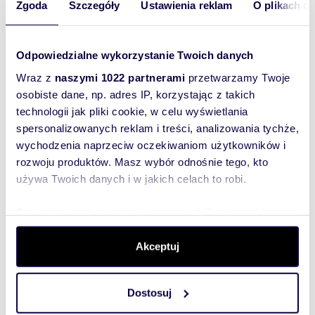
Zgoda
Szczegóły
Ustawienia reklam
O plikach c
Odpowiedzialne wykorzystanie Twoich danych
m
zł/m
54200
37
Wraz z
naszymi 1022 partnerami
przetwarzamy Twoje
2
2
osobiste dane, np. adres IP, korzystając z takich
Działka 54 ha z stawami, lasem i
technologii jak pliki cookie, w celu wyświetlania
infrastrukturą rekreacyjną.
2 000 000 zł
spersonalizowanych reklam i treści, analizowania tychże,
wychodzenia naprzeciw oczekiwaniom użytkowników i
działka Lublin, Zemborzyce
rozwoju produktów. Masz wybór odnośnie tego, kto
Działka o łącznej powierzchni 5.42 ha, oznaczona
używa Twoich danych i w jakich celach to robi.
jako teren usług turystyki i gospodarki rybackiej na
obrzeżach Lublina.4 duże s...
Dowiedz się więcej odnośnie tego, jak Twoje osobiste
dane są przetwarzane oraz ustaw własne preferencje w
sekcji szczegółów
. W Deklaracji plików cookie możesz
Akceptuj
zmienić lub wycofać swoją zgodę w dowolnej chwili.
Dostosuj
Wykorzystujemy pliki cookie do spersonalizowania treści
i reklam, aby oferować funkcje społecznościowe i