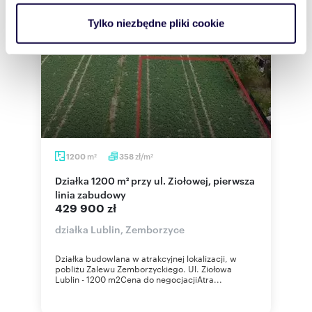
analizować ruch w naszej witrynie. Informacje o tym, jak
Tylko niezbędne pliki cookie
korzystasz z naszej witryny, udostępniamy partnerom
społecznościowym, reklamowym i analitycznym.
Partnerzy mogą połączyć te informacje z innymi danymi
otrzymanymi od Ciebie lub uzyskanymi podczas
korzystania z ich usług.
m
zł/m
1200
358
2
2
Działka 1200 m² przy ul. Ziołowej, pierwsza
linia zabudowy
429 900 zł
działka Lublin, Zemborzyce
Działka budowlana w atrakcyjnej lokalizacji, w
pobliżu Zalewu Zemborzyckiego. Ul. Ziołowa
Lublin - 1200 m2Cena do negocjacjiAtra...