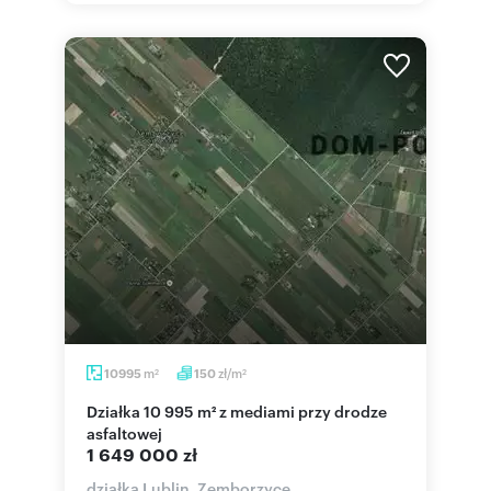
m
zł/m
10995
150
2
2
Działka 10 995 m² z mediami przy drodze
asfaltowej
1 649 000 zł
działka Lublin, Zemborzyce