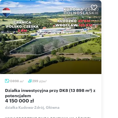
13898
m
299
zł/m
2
2
Działka inwestycyjna przy DK8 (13 898 m²) z
potencjałem
4 150 000 zł
działka Kudowa-Zdrój, Główna