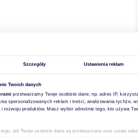
kie
powiat:
kłodzki
gmina:
Kudowa-Zdrój
miejscowość:
neczna
Szczegóły
Ustawienia reklam
nie Twoich danych
erami
przetwarzamy Twoje osobiste dane, np. adres IP, korzystaj
lania spersonalizowanych reklam i treści, analizowania tychże,
 rozwoju produktów. Masz wybór odnośnie tego, kto używa Twoi
 tego, jak Twoje osobiste dane są przetwarzane oraz ustaw wła