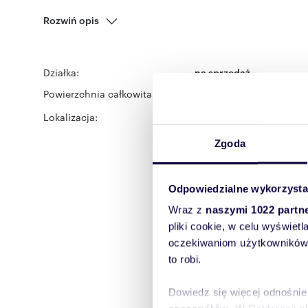
Rozwiń opis
Działka:
na sprzedaż
Powierzchnia całkowita:
2 330 m
2
Lokalizacja:
województwo:
dolnośląs
Kudowa-Zdrój
ulica:
Sło
Zgoda
Odpowiedzialne wykorzysta
Wraz z
naszymi 1022 partn
pliki cookie, w celu wyświet
oczekiwaniom użytkowników i
to robi.
Dowiedz się więcej odnośnie