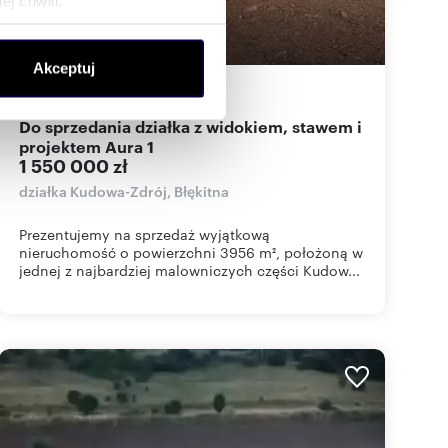
j chwili.
ołecznościowe i analizować
Akceptuj
artnerom społecznościowym,
3956
m
392
zł/m
2
2
anymi od Ciebie lub
Do sprzedania działka z widokiem, stawem i
projektem Aura 1
1 550 000 zł
działka Kudowa-Zdrój, Błękitna
Prezentujemy na sprzedaż wyjątkową
nieruchomość o powierzchni 3956 m², położoną w
jednej z najbardziej malowniczych części Kudow...