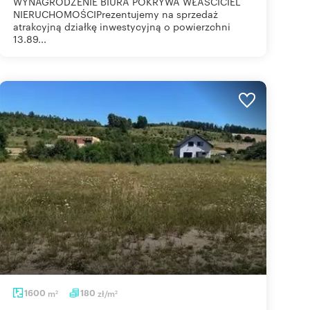
WYNAGRODZENIE BIURA POKRYWA WŁAŚCICIEL
NIERUCHOMOŚCIPrezentujemy na sprzedaż
atrakcyjną działkę inwestycyjną o powierzchni
13.89...
1600
m
180
zł/m
2
2