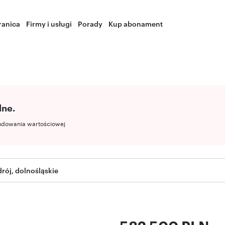
ranica
Firmy i usługi
Porady
Kup abonament
lne.
udowania wartościowej
ój, dolnośląskie