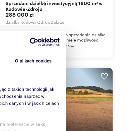
Sprzedam działkę inwestycyjną 1600 m² w
Kudowie-Zdroju
288 000 zł
działka Kudowa-Zdrój, Zakrze
Kudowa Zdrój obręb Zakrze. Do sprzedania działka
nr 286/3 o pow. 1600 m kw. Istnieje możliwość
kupienia dodatkowo ( lub) działki...
O plikach cookies
ąc z takich technologii jak
 wychodzenia naprzeciw
ch danych i w jakich celach
sne preferencje w
sekcji