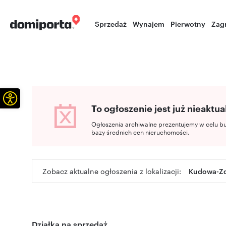
Sprzedaż
Wynajem
Pierwotny
Zag
Otwórz pasek narzędzi
To ogłoszenie jest już nieaktua
Ogłoszenia archiwalne prezentujemy w celu b
bazy średnich cen nieruchomości.
Zobacz aktualne ogłoszenia z lokalizacji:
Kudowa-Zdr
Działka na sprzedaż