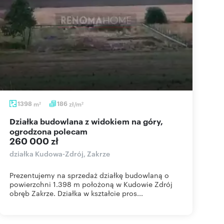
1398
m
186
zł/m
2
2
Działka budowlana z widokiem na góry,
ogrodzona polecam
260 000 zł
działka Kudowa-Zdrój, Zakrze
Prezentujemy na sprzedaż działkę budowlaną o
powierzchni 1.398 m położoną w Kudowie Zdrój
obręb Zakrze. Działka w kształcie pros...