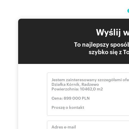
Możliwość negocjacji ceny!
Zapraszam na prezentację!
Zapewniamy profesjonalną i kompleksową obsługę do mo
formalności i zapewniamy bezpieczeństwo transakcji.
Wyślij 
PEPETA NIERUCHOMOŚCI
To najlepszy sposób
szybko się z 
pokaż telefon
790
skontaktuj się
danuta.
Numer oferty: ZS1653
Osoba odpowiedzialna zawodowo: Danuta Pepeta
Nr licencji zawodowej: brak danych