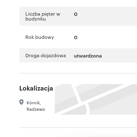
Liczba pięter w
0
budynku
Rok budowy
0
Droga dojazdowa
utwardzona
Lokalizacja
Kórnik
,
Radzewo