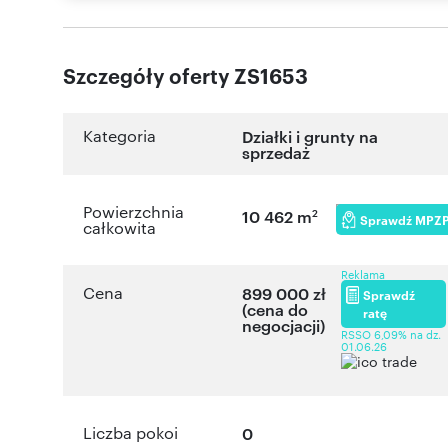
Szczegóły oferty ZS1653
Kategoria
Działki i grunty na
sprzedaż
Powierzchnia
2
10 462 m
Sprawdź MPZ
całkowita
Reklama
Cena
899 000 zł
Sprawdź
(cena do
ratę
negocjacji)
RSSO 6,09% na dz.
01.06.26
Liczba pokoi
0