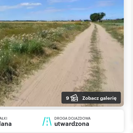
9
Zobacz galerię
AŁKI
DROGA DOJAZDOWA
lana
utwardzona