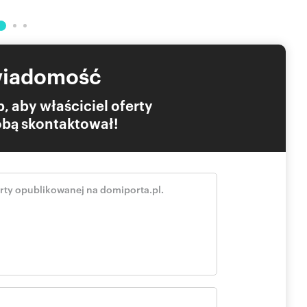
mentu przekazania kluczy. Załatwiamy wszelkie możliwe
wiadomość
, aby właściciel oferty
Tobą skontaktował!