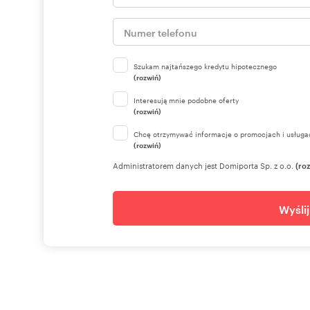
Szukam najtańszego kredytu hipotecznego
(rozwiń)
Interesują mnie podobne oferty
(rozwiń)
Chcę otrzymywać informacje o promocjach i usługa
(rozwiń)
Administratorem danych jest Domiporta Sp. z o.o.
(ro
Wyśli