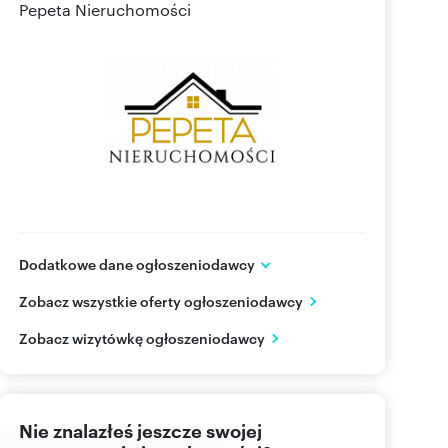
Pepeta Nieruchomości
Dodatkowe dane ogłoszeniodawcy
Borówkowa 10
Zobacz wszystkie oferty ogłoszeniodawcy
Gowarzewo
wielkopolskie
PL
Zobacz wizytówkę ogłoszeniodawcy
+48 79
Pokaż telefon
Nie znalazłeś jeszcze swojej