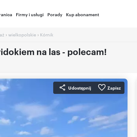
ranica
Firmy i usługi
Porady
Kup abonament
›
›
aż
wielkopolskie
Kórnik
idokiem na las - polecam!
Udostępnij
Zapisz