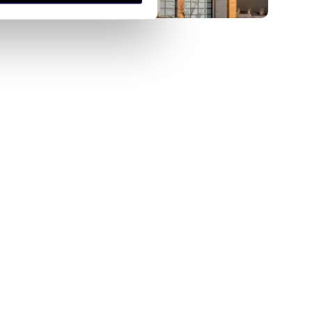
anymi od Ciebie lub
zł/m
m
zł/m
260
8159
146
2
2
2
Zapraszam do zakupu działki 8 159
sko natury
m² z pozwoleniem na budowę
zł
1 190 000 zł
 Piękna działka z super
działka Kórnik, Dębiecka Rancho