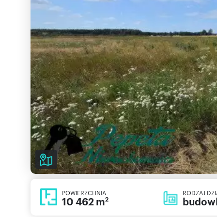
POWIERZCHNIA
RODZAJ DZI
10 462 m
budow
2