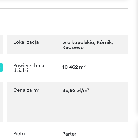
Lokalizacja
wielkopolskie
,
Kórnik
,
Radzewo
Powierzchnia
2
10 462 m
P
działki
2
2
Cena za m
85,93 zł/m
Piętro
Parter