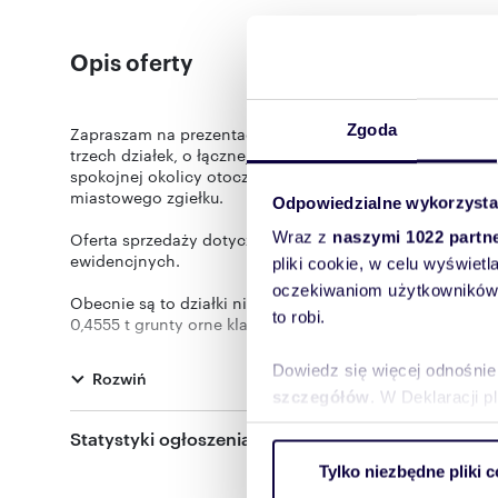
Opis oferty
Zgoda
Zapraszam na prezentację bardzo atrakcyjnej oferty sprz
trzech działek, o łącznej powierzchni 1,0462 ha, położ
spokojnej okolicy otoczonej terenami leśnymi, miejscu 
miastowego zgiełku.
Odpowiedzialne wykorzysta
Wraz z
naszymi 1022 partn
Oferta sprzedaży dotyczy tylko i wyłącznie całości, czyl
ewidencjnych.
pliki cookie, w celu wyświet
oczekiwaniom użytkowników i
Obecnie są to działki niezabudowane, położone przy drod
to robi.
0,4555 t grunty orne klasy RIIIb.
Rozkład powierzchni wygląda następująco:
Dowiedz się więcej odnośnie
Rozwiń
- działka o powierzchni 0,3450 ha (RIIIb 0,2442 ha i RIV
szczegółów
. W Deklaracji 
- działka o powierzchni 0,3687 ha (RIIIb 0,2121 ha i RIVa 
- działka o powierzchni 0,3336 ha (RIVa w całości).
Statystyki ogłoszenia:
Wykorzystujemy pliki cookie 
Dla powyższej nieruchomości nie obowiązuje miejscowy
Tylko niezbędne pliki c
ruch w naszej witrynie. Inf
trakcie jego opracowania), nie wystąpiono także o waru