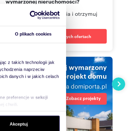
wymarzonej nieruchomości?
Określ swoje oczekiwania i otrzymuj
dopasowane oferty
O plikach cookies
Powiadom o nowych ofertach
ąc z takich technologii jak
Znajdź swój wymarzony
 wychodzenia naprzeciw
projekt domu
ch danych i w jakich celach
Następn
na domiporta.pl
sne preferencje w
sekcji
Zobacz projekty
j chwili.
ołecznościowe i analizować
Akceptuj
artnerom społecznościowym,