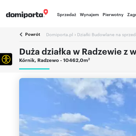
Sprzedaż
Wynajem
Pierwotny
Zag
Powrót
›
Domiporta.pl
Działki Budowlane na sprzed
Duża działka w Radzewie z w
Otwórz pasek narzędzi
2
Kórnik
,
Radzewo
- 10462,0m