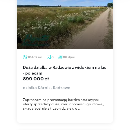
m
zł/m
10462
0
86
2
2
Duża działka w Radzewie z widokiem na las
- polecam!
899 000 zł
działka Kórnik, Radzewo
Zapraszam na prezentację bardzo atrakcyjnej
oferty sprzedaży dużej nieruchomości gruntowej,
składającej się z trzech działek, o ...