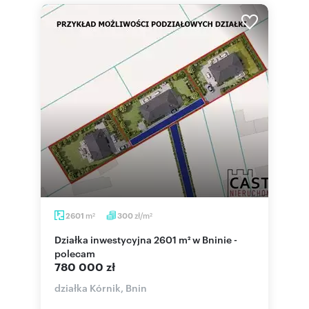
m
zł/m
2601
300
2
2
Działka inwestycyjna 2601 m² w Bninie -
polecam
780 000 zł
działka Kórnik, Bnin