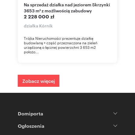
Na sprzedaż działka nad jeziorem Skrzynki
3653 m² z możliwością zabudowy
2 228 000 zł
działka Kórnik
Trójka Nieruchomości prezentuje działkę
budowlaną + część przeznaczona na zieleń
urządzoną o łącznej powierzchni 3 653 m2
położo...
Zobacz więcej
Domiporta
Ogłoszenia