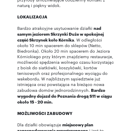
naturą i piękny widok.
LOKALIZACJA
Bardzo atrakcyjne usytuowanie działki
nad
samym jeziorem Skrzynki Duże w spokojnej
część Skrzynek koło Kórnika
. W odległości
około 10 min spacerem do sklepów (Netto,
Biedronka). Około 20 min spacerem do Jeziora
Kórnickiego przy którym znajdziemy restauracje,
możliwość spędzenia wolnego czasu korzystając
z boisk do siatkówki, koszykówki, kortów
tenisowych oraz profesjonalnego wyciągu do
wakebordu. W najbliższym sąsiedztwie już
istniejąca oraz powstająca na bieżąco nowa
zabudowa domów jednorodzinnych.
Bardzo
wygodny dojazd do Poznania drogą S11 w ciągu
około 15 - 20 min.
MOŻLIWOŚCI ZABUDOWY
Dla działki obowiązuje
miejscowy plan
zagospodarowania przestrzennego
i jest to