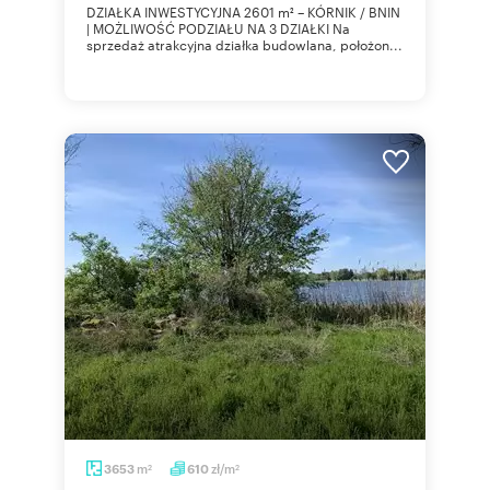
DZIAŁKA INWESTYCYJNA 2601 m² – KÓRNIK / BNIN
| MOŻLIWOŚĆ PODZIAŁU NA 3 DZIAŁKI Na
sprzedaż atrakcyjna działka budowlana, położon...
m
zł/m
3653
610
2
2