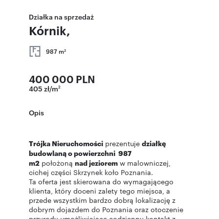
Działka na sprzedaż
Kórnik,
987 m
2
400 000 PLN
405 zł/m
2
Opis
Trójka Nieruchomości
prezentuje
działkę
budowlaną o powierzchni 987
m2
położoną
nad jeziorem
w malowniczej,
cichej części Skrzynek koło Poznania.
Ta oferta jest skierowana do wymagającego
klienta, który doceni zalety tego miejsca, a
przede wszystkim bardzo dobrą lokalizację z
dobrym dojazdem do Poznania oraz otoczenie
przyrody umożliwiające codzienny kontakt z