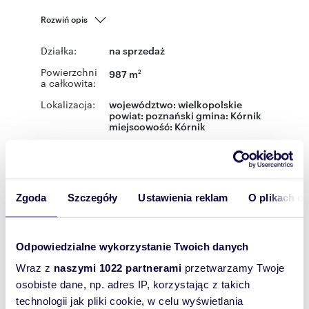
Rozwiń opis
Działka:
na sprzedaż
Powierzchni
987 m
2
a całkowita:
Lokalizacja:
województwo:
wielkopolskie
powiat:
poznański
gmina:
Kórnik
miejscowość:
Kórnik
Podobne oferty w tej lokalizacji
Zgoda
Szczegóły
Ustawienia reklam
O plikach c
Odpowiedzialne wykorzystanie Twoich danych
Wraz z
naszymi 1022 partnerami
przetwarzamy Twoje
osobiste dane, np. adres IP, korzystając z takich
technologii jak pliki cookie, w celu wyświetlania