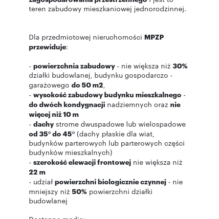
teren zabudowy mieszkaniowej jednorodzinnej.
Dla przedmiotowej nieruchomości
MPZP
przewiduje
:
-
powierzchnia zabudowy
- nie większa niż
30%
działki budowlanej, budynku gospodarczo -
garażowego
do 50 m2
,
-
wysokość zabudowy budynku mieszkalnego
-
do dwóch kondygnacji
nadziemnych oraz
nie
więcej niż 10 m
-
dachy
strome dwuspadowe lub wielospadowe
od 35° do 45°
(dachy płaskie dla wiat,
budynków parterowych lub parterowych części
budynków mieszkalnych)
-
szerokość elewacji frontowej
nie większa niż
22 m
- udział
powierzchni biologicznie czynnej
- nie
mniejszy niż
50%
powierzchni działki
budowlanej