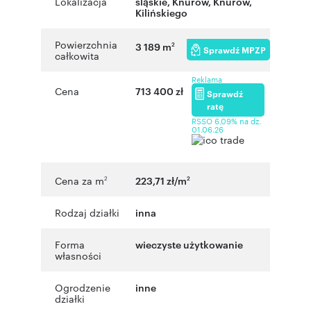
Lokalizacja
śląskie
,
Knurów
,
Knurów
,
Kilińskiego
Powierzchnia
3 189 m
2
Sprawdź MPZP
całkowita
Reklama
Cena
713 400 zł
Sprawdź
ratę
RSSO 6,09% na dz.
01.06.26
Cena za m
223,71 zł/m
2
2
Rodzaj działki
inna
Forma
wieczyste użytkowanie
własności
Ogrodzenie
inne
działki