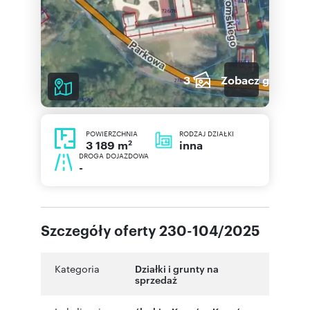
3
Zobacz galerię
POWIERZCHNIA
RODZAJ DZIAŁKI
2
inna
3 189 m
DROGA DOJAZDOWA
-
Szczegóły oferty 230-104/2025
Kategoria
Działki i grunty na
sprzedaż