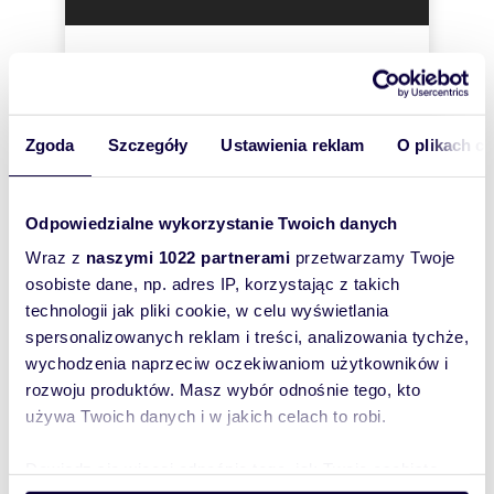
elektroenergetyczną, wodną i kanalizacyjną.
Odległość od centrum ok. 5 km, od autostrady
A1 ok. 8 km.
Zgodnie z zapisami miejscowego planu
zagospodarowania przestrzennego
zatwierdzonego Uchwałą Rady Miasta Knurów Nr
XXX/423/2004 z dnia 29.12.2004 r. obszar, na
Zgoda
Szczegóły
Ustawienia reklam
O plikach c
którym zlokalizowana jest nieruchomość
oznaczony jest jako P1.1U - teren usług
nieuciążliwych i usług publicznych.
Informacja telefoniczna w sprawie oferty jest
Odpowiedzialne wykorzystanie Twoich danych
udzielana w godz. 6.00 - 14.00 od poniedziałku
Wraz z
naszymi 1022 partnerami
przetwarzamy Twoje
do piątku.
osobiste dane, np. adres IP, korzystając z takich
technologii jak pliki cookie, w celu wyświetlania
spersonalizowanych reklam i treści, analizowania tychże,
wychodzenia naprzeciw oczekiwaniom użytkowników i
Numer oferty: 230-104/2025
Szukam najtańszego
rozwoju produktów. Masz wybór odnośnie tego, kto
kredytu
hipotecznego
używa Twoich danych i w jakich celach to robi.
(rozwiń)
Interesują mnie
Dowiedz się więcej odnośnie tego, jak Twoje osobiste
podobne oferty