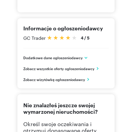
Informacje o ogłoszeniodawcy
GC Trader
4
/
5
Dodatkowe dane ogłoszeniodawcy
ul. Wasilkowskiego 1A lok. 10
Zobacz wszystkie oferty ogłoszeniodawcy
Warszawa
mazowieckie
PL
Zobacz wizytówkę ogłoszeniodawcy
607 11
Pokaż telefon
Nie znalazłeś jeszcze swojej
wymarzonej nieruchomości?
Określ swoje oczekiwania i
otrzymuj dopasowane oferty