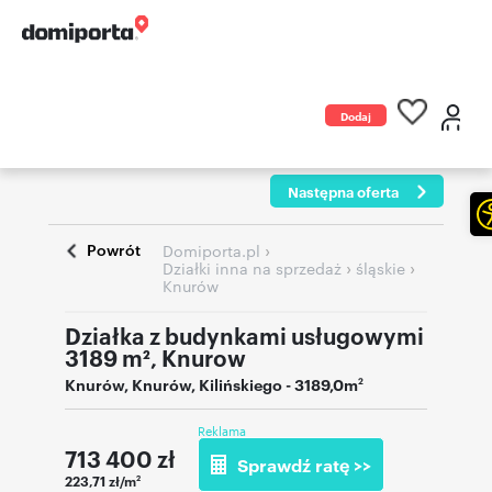
Dodaj
ogłoszenie
Następna oferta
Powrót
›
Domiporta.pl
›
›
Działki inna na sprzedaż
śląskie
Knurów
Działka z budynkami usługowymi
3189 m², Knurow
Knurów
,
Knurów
,
Kilińskiego
- 3189,0m
2
Reklama
713 400
zł
Sprawdź ratę >>
223,71 zł/m
2