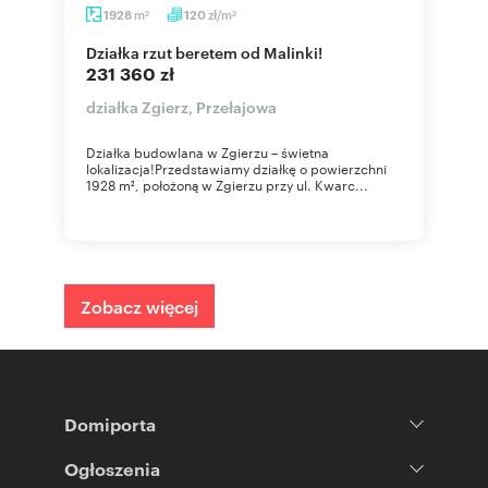
m
zł/m
1928
120
2
2
Działka rzut beretem od Malinki!
231 360 zł
działka Zgierz, Przełajowa
Działka budowlana w Zgierzu – świetna
lokalizacja!Przedstawiamy działkę o powierzchni
1928 m², położoną w Zgierzu przy ul. Kwarc...
Zobacz więcej
Domiporta
Ogłoszenia