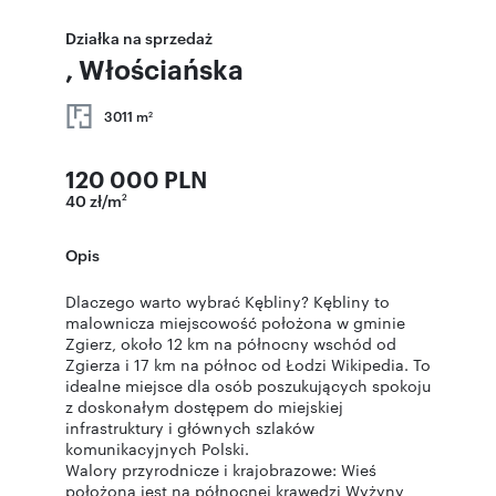
Działka na sprzedaż
, Włościańska
3011 m
2
120 000 PLN
40 zł/m
2
Opis
Dlaczego warto wybrać Kębliny? Kębliny to
malownicza miejscowość położona w gminie
Zgierz, około 12 km na północny wschód od
Zgierza i 17 km na północ od Łodzi Wikipedia. To
idealne miejsce dla osób poszukujących spokoju
z doskonałym dostępem do miejskiej
infrastruktury i głównych szlaków
komunikacyjnych Polski.
Walory przyrodnicze i krajobrazowe: Wieś
położona jest na północnej krawędzi Wyżyny