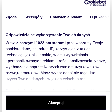
Rozwiń opis
Zgoda
Szczegóły
Ustawienia reklam
O plikach c
Działka:
na sprzedaż
Powierzchni
3 011 m
Odpowiedzialne wykorzystanie Twoich danych
2
a całkowita:
Wraz z
naszymi 1022 partnerami
przetwarzamy Twoje
Lokalizacja:
województwo:
łódzkie
powiat:
osobiste dane, np. adres IP, korzystając z takich
Zgierski
gmina:
Zgierz
miejscowość:
Kębliny
technologii jak pliki cookie, w celu wyświetlania
spersonalizowanych reklam i treści, analizowania tychże,
Podobne oferty w tej lokalizacji
wychodzenia naprzeciw oczekiwaniom użytkowników i
WYRÓŻNIONE
rozwoju produktów. Masz wybór odnośnie tego, kto
używa Twoich danych i w jakich celach to robi.
Dowiedz się więcej odnośnie tego, jak Twoje osobiste
dane są przetwarzane oraz ustaw własne preferencje w
sekcji szczegółów
. W Deklaracji plików cookie możesz
Akceptuj
zmienić lub wycofać swoją zgodę w dowolnej chwili.