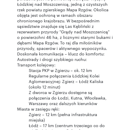
Łódzkiej nad Moszczenicą, jedną z czystszych
rzek powiatu zgierskiego Mapa Rzgów. Okolica
objęta jest ochroną w ramach obszaru
chronionego krajobrazu. W bezpośrednim
sąsiedztwie znajduje się Las Kębliński z
rezerwatem przyrody "Grądy nad Moszczenicą"
o powierzchni 46 ha, z licznymi starymi bukami i
dębami Mapa Rzgów. To raj dla miłośników
przyrody, spacerów i aktywnego wypoczynku.
Doskonała komunikacja – klucz do komfortu:
Autostrady i drogi szybkiego ruchu:
Transport kolejowy:
Stacja PKP w Zgierzu – ok. 12 km
Regularne połączenia Łódzkiej Kolei
Aglomeracyjnej: Zgierz – Łódź Kaliska
(około 12 minut)
Z dworca w Zgierzu dostępne są
połączenia do Łodzi, Kutna, Włocławka,
Warszawy oraz dalszych kierunków
Miasta w zasięgu ręki:
Zgierz – 12 km (pełna infrastruktura
miejska)
Łódź – 17 km (centrum trzeciego co do