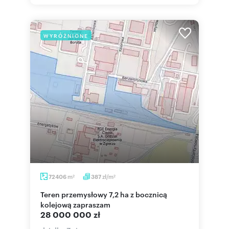
WYRÓŻNIONE
m
zł/m
72406
387
2
2
Teren przemysłowy 7,2 ha z bocznicą
kolejową zapraszam
28 000 000 zł