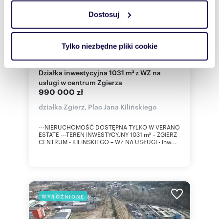
Dostosuj
Wykorzystujemy pliki cookie do spersonalizowania treści
i reklam, aby oferować funkcje społecznościowe i
analizować ruch w naszej witrynie. Informacje o tym, jak
Tylko niezbędne pliki cookie
korzystasz z naszej witryny, udostępniamy partnerom
m
zł/m
1031
960
2
2
społecznościowym, reklamowym i analitycznym.
Działka inwestycyjna 1031 m² z WZ na
Partnerzy mogą połączyć te informacje z innymi danymi
usługi w centrum Zgierza
otrzymanymi od Ciebie lub uzyskanymi podczas
990 000 zł
korzystania z ich usług.
działka Zgierz, Plac Jana Kilińskiego
---NIERUCHOMOŚĆ DOSTĘPNA TYLKO W VERANO
ESTATE ---TEREN INWESTYCYJNY 1031 m² – ZGIERZ
CENTRUM - KILIŃSKIEGO – WZ NA USŁUGI - inw...
WYRÓŻNIONE