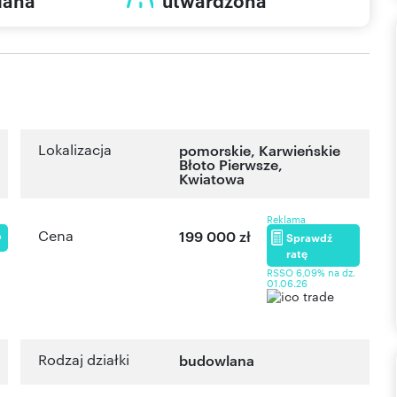
lana
utwardzona
Lokalizacja
pomorskie
,
Karwieńskie
Błoto Pierwsze
,
Kwiatowa
Reklama
Cena
199 000 zł
Sprawdź
P
ratę
RSSO 6,09% na dz.
01.06.26
Rodzaj działki
budowlana