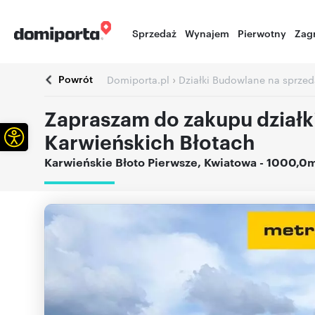
Sprzedaż
Wynajem
Pierwotny
Zag
Powrót
›
Domiporta.pl
Działki Budowlane na sprzed
Zapraszam do zakupu dział
Otwórz pasek narzędzi
Karwieńskich Błotach
Karwieńskie Błoto Pierwsze
,
Kwiatowa
- 1000,0