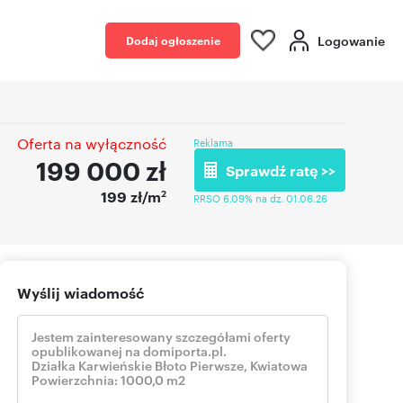
Logowanie
Dodaj ogłoszenie
Oferta na wyłączność
Reklama
199 000
zł
Sprawdź ratę >>
2
199 zł/m
RRSO 6,09% na dz. 01.06.26
Wyślij wiadomość