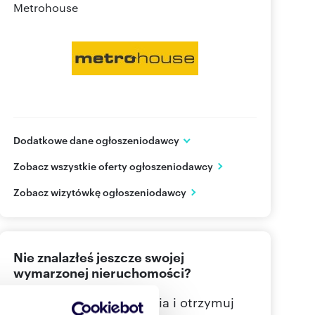
Metrohouse
Dodatkowe dane ogłoszeniodawcy
ul. Wołoska 22
Zobacz wszystkie oferty ogłoszeniodawcy
Warszawa
mazowieckie
PL
Zobacz wizytówkę ogłoszeniodawcy
22 626
Pokaż telefon
Nie znalazłeś jeszcze swojej
wymarzonej nieruchomości?
Określ swoje oczekiwania i otrzymuj