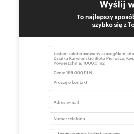
Wyślij 
To najlepszy sposób
szybko się z 
Szukam najtańszego kredytu hipotecznego