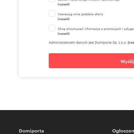
(rozwiń)
Interesują mnie podobne oferty
(rozwiń)
Chcę otrzymywać informacje o promocjach i usługa
(rozwiń)
Administratorem danych jest Domiporta Sp. z o.o.
(ro
Wyśli
Domiporta
Ogłoszen