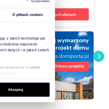
dopasowane oferty
Powiadom o nowych ofertach
O plikach cookies
Znajdź swój wymarzony
ąc z takich technologii jak
 wychodzenia naprzeciw
projekt domu
ch danych i w jakich celach
na domiporta.pl
Następn
Zobacz projekty
sne preferencje w
sekcji
j chwili.
ołecznościowe i analizować
Akceptuj
artnerom społecznościowym,
anymi od Ciebie lub