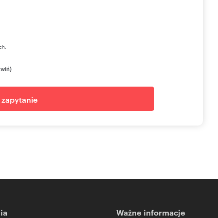
ch.
zwiń)
j zapytanie
ia
Ważne informacje