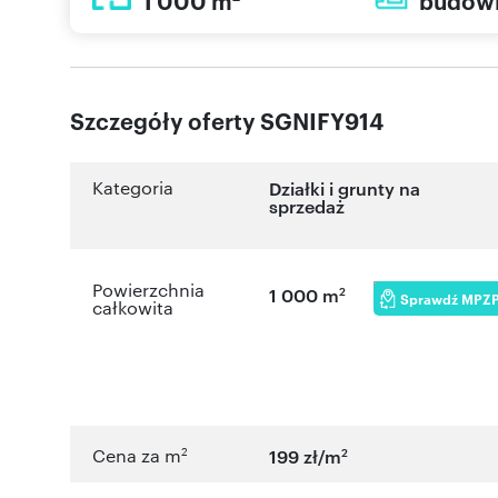
1 000 m
budow
Szczegóły oferty SGNIFY914
Kategoria
Działki i grunty na
sprzedaż
Powierzchnia
2
1 000 m
Sprawdź MPZ
całkowita
2
2
Cena za m
199 zł/m