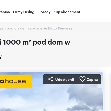
ranica
Firmy i usługi
Porady
Kup abonament
›
›
aż
pomorskie
Karwieńskie Błoto Pierwsze
ki 1000 m² pod dom w
2
m
Udostępnij
Zapisz