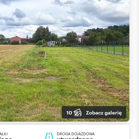
10
Zobacz galerię
AŁKI
DROGA DOJAZDOWA