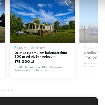
!!
ję on-line nieruchomości? Skontaktuj się z naszym Agentem i
staranność do rzetelnego prezentowania informacji o
ystkich danych przekazanych od osób trzecich. Niniejsza
 Cywilnego i ma charakter wyłącznie informacyjny.
m
zł/m
m
403
434
2720
2
2
2
Działka z domkiem holenderskim
działka na 
800 m od plaży - polecam
299 200 zł
175 000 zł
działka Karwień
Łąkowa
działka Karwieńskie Błoto Pierwsze,
Karwieńskie Błoto Pierwsze