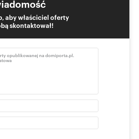
wiadomość
, aby właściciel oferty
Tobą skontaktował!