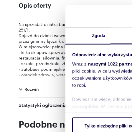
Opis oferty
Na sprzedaż działka budowalna położona w centrum Kamie
251/1.
Dojazd do działki wewnętrzną drogą gminną odchodzącą 
Zgoda
przez gminny łącznik dla ruchu pieszego.
W miejscowości pełna infrastruktura:
- kilka sklepów spożywczych, wielobranżowych, piekarnia, 
Odpowiedzialne wykorzysta
restauracja, siłownia, fitnes).
- szkoła, przedszkola, żłobek,
Wraz z
naszymi 1022 partn
- autobusy podmiejskie oraz przystanek szynobusu,
pliki cookie, w celu wyświet
- ośrodek zdrowia, weterynarz oraz apteka,
oczekiwaniom użytkowników i
- paczkomaty oraz placówka pocztowa.
to robi.
Dużym atutem Kamieńca jest dobre położenie względem W
Rozwiń
handlowo usługowa. W odległości około 300 metrów jes
połączenie z innymi dzielnicami miasta. Dodatkowo prz
Dowiedz się więcej odnośnie
w Dobrzykowicach. W okolicy również dużo terenów space
Statystyki ogłoszenia:
szczegółów
. W Deklaracji 
Delikatesy Centrum, apteka oraz szkoła i przedszkole.
Działka oznaczona w miejscowym planie zagospodarow
jednorodzinnej lub usługowej:
Podobne nieruchomości
Wykorzystujemy pliki cookie 
1) zabudowa mieszkaniowa jednorodzinna.
Tylko niezbędne pliki c
ruch w naszej witrynie. Inf
2) zabudowa usługowa, z wyłączeniem: