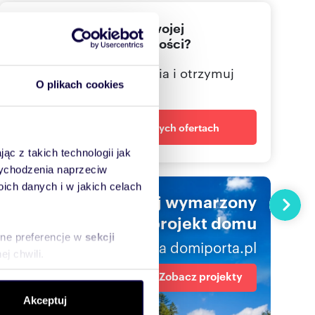
Nie znalazłeś jeszcze swojej
wymarzonej nieruchomości?
Określ swoje oczekiwania i otrzymuj
O plikach cookies
dopasowane oferty
Powiadom o nowych ofertach
ąc z takich technologii jak
 wychodzenia naprzeciw
ch danych i w jakich celach
Znajdź swój wymarzony
Następn
projekt domu
sne preferencje w
sekcji
na domiporta.pl
j chwili.
Zobacz projekty
ołecznościowe i analizować
Akceptuj
artnerom społecznościowym,