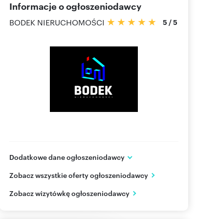
Informacje o ogłoszeniodawcy
BODEK NIERUCHOMOŚCI
5
/
5
Dodatkowe dane ogłoszeniodawcy
Letnia 38
Zobacz wszystkie oferty ogłoszeniodawcy
Dobrzykowice
dolnośląskie
PL
Zobacz wizytówkę ogłoszeniodawcy
694108
Pokaż telefon