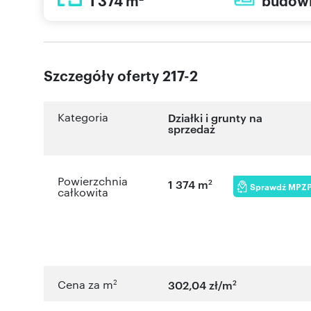
1 374 m
budow
Szczegóły oferty 217-2
Kategoria
Działki i grunty na
sprzedaż
Powierzchnia
2
1 374 m
Sprawdź MPZ
całkowita
2
2
Cena za m
302,04 zł/m