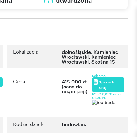
lana
utwardzona
Lokalizacja
dolnośląskie
,
Kamieniec
Wrocławski
,
Kamieniec
Wrocławski
,
Skośna 15
Reklama
Cena
415 000 zł
Sprawdź
P
(cena do
ratę
negocjacji)
RSSO 6,09% na dz.
01.06.26
Rodzaj działki
budowlana