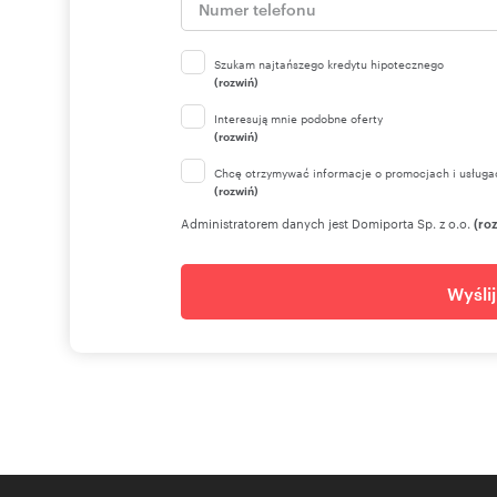
Szukam najtańszego kredytu hipotecznego
(rozwiń)
Interesują mnie podobne oferty
(rozwiń)
Chcę otrzymywać informacje o promocjach i usługa
(rozwiń)
Administratorem danych jest Domiporta Sp. z o.o.
(ro
Wyśli