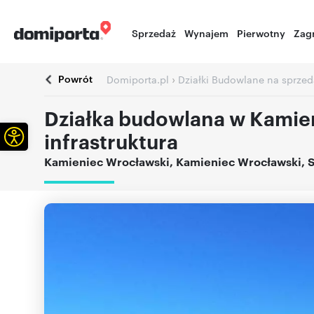
Sprzedaż
Wynajem
Pierwotny
Zag
Powrót
›
Domiporta.pl
Działki Budowlane na sprzed
Działka budowlana w Kamie
Otwórz pasek narzędzi
infrastruktura
Kamieniec Wrocławski
,
Kamieniec Wrocławski
,
S