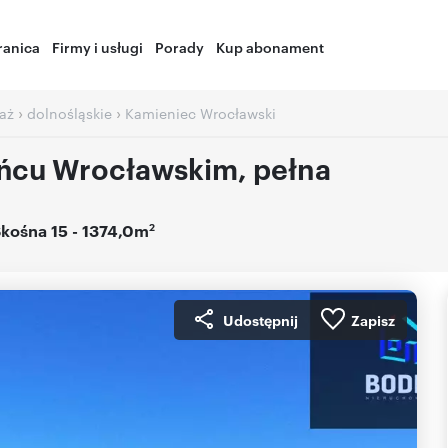
ranica
Firmy i usługi
Porady
Kup abonament
›
›
aż
dolnośląskie
Kamieniec Wrocławski
ńcu Wrocławskim, pełna
2
kośna 15
- 1374,0m
Udostępnij
Zapisz