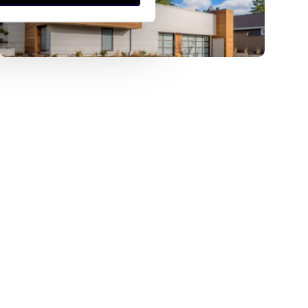
anymi od Ciebie lub
zł/m
m
zł/m
340
825
280
2
2
2
Działka budowlana 825 m²
ocławskim -
Kamieniec Wrocławski polecam
231 000 zł
ł
działka Kamieniec Wrocławski
iec Wrocławski