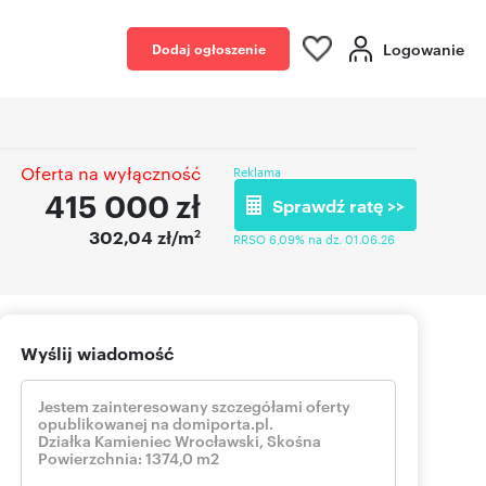
Logowanie
Dodaj ogłoszenie
Oferta na wyłączność
Reklama
415 000
zł
Sprawdź ratę >>
2
302,04 zł/m
RRSO 6,09% na dz. 01.06.26
Wyślij wiadomość