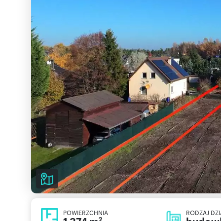
POWIERZCHNIA
RODZAJ DZI
2