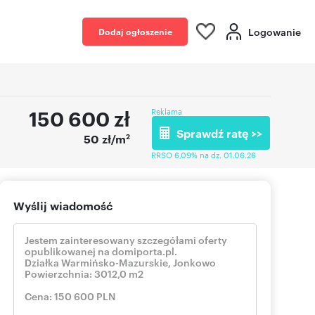
Logowanie
Dodaj ogłoszenie
150 600
zł
Reklama
Sprawdź ratę >>
2
50 zł/m
RRSO 6,09% na dz. 01.06.26
Wyślij wiadomość