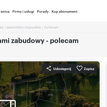
ranica
Firmy i usługi
Porady
Kup abonament
›
›
aż
warmińsko-mazurskie
Jonkowo
kami zabudowy - polecam
Udostępnij
Zapisz