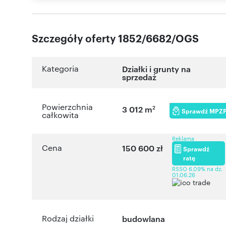
Szczegóły oferty 1852/6682/OGS
Kategoria
Działki i grunty na
sprzedaż
Powierzchnia
2
3 012 m
Sprawdź MPZ
całkowita
Reklama
Cena
150 600 zł
Sprawdź
ratę
RSSO 6,09% na dz.
01.06.26
Rodzaj działki
budowlana