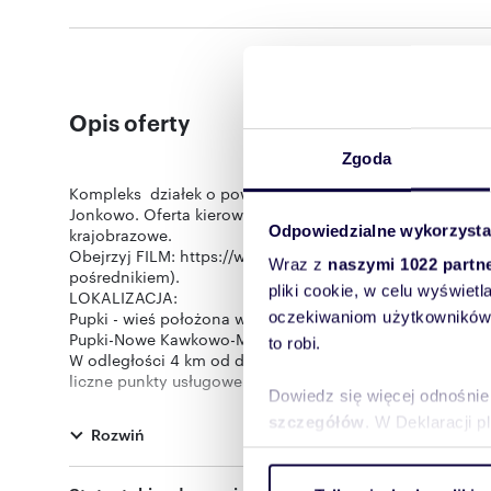
Opis oferty
Zgoda
Kompleks działek o powierzchni od 3012 m2 położonych
Jonkowo. Oferta kierowana do osób pragnących zamiesz
Odpowiedzialne wykorzysta
krajobrazowe.
Obejrzyj FILM: https://www.youtube.com/watch?v=Es2G0L2
Wraz z
naszymi 1022 partn
pośrednikiem).
pliki cookie, w celu wyświet
LOKALIZACJA:
Pupki - wieś położona w gminie Jonkowo, oddalona 10 k
oczekiwaniom użytkowników i
Pupki-Nowe Kawkowo-Mostkowo.
to robi.
W odległości 4 km od działek gminna wieś Jonkowo z pełną
liczne punkty usługowe.
Dowiedz się więcej odnośnie
Działki w otoczeniu rezerwatu przyrody Kamienna Góra o
W odległości 1 km jeziorko leśne.
szczegółów
. W Deklaracji 
Rozwiń
W sąsiedztwie gospodarstwa agroturystyczne, rozprosz
DZIAŁKI:
Wykorzystujemy pliki cookie 
Działki położone z bezpośrednim dojazdem z drogi asfa