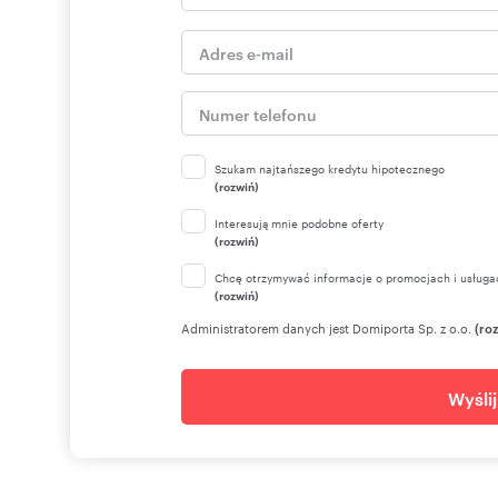
Nr licencji zawodowej: 18840
Szukam najtańszego kredytu hipotecznego
(rozwiń)
Interesują mnie podobne oferty
(rozwiń)
Chcę otrzymywać informacje o promocjach i usługa
(rozwiń)
Administratorem danych jest Domiporta Sp. z o.o.
(ro
Wyśli