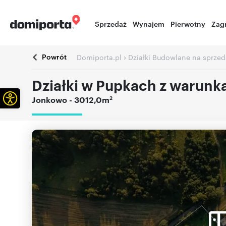
Sprzedaż
Wynajem
Pierwotny
Zag
Powrót
›
Domiporta.pl
Działki Budowlane na sprzed
Działki w Pupkach z warun
Otwórz pasek narzędzi
2
Jonkowo
- 3012,0m