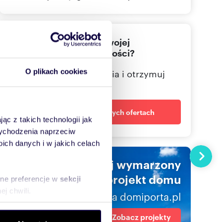
895195
Pokaż telefon
Nie znalazłeś jeszcze swojej
572378
Pokaż telefon
wymarzonej nieruchomości?
Określ swoje oczekiwania i otrzymuj
O plikach cookies
dopasowane oferty
Powiadom o nowych ofertach
ąc z takich technologii jak
 wychodzenia naprzeciw
ch danych i w jakich celach
Następn
Znajdź swój wymarzony
projekt domu
sne preferencje w
sekcji
j chwili.
na domiporta.pl
ołecznościowe i analizować
Zobacz projekty