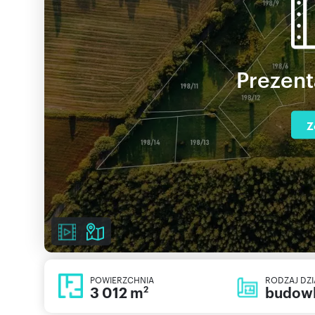
Prezent
Z
POWIERZCHNIA
RODZAJ DZI
3 012 m
budow
2