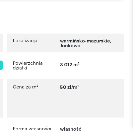
Lokalizacja
warmińsko-mazurskie
,
Jonkowo
Powierzchnia
2
3 012 m
P
działki
2
2
Cena za m
50 zł/m
Forma własności
własność