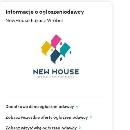
Informacje o ogłoszeniodawcy
NewHouse Łukasz Wróbel
Dodatkowe dane ogłoszeniodawcy
Warmińska 7/4
Zobacz wszystkie oferty ogłoszeniodawcy
Olsztyn
warmińsko-mazurskie
PL
Zobacz wizytówkę ogłoszeniodawcy