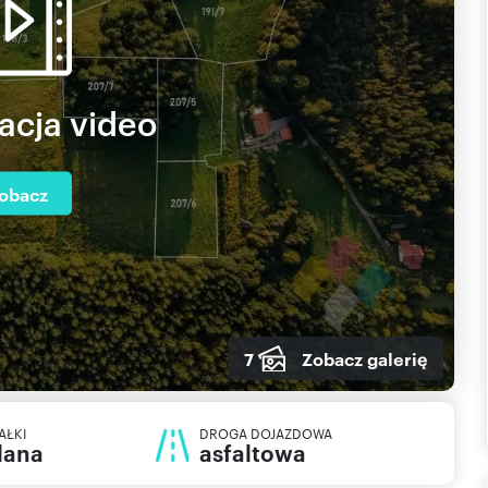
acja video
obacz
7
Zobacz galerię
AŁKI
DROGA DOJAZDOWA
lana
asfaltowa