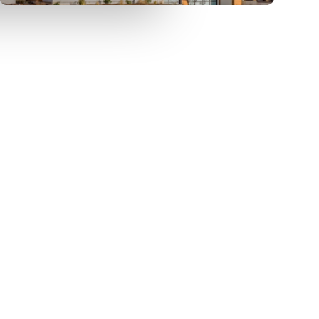
zł/m
m
zł/m
185
1373
197
2
2
2
Polecam działkę 1373 m² z
abudowy w Jastkowie
mediami w Jastkowie, idealną pod
zabudowę!
270 000 zł
w, Jastków
działka Jastków, Jastków, Snopków