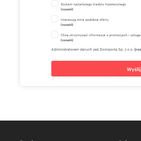
Szukam najtańszego kredytu hipotecznego
(rozwiń)
Interesują mnie podobne oferty
(rozwiń)
Chcę otrzymywać informacje o promocjach i usługa
(rozwiń)
Administratorem danych jest Domiporta Sp. z o.o.
(ro
Wyśli