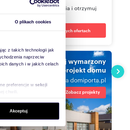
Określ swoje oczekiwania i otrzymuj
dopasowane oferty
O plikach cookies
Powiadom o nowych ofertach
ąc z takich technologii jak
 wychodzenia naprzeciw
Znajdź swój wymarzony
ch danych i w jakich celach
projekt domu
Następn
na domiporta.pl
sne preferencje w
sekcji
Zobacz projekty
j chwili.
ołecznościowe i analizować
Akceptuj
artnerom społecznościowym,
anymi od Ciebie lub