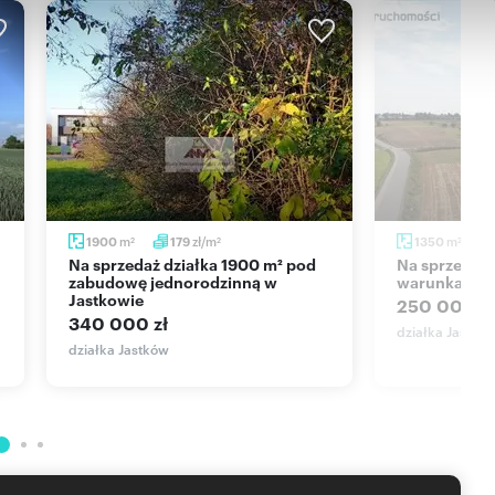
m
zł/m
m
1900
179
1350
2
2
2
Na sprzedaż działka 1900 m² pod
Na sprzedaż działka 1350 m² z
zabudowę jednorodzinną w
warunkami z
Jastkowie
250 000 zł
340 000 zł
działka Jastkó
działka Jastków