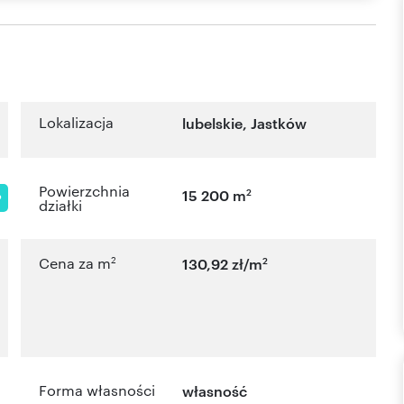
Lokalizacja
lubelskie
,
Jastków
Powierzchnia
2
15 200 m
P
działki
2
2
Cena za m
130,92 zł/m
Forma własności
własność