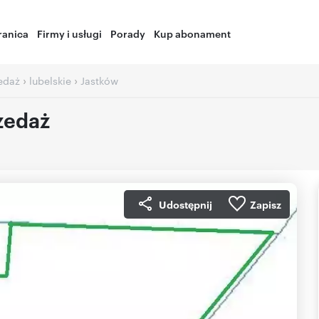
ranica
Firmy i usługi
Porady
Kup abonament
›
›
zedaż
lubelskie
Jastków
zedaż
Udostępnij
Zapisz