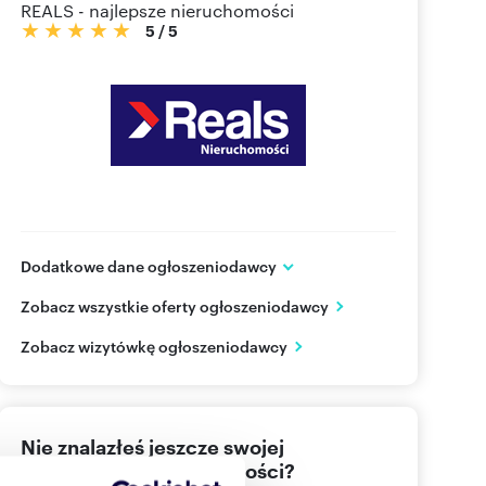
REALS - najlepsze nieruchomości
5
/
5
Dodatkowe dane ogłoszeniodawcy
Marszałkowska 85 lok 91
Zobacz wszystkie oferty ogłoszeniodawcy
Warszawa
mazowieckie
PL
Zobacz wizytówkę ogłoszeniodawcy
535 00
Pokaż telefon
Nie znalazłeś jeszcze swojej
wymarzonej nieruchomości?