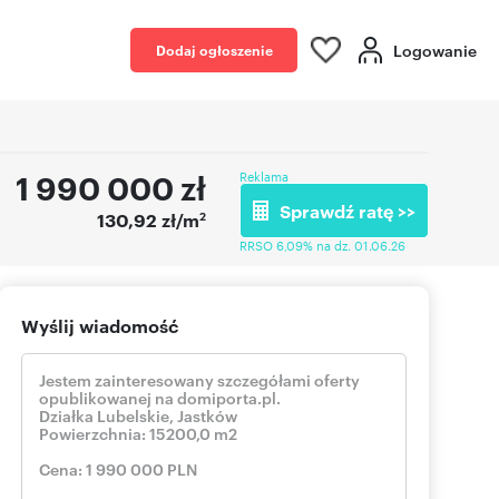
Logowanie
Dodaj ogłoszenie
1 990 000
zł
Reklama
Sprawdź ratę >>
2
130,92 zł/m
RRSO 6,09% na dz. 01.06.26
Wyślij wiadomość