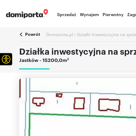
Sprzedaż
Wynajem
Pierwotny
Zag
Powrót
›
Domiporta.pl
Działki Inwestycyjne na spr
Działka inwestycyjna na spr
Otwórz pasek narzędzi
2
Jastków
- 15200,0m