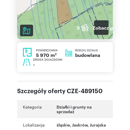
5
Zobacz galerię
POWIERZCHNIA
RODZAJ DZIAŁKI
2
budowlana
5 970 m
DROGA DOJAZDOWA
-
Szczegóły oferty CZE-489150
Kategoria
Działki i grunty na
sprzedaż
Lokalizacja
śląskie
,
Jaskrów
,
Jurajska