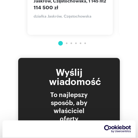
Jaskrów, Częstochowska, 1 145 m2
Działka budowlana 933 m² z
media
114 500 zł
160 
działka Jaskrów, Częstochowska
działk
Wyślij
wiadomość
To najlepszy
sposób, aby
właściciel
oferty
szybko się z
Tobą