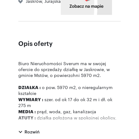
Jaskrów
,
Jurajska
Opis oferty
Biuro Nieruchomości Sverum ma w swojej
ofercie do sprzedaży działkę w Jaskrowie, w
gminie Mstów, o powierzchni 5970 m2.
DZIAŁKA :
o pow. 5970 m2, o nieregularnym
kształcie
WYMIARY :
szer. od ok 17 do ok 32 m i dł. ok
275 m
MEDIA :
prąd, woda, gaz, kanalizacja
ATUTY :
działka położona w spokojnej okolicy,
obok domy jednorodzinne
Rozwiń
Nieruchomość gruntowa niezabudowana jest