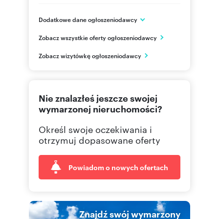
Dodatkowe dane ogłoszeniodawcy
Dąbrowskiego 6 lok. 3
Zobacz wszystkie oferty ogłoszeniodawcy
Częstochowa
śląskie
PL
Zobacz wizytówkę ogłoszeniodawcy
512380
Pokaż telefon
Nie znalazłeś jeszcze swojej
517882
Pokaż telefon
wymarzonej nieruchomości?
Określ swoje oczekiwania i
otrzymuj dopasowane oferty
Powiadom o nowych ofertach
Znajdź swój wymarzony