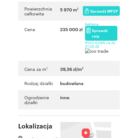
Powierzchnia
5 970 m
2
Sprawdź MPZP
całkowita
Reklama
Cena
235 000 zł
Sprawdź
ratę
RSSO 6,09% na dz.
01.06.26
Cena za m
39,36 zł/m
2
2
Rodzaj działki
budowlana
Ogrodzenie
inne
działki
Lokalizacja