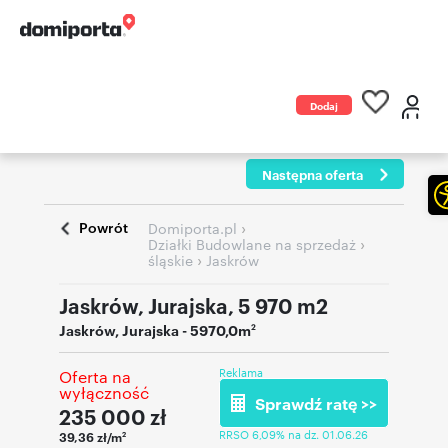
Dodaj
ogłoszenie
Następna oferta
Powrót
›
Domiporta.pl
›
Działki Budowlane na sprzedaż
›
śląskie
Jaskrów
Jaskrów, Jurajska, 5 970 m2
Jaskrów
,
Jurajska
- 5970,0m
2
Reklama
Oferta na
wyłączność
Sprawdź ratę >>
235 000
zł
RRSO 6,09% na dz. 01.06.26
39,36 zł/m
2