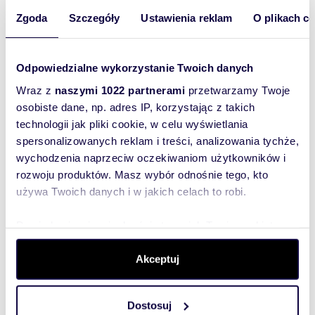
skontaktował!
Zgoda
Szczegóły
Ustawienia reklam
O plikach c
Odpowiedzialne wykorzystanie Twoich danych
Wraz z
naszymi 1022 partnerami
przetwarzamy Twoje
osobiste dane, np. adres IP, korzystając z takich
technologii jak pliki cookie, w celu wyświetlania
spersonalizowanych reklam i treści, analizowania tychże,
wychodzenia naprzeciw oczekiwaniom użytkowników i
rozwoju produktów. Masz wybór odnośnie tego, kto
używa Twoich danych i w jakich celach to robi.
Dowiedz się więcej odnośnie tego, jak Twoje osobiste
dane są przetwarzane oraz ustaw własne preferencje w
sekcji szczegółów
. W Deklaracji plików cookie możesz
Akceptuj
Szukam najtańszego
zmienić lub wycofać swoją zgodę w dowolnej chwili.
kredytu
hipotecznego
(rozwiń)
Dostosuj
Wykorzystujemy pliki cookie do spersonalizowania treści