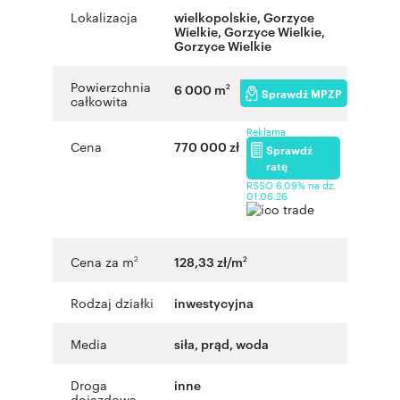
Lokalizacja
wielkopolskie
, Gorzyce
Wielkie
,
Gorzyce Wielkie
,
Gorzyce Wielkie
Powierzchnia
6 000 m
2
Sprawdź MPZP
całkowita
Reklama
Cena
770 000 zł
Sprawdź
ratę
RSSO 6,09% na dz.
01.06.26
Cena za m
128,33 zł/m
2
2
Rodzaj działki
inwestycyjna
Media
siła, prąd, woda
Droga
inne
dojazdowa