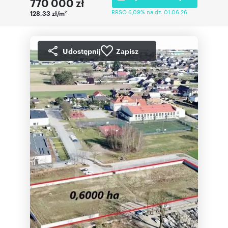
770 000
zł
RRSO 6,09% na dz. 01.06.26
128,33 zł/m
2
Udostępnij
Zapisz