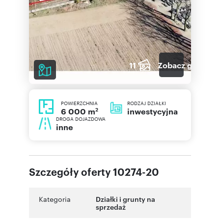
11
Zobacz galerię
POWIERZCHNIA
RODZAJ DZIAŁKI
2
inwestycyjna
6 000 m
DROGA DOJAZDOWA
inne
Szczegóły oferty 10274-20
Kategoria
Działki i grunty na
sprzedaż