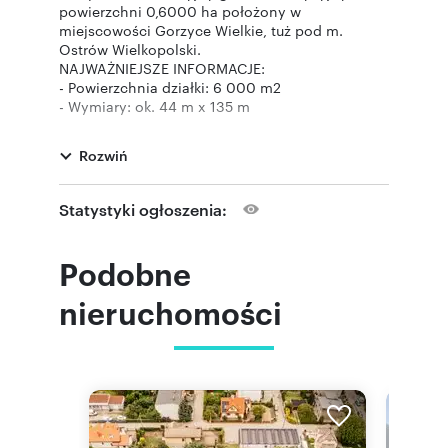
powierzchni 0,6000 ha położony w
miejscowości Gorzyce Wielkie, tuż pod m.
Ostrów Wielkopolski.
NAJWAŻNIEJSZE INFORMACJE:
- Powierzchnia działki: 6 000 m2
- Wymiary: ok. 44 m x 135 m
- Dojazd: bezpośrednio z drogi asfaltowej
- Teren: częściowo ogrodzony płotem z płyt
Rozwiń
betonowych
- Media w zasięgu: energia elektryczna,
wodociąg, kanalizacja deszczowa
Statystyki ogłoszenia:
- GOTOWY PROJEKT I POZWOLENIE NA
BUDOWĘ!
NAJWIĘKSZYM ATUTEM NIERUCHOMOŚCI JEST
Podobne
PRAWOMOCNE POZWOLENIE NA BUDOWĘ,
OBEJMUJĄCE:
nieruchomości
- budynek produkcyjny (hala stalowa -
nowoczesna konstrukcja),
- budynek socjalno-biurowy (murowany,
dwukondygnacyjny),
- wiatę magazynową.
- Łączna powierzchnia użytkowa obiektów: ok.
1455 m2
To oznacza, że możesz rozpocząć inwestycję