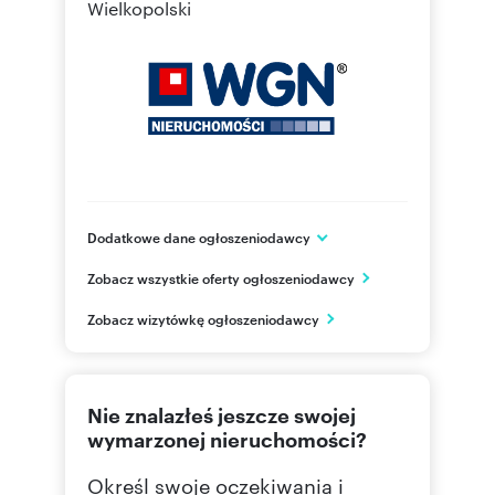
Wielkopolski
Dodatkowe dane ogłoszeniodawcy
ul. Wrocławska 25/7
Zobacz wszystkie oferty ogłoszeniodawcy
Ostrów Wielkopolski
wielkopolskie
PL
Zobacz wizytówkę ogłoszeniodawcy
62 738
Pokaż telefon
Nie znalazłeś jeszcze swojej
wymarzonej nieruchomości?
Określ swoje oczekiwania i