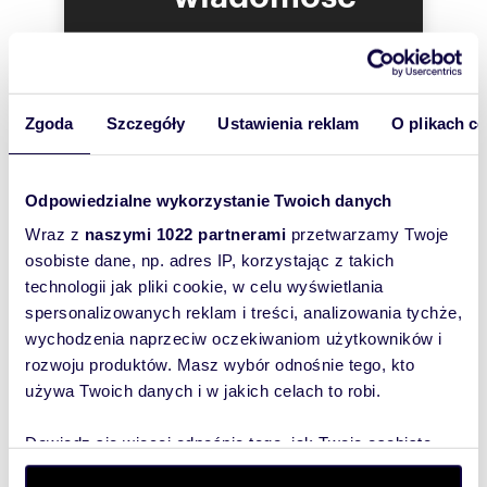
WGN u nas tylko sprawdzone oferty. Klientom
zainteresowanym zapewniamy pełną obsługę i
To najlepszy
pomoc w doborze oraz uzyskaniu
sposób, aby
najkorzystniejszego kredytu hipotecznego na
zakup , budowę bądź remont nieruchomości.
właściciel
Indywidualnie negocjujemy najlepsze warunki
oferty
Zgoda
Szczegóły
Ustawienia reklam
O plikach c
kredytowe. Nasze atuty to przede wszystkim
szybko się z
skuteczność i doświadczenie.
Oferta specjalna biura WGN
Tobą
Dzwoniąc pytaj o numer oferty 10274 biura 20 z
Odpowiedzialne wykorzystanie Twoich danych
skontaktował!
systemu inetonline.pl
Wraz z
naszymi 1022 partnerami
przetwarzamy Twoje
osobiste dane, np. adres IP, korzystając z takich
technologii jak pliki cookie, w celu wyświetlania
spersonalizowanych reklam i treści, analizowania tychże,
Numer oferty: 10274-20
Nr licencji zawodowej: 3784
wychodzenia naprzeciw oczekiwaniom użytkowników i
rozwoju produktów. Masz wybór odnośnie tego, kto
używa Twoich danych i w jakich celach to robi.
Dowiedz się więcej odnośnie tego, jak Twoje osobiste
dane są przetwarzane oraz ustaw własne preferencje w