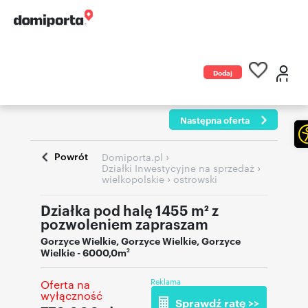
Dodaj
ogłoszenie
Następna oferta
Powrót
›
Domiporta.pl
›
Działki Inwestycyjne na sprzedaż
›
wielkopolskie
ostrowski
Działka pod halę 1455 m² z
pozwoleniem zapraszam
Gorzyce Wielkie
,
Gorzyce Wielkie
,
Gorzyce
Wielkie
- 6000,0m
2
Reklama
Oferta na
wyłączność
Sprawdź ratę >>