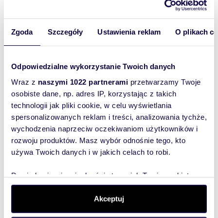
oferty
szybko się z
Zgoda
Szczegóły
Ustawienia reklam
O plikach c
Tobą
skontaktował!
Odpowiedzialne wykorzystanie Twoich danych
Wraz z
naszymi 1022 partnerami
przetwarzamy Twoje
osobiste dane, np. adres IP, korzystając z takich
technologii jak pliki cookie, w celu wyświetlania
spersonalizowanych reklam i treści, analizowania tychże,
wychodzenia naprzeciw oczekiwaniom użytkowników i
rozwoju produktów. Masz wybór odnośnie tego, kto
używa Twoich danych i w jakich celach to robi.
Dowiedz się więcej odnośnie tego, jak Twoje osobiste
dane są przetwarzane oraz ustaw własne preferencje w
sekcji szczegółów
. W Deklaracji plików cookie możesz
Akceptuj
zmienić lub wycofać swoją zgodę w dowolnej chwili.