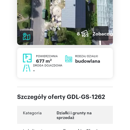
8
Zobacz galerię
POWIERZCHNIA
RODZAJ DZIAŁKI
2
budowlana
677 m
DROGA DOJAZDOWA
-
Szczegóły oferty GDL-GS-1262
Kategoria
Działki i grunty na
sprzedaż