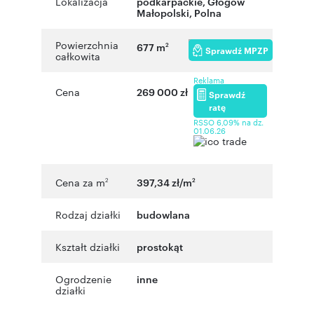
Lokalizacja
podkarpackie
,
Głogów
Małopolski
,
Polna
Powierzchnia
677 m
2
Sprawdź MPZP
całkowita
Reklama
Cena
269 000 zł
Sprawdź
ratę
RSSO 6,09% na dz.
01.06.26
Cena za m
397,34 zł/m
2
2
Rodzaj działki
budowlana
Kształt działki
prostokąt
Ogrodzenie
inne
działki