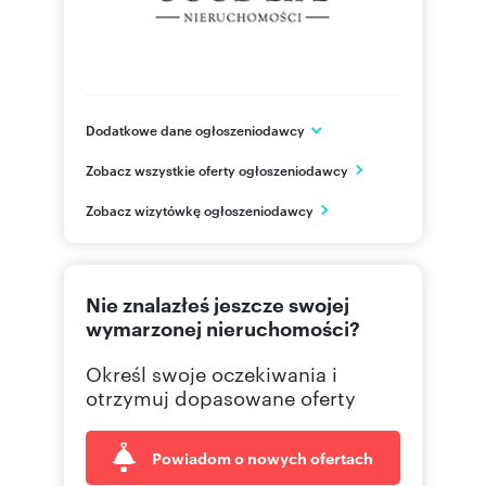
Dodatkowe dane ogłoszeniodawcy
al. Armii Krajowej 21
Zobacz wszystkie oferty ogłoszeniodawcy
Rzeszów
podkarpackie
PL
Zobacz wizytówkę ogłoszeniodawcy
790702
Pokaż telefon
Nie znalazłeś jeszcze swojej
wymarzonej nieruchomości?
Określ swoje oczekiwania i
otrzymuj dopasowane oferty
Powiadom o nowych ofertach