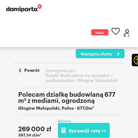
Dodaj
ogłoszenie
Następna oferta
Powrót
›
Domiporta.pl
›
Działki Budowlane na sprzedaż
›
podkarpackie
Głogów Małopolski
Polecam działkę budowlaną 677
m² z mediami, ogrodzoną
Głogów Małopolski
,
Polna
- 677,0m
2
Reklama
269 000
zł
Sprawdź ratę >>
397,34 zł/m
2