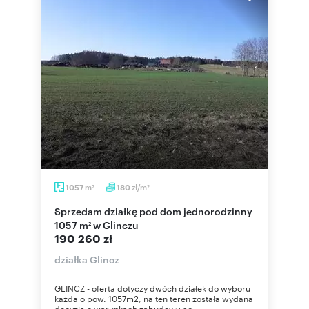
m
zł/m
1057
180
2
2
Sprzedam działkę pod dom jednorodzinny
1057 m² w Glinczu
190 260 zł
działka Glincz
GLINCZ - oferta dotyczy dwóch działek do wyboru
każda o pow. 1057m2, na ten teren została wydana
decyzja o warunkach zabudowy po...