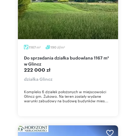
m
zł/m
1167
190
2
2
Do sprzedania działka budowlana 1167 m²
w Glincz
222 000 zł
działka Glincz
Kompleks 6 działek położonych w miejscowości
Glincz gm. Żukowo. Na teren zostały wydane
warunki zabudowy na budowę budynków mies...