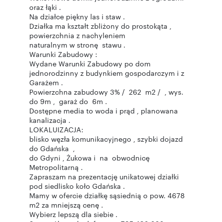
oraz łąki .
Na działce piękny las i staw .
Działka ma kształt zbliżony do prostokąta ,
powierzchnia z nachyleniem
naturalnym w stronę stawu .
Warunki Zabudowy :
Wydane Warunki Zabudowy po dom
jednorodzinny z budynkiem gospodarczym i z
Garażem .
Powierzchna zabudowy 3% / 262 m2 / , wys.
do 9m , garaż do 6m .
Dostępne media to woda i prąd , planowana
kanalizacja .
LOKALUIZACJA:
blisko węzła komunikacyjnego , szybki dojazd
do Gdańska ,
do Gdyni , Żukowa i na obwodnicę
Metropolitarną .
Zapraszam na prezentację unikatowej działki
pod siedlisko koło Gdańska .
Mamy w ofercie działkę sąsiednią o pow. 4678
m2 za mniejszą cenę .
Wybierz lepszą dla siebie .