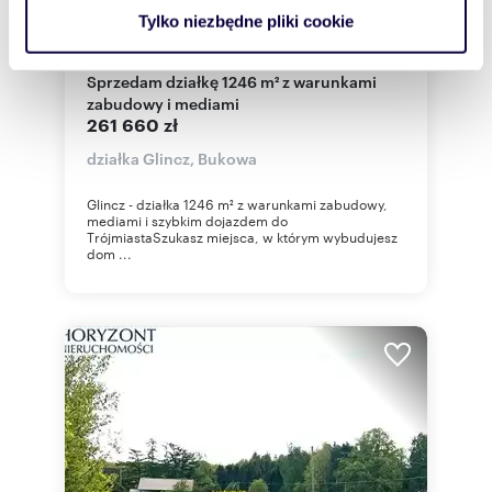
analizować ruch w naszej witrynie. Informacje o tym, jak
Tylko niezbędne pliki cookie
korzystasz z naszej witryny, udostępniamy partnerom
m
zł/m
1246
210
2
2
społecznościowym, reklamowym i analitycznym.
Sprzedam działkę 1246 m² z warunkami
Partnerzy mogą połączyć te informacje z innymi danymi
zabudowy i mediami
otrzymanymi od Ciebie lub uzyskanymi podczas
261 660 zł
korzystania z ich usług.
działka Glincz, Bukowa
Glincz - działka 1246 m² z warunkami zabudowy,
mediami i szybkim dojazdem do
TrójmiastaSzukasz miejsca, w którym wybudujesz
dom ...