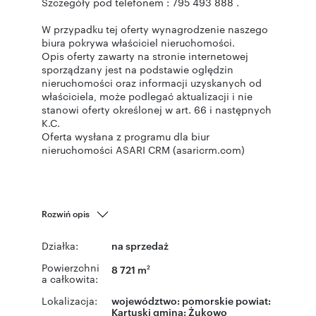
Szczegóły pod telefonem : 795 493 888 .
W przypadku tej oferty wynagrodzenie naszego
biura pokrywa właściciel nieruchomości.
Opis oferty zawarty na stronie internetowej
sporządzany jest na podstawie oględzin
nieruchomości oraz informacji uzyskanych od
właściciela, może podlegać aktualizacji i nie
stanowi oferty określonej w art. 66 i następnych
K.C.
Oferta wysłana z programu dla biur
nieruchomości ASARI CRM (asaricrm.com)
Rozwiń opis
Działka:
na sprzedaż
Powierzchni
8 721 m
2
a całkowita:
Lokalizacja:
województwo:
pomorskie
powiat:
Kartuski
gmina:
Żukowo