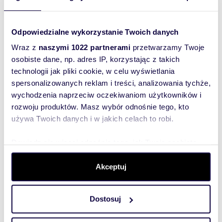
działka Glincz, Sosnowa
Odpowiedzialne wykorzystanie Twoich danych
Miejsce w doskonałej lokalizacji z szybkim
dojazdem do Trójmiasta na twój dom marzeń! 🏡
Wraz z
naszymi 1022 partnerami
przetwarzamy Twoje
Działka nr 41/9 okręg 0012 Glincz, ul. ...
osobiste dane, np. adres IP, korzystając z takich
technologii jak pliki cookie, w celu wyświetlania
spersonalizowanych reklam i treści, analizowania tychże,
wychodzenia naprzeciw oczekiwaniom użytkowników i
rozwoju produktów. Masz wybór odnośnie tego, kto
używa Twoich danych i w jakich celach to robi.
Dowiedz się więcej odnośnie tego, jak Twoje osobiste
dane są przetwarzane oraz ustaw własne preferencje w
sekcji szczegółów
. W Deklaracji plików cookie możesz
Akceptuj
zmienić lub wycofać swoją zgodę w dowolnej chwili.
Dostosuj
Wykorzystujemy pliki cookie do spersonalizowania treści
i reklam, aby oferować funkcje społecznościowe i