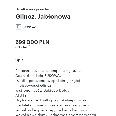
Działka na sprzedaż
Glincz, Jabłonowa
8721 m
2
699 000 PLN
80 zł/m
2
Opis
Polecam dużą zalesioną działkę tuż za
Gdańskiem koło ŻUKOWA.
Działka położona w spokojnej części
miejscowości Glincz ,
w stronę lasów Babiego Dołu .
ATUTY:
Usytuowanie działki przy lokalnej drodze ,
niedaleko nowego węzła komunikacyjnego ,
jednak w bezpiecznej , cichej odległości.
Wokół nowe domki jednorodzinne z ogrodami