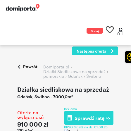
Dodaj
ogłoszenie
Następna oferta
Powrót
›
Domiporta.pl
›
Działki Siedliskowe na sprzedaż
›
›
pomorskie
Gdańsk
Świbno
Działka siedliskowa na sprzedaż
Gdańsk
,
Świbno
- 7000,0m
2
Reklama
Oferta na
wyłączność
Sprawdź ratę >>
910 000
zł
RRSO 6,09% na dz. 01.06.26
130 zł/m
2