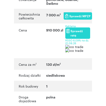
Świbno
Powierzchnia
7 000 m
2
Sprawdź MPZP
całkowita
Reklama
Cena
910 000 zł
Sprawdź
ratę
RSSO 6,09% na dz.
01.06.26
Cena za m
130 zł/m
2
2
Rodzaj działki
siedliskowa
Rok budowy
1
Droga
polna
dojazdowa