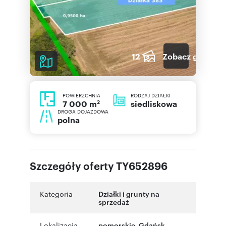
12
Zobacz galerię
POWIERZCHNIA
RODZAJ DZIAŁKI
2
siedliskowa
7 000 m
DROGA DOJAZDOWA
polna
Szczegóły oferty TY652896
Kategoria
Działki i grunty na
sprzedaż
Lokalizacja
pomorskie
,
Gdańsk
,