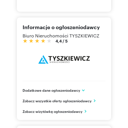
Informacje o ogłoszeniodawcy
Biuro Nieruchomości TYSZKIEWICZ
4,4
/
5
Dodatkowe dane ogłoszeniodawcy
Al. Grunwaldzka 469
Zobacz wszystkie oferty ogłoszeniodawcy
Gdańsk
pomorskie
PL
Zobacz wizytówkę ogłoszeniodawcy
58 558
Pokaż telefon