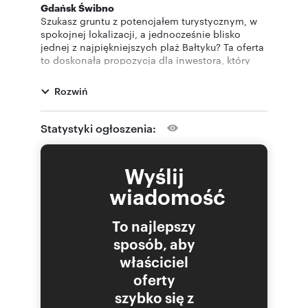
Gdańsk Świbno
Szukasz gruntu z potencjałem turystycznym, w
spokojnej lokalizacji, a jednocześnie blisko
jednej z najpiękniejszych plaż Bałtyku? Ta oferta
to doskonała propozycja dla inwestora, który
chce połączyć naturę, rozwój i świetną
komunikację.
Rozwiń
Oferta obejmuje trzy działki o łącznej
powierzchni 2,4600 ha: ( cena za metr kw 130 zł
Statystyki ogłoszenia:
)
Wyślij
wiadomość
działka nr 386 - 0,7000 ha (dł. ok. 170 m,
szer. ok. 40 m), ( oferowana działka )
To najlepszy
działka nr 384 - 0,8100 ha (dł. ok. 170 m,
sposób, aby
szer. ok. 45 m),
właściciel
działka nr 383 - 0,9500 ha (dł. ok. 170 m,
oferty
szer. ok. 45 m).
szybko się z