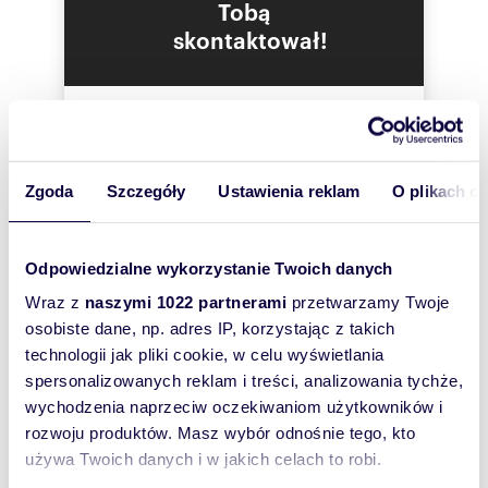
Tobą
Parametry i przeznaczenie:
skontaktował!
teren płaski, równy, łatwy do
zagospodarowania,
dojazd drogą polną,
Zgoda
Szczegóły
Ustawienia reklam
O plikach c
media w drodze dojazdowej, w odległości
ok. 250 m,
przeznaczenie w MPZP: 196-11 Rolnictwo -
Odpowiedzialne wykorzystanie Twoich danych
tereny rolnicze i osadnicze, z możliwością
lokalizacji siedlisk w sąsiedztwie
Wraz z
naszymi 1022 partnerami
przetwarzamy Twoje
istniejącej zabudowy,
osobiste dane, np. adres IP, korzystając z takich
technologii jak pliki cookie, w celu wyświetlania
dopuszczalna zabudowa: budynki do 10 m
wysokości, niepodpiwniczone, w formie
spersonalizowanych reklam i treści, analizowania tychże,
nawiązującej do tradycyjnej architektury
wychodzenia naprzeciw oczekiwaniom użytkowników i
lokalnej.
rozwoju produktów. Masz wybór odnośnie tego, kto
Szukam najtańszego
kredytu
używa Twoich danych i w jakich celach to robi.
hipotecznego
Atuty nieruchomości:
(rozwiń)