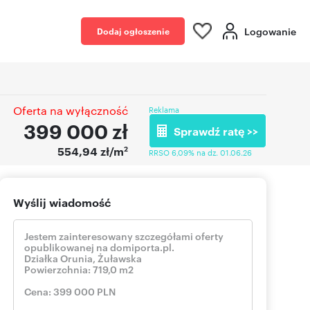
Logowanie
Dodaj ogłoszenie
Oferta na wyłączność
Reklama
399 000
zł
Sprawdź ratę >>
2
554,94 zł/m
RRSO 6,09% na dz. 01.06.26
Wyślij wiadomość