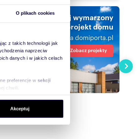
O plikach cookies
Znajdź swój wymarzony
projekt domu
na domiporta.pl
ąc z takich technologii jak
Zobacz projekty
 wychodzenia naprzeciw
ch danych i w jakich celach
Następn
sne preferencje w
sekcji
j chwili.
ołecznościowe i analizować
Akceptuj
artnerom społecznościowym,
anymi od Ciebie lub