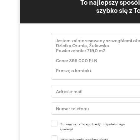
To najlepszy sposób
szybko się z 
Szukam najtańszego kredytu hipotecznego
(rozwiń)
Interesują mnie podobne oferty