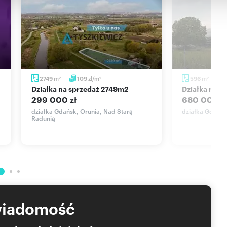
hcesz negocjować cenę?
m
zł/m
m
2749
109
596
2
2
2
działka na sprzedaż 2749m2
działka na 
299 000 zł
680 000 z
działka Gdańsk, Orunia, Nad Starą
działka Gdańsk
Radunią
wiadomość