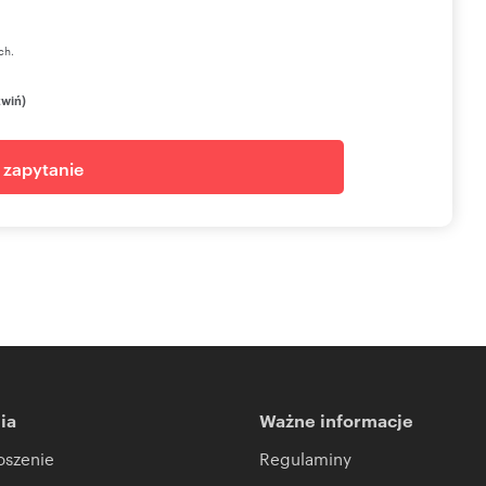
ch.
zwiń)
j zapytanie
ia
Ważne informacje
oszenie
Regulaminy