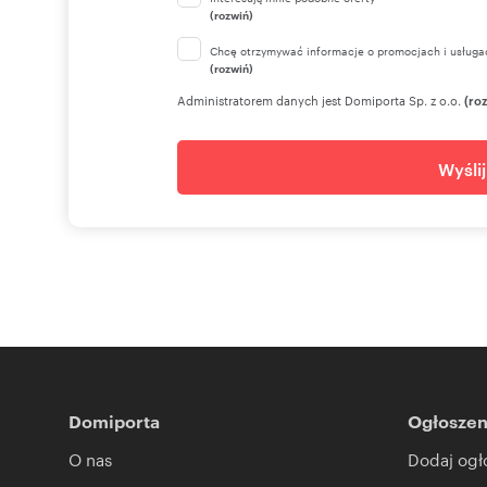
(rozwiń)
Chcę otrzymywać informacje o promocjach i usługa
(rozwiń)
Administratorem danych jest Domiporta Sp. z o.o.
(ro
Wyśli
Domiporta
Ogłoszen
O nas
Dodaj ogł