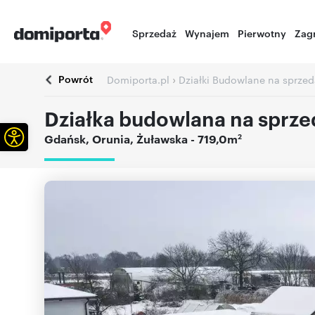
Sprzedaż
Wynajem
Pierwotny
Zag
Powrót
›
Domiporta.pl
Działki Budowlane na sprzed
Działka budowlana na sprze
Otwórz pasek narzędzi
2
Gdańsk
,
Orunia
,
Żuławska
- 719,0m