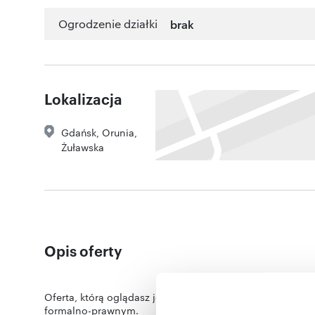
Ogrodzenie działki
brak
Lokalizacja
Gdańsk
,
Orunia
,
Żuławska
Opis oferty
Oferta, którą oglądasz jest dostępna
TYLKO W NASZYM 
formalno-prawnym.