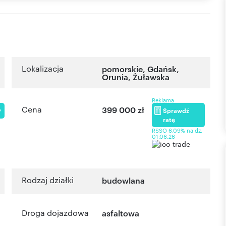
Lokalizacja
pomorskie
,
Gdańsk
,
Orunia
,
Żuławska
Reklama
Cena
399 000 zł
Sprawdź
P
ratę
RSSO 6,09% na dz.
01.06.26
Rodzaj działki
budowlana
Droga dojazdowa
asfaltowa