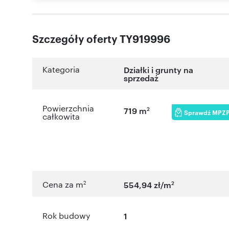
Szczegóły oferty TY919996
Kategoria
Działki i grunty na
sprzedaż
Powierzchnia
2
719 m
Sprawdź MPZ
całkowita
2
2
Cena za m
554,94 zł/m
Rok budowy
1