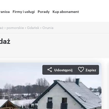
ranica
Firmy i usługi
Porady
Kup abonament
›
›
›
aż
pomorskie
Gdańsk
Orunia
daż
Udostępnij
Zapisz