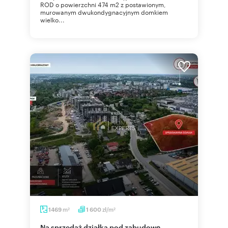
ROD o powierzchni 474 m2 z postawionym,
murowanym dwukondygnacyjnym domkiem
wielko...
m
zł/m
1469
1 600
2
2
Na sprzedaż działka pod zabudowę