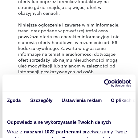
oferty lub poprzez formularz kontaktowy na
stronie gdzie znajduje się więcej ofert w
okazyjnych cenach.
_
Niniejsze ogłoszenie i zawarte w nim informacje,
treści oraz podane w powyższej treści ceny
powyższa oferta ma charakter informacyjny i nie
stanowią oferty handlowej w rozumieniu art. 66
kodeksu cywilnego. Zawarte w ogłoszeniu
informacje na temat nieruchomości dotyczące
ofert sprzedaży lub najmu nieruchomości mogą
uleć modyfikacji lub zmianom w zależności od
informacji przekazywanych od osób
posiadających prawo do nieruchomości. Biuro
AGhouse Nieruchomości dba, aby oferty były
aktualizowane na bieżąco. Nasi doradcy
dokładają wszelkich starań, aby oferta
Zgoda
Szczegóły
Ustawienia reklam
O plikach c
nieruchomości zamieszczona przez nasze biuro
odpowiadała stanowi faktycznemu
nieruchomości.
Odpowiedzialne wykorzystanie Twoich danych
-----------------
Wraz z
naszymi 1022 partnerami
przetwarzamy Twoje