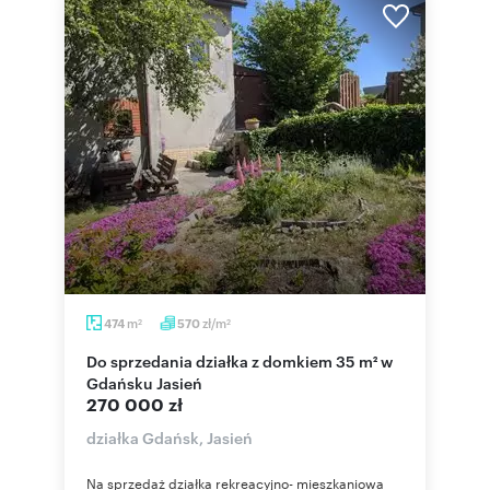
m
zł/m
474
570
2
2
Do sprzedania działka z domkiem 35 m² w
Gdańsku Jasień
270 000 zł
działka Gdańsk, Jasień
Na sprzedaż działka rekreacyjno- mieszkaniowa