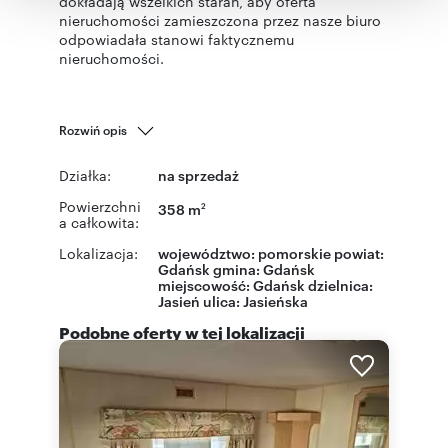
dokładają wszelkich starań, aby oferta
korzystania z ich usług.
nieruchomości zamieszczona przez nasze biuro
odpowiadała stanowi faktycznemu
nieruchomości.
Rozwiń opis
Działka:
na sprzedaż
Powierzchni
358 m
2
a całkowita:
Lokalizacja:
województwo:
pomorskie
powiat:
Gdańsk
gmina:
Gdańsk
miejscowość:
Gdańsk
dzielnica:
Jasień
ulica:
Jasieńska
Podobne oferty w tej lokalizacji