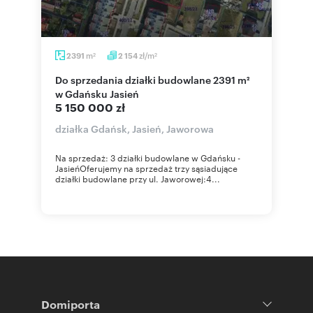
m
zł/m
2391
2 154
2
2
Do sprzedania działki budowlane 2391 m²
w Gdańsku Jasień
5 150 000 zł
działka Gdańsk, Jasień, Jaworowa
Na sprzedaż: 3 działki budowlane w Gdańsku -
JasieńOferujemy na sprzedaż trzy sąsiadujące
działki budowlane przy ul. Jaworowej:4...
Domiporta