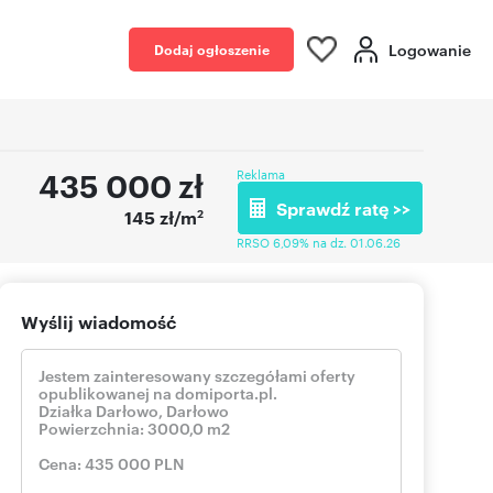
Logowanie
Dodaj ogłoszenie
435 000
zł
Reklama
Sprawdź ratę >>
2
145 zł/m
RRSO 6,09% na dz. 01.06.26
Wyślij wiadomość