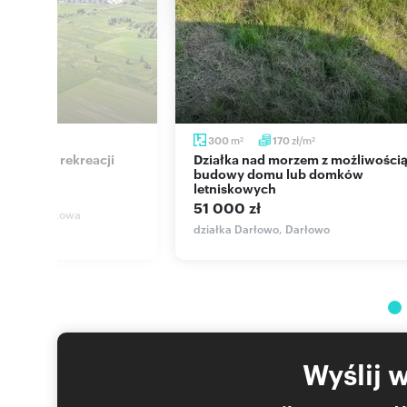
zł/m
m
zł/m
272
300
170
2
2
2
Działka nad morzem z możliwością
, 1285 m²
budowy domu lub domków
letniskowych
ł
51 000 zł
wo, Poziomkowa
działka Darłowo, Darłowo
Wyślij 