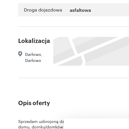
Droga dojazdowa
asfaltowa
Lokalizacja
Darłowo
,
Darłowo
Opis oferty
Sprzedam uzbrojoną działkę nad morzem budowlaną w m
domu, domku/domków letniskowych, pensjonatu, budyn