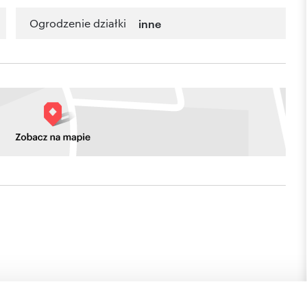
Ogrodzenie działki
inne
iejscowości Darłowo, z możliwością wybudowania np.:
ku apartamentowego, budynku gospodarczego.