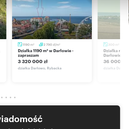
m
zł/m
m
1190
2 790
300
2
2
2
Działka 1190 m² w Darłowie -
Działka rolna nad morzem w
zapraszam
Darłowie – 3
3 320 000 zł
36 000 zł
działka Darłowo, Rybacka
działka Darłow
wiadomość