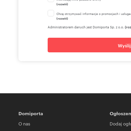
(rozwiń)
Chcę otrzymywać informacje o promocjach i usługa
(rozwiń)
Administratorem danych jest Domiporta Sp. z o.o.
(ro
Wyśli
Domiporta
Ogłoszen
O nas
Dodaj ogł