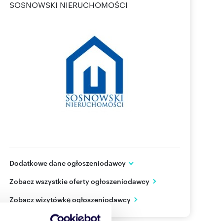
SOSNOWSKI NIERUCHOMOŚCI
Dodatkowe dane ogłoszeniodawcy
ul. Grunwaldzka 107
Zobacz wszystkie oferty ogłoszeniodawcy
Poznań
wielkopolskie
PL
Zobacz wizytówkę ogłoszeniodawcy
Pokaż telefon