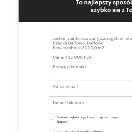
To najlepszy sposób
szybko się z 
Szukam najtańszego kredytu hipotecznego
(rozwiń)
Interesują mnie podobne oferty