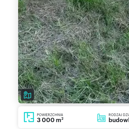
POWIERZCHNIA
RODZAJ DZI
3 000 m
budow
2