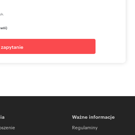
ch.
zwiń)
j zapytanie
ia
Ważne informacje
oszenie
Regulaminy