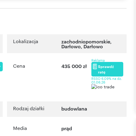
Lokalizacja
zachodniopomorskie
,
Darłowo
,
Darłowo
Reklama
Cena
435 000 zł
Sprawdź
P
ratę
RSSO 6,09% na dz.
01.06.26
Rodzaj działki
budowlana
Media
prąd