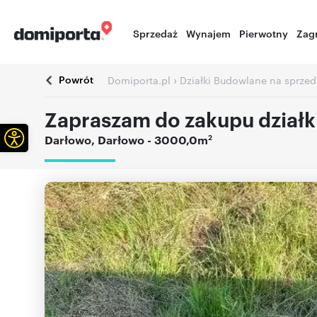
Sprzedaż
Wynajem
Pierwotny
Zag
Powrót
›
Domiporta.pl
Działki Budowlane na sprzed
Zapraszam do zakupu dział
Otwórz pasek narzędzi
2
Darłowo
,
Darłowo
- 3000,0m