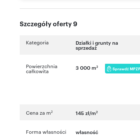
Szczegóły oferty 9
Kategoria
Działki i grunty na
sprzedaż
Powierzchnia
2
3 000 m
Sprawdź MPZ
całkowita
2
2
Cena za m
145 zł/m
Forma własności
własność