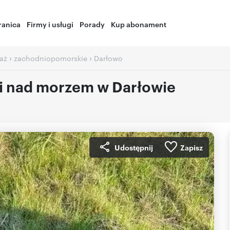
ranica
Firmy i usługi
Porady
Kup abonament
›
›
aż
zachodniopomorskie
Darłowo
ki nad morzem w Darłowie
Udostępnij
Zapisz