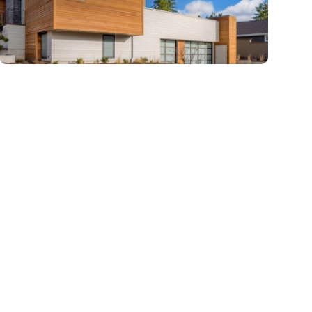
zł/m
m
zł/m
120
500
158
2
2
2
Działka nad morzem z możliwością
00 m², raty
budowy domu lub domków
letniskowych
79 000 zł
o, Darłowo
działka Darłowo, Darłowo