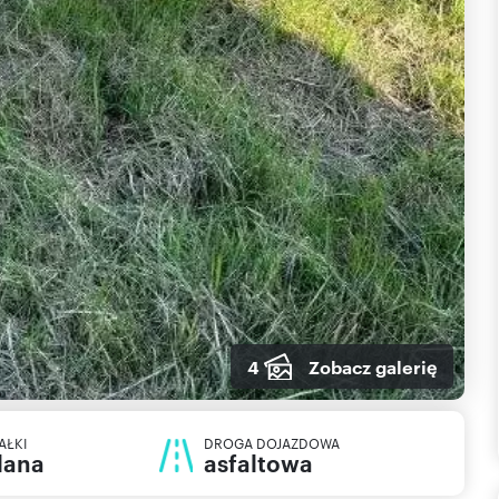
4
Zobacz galerię
AŁKI
DROGA DOJAZDOWA
lana
asfaltowa