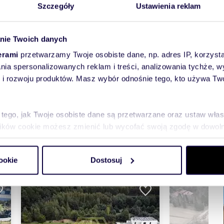
Szczegóły
Ustawienia reklam
nie Twoich danych
erami
przetwarzamy Twoje osobiste dane, np. adres IP, korzystaj
pokaż telefon
lania spersonalizowanych reklam i treści, analizowania tychże,
 rozwoju produktów. Masz wybór odnośnie tego, kto używa Twoi
 tego, jak Twoje osobiste dane są przetwarzane oraz ustaw wła
plików cookie możesz zmienić lub wycofać swoją zgodę w dowolne
do spersonalizowania treści i reklam, aby oferować funkcje sp
ookie
Dostosuj
ormacje o tym, jak korzystasz z naszej witryny, udostępniamy p
Partnerzy mogą połączyć te informacje z innymi danymi otrzym
nia z ich usług.