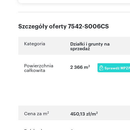
Szczegóły oferty 7542-S006CS
Kategoria
Działki i grunty na
sprzedaż
Powierzchnia
2
2 366 m
Sprawdź MPZ
całkowita
2
2
Cena za m
450,13 zł/m