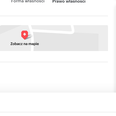
Forma własności
Prawo własności
5mb położona na Tysiącleciu w kwadracie ulic. Traugutta,
w ulicy przy dzialce. Przeznaczenie terenu - studium -