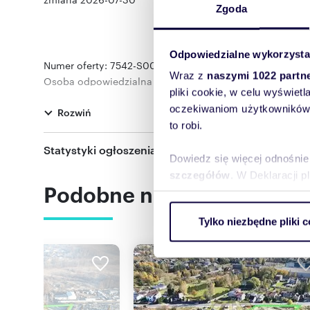
Zgoda
Odpowiedzialne wykorzysta
Numer oferty: 7542-S006CS
Wraz z
naszymi 1022 partn
Osoba odpowiedzialna zawodowo: Skrzynecka
34 3
pliki cookie, w celu wyświet
Nr licencji zawodowej: 550
oczekiwaniom użytkowników i
Rozwiń
to robi.
Statystyki ogłoszenia:
Dowiedz się więcej odnośnie
szczegółów
. W Deklaracji 
Podobne nieruchomości
Wykorzystujemy pliki cookie 
Tylko niezbędne pliki c
ruch w naszej witrynie. Inf
reklamowym i analitycznym. 
uzyskanymi podczas korzysta