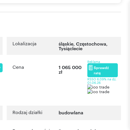
Lokalizacja
śląskie
,
Częstochowa
,
Tysiąclecie
Reklama
Cena
1 065 000
Sprawdź
P
zł
ratę
RSSO 6,09% na dz.
01.06.26
Rodzaj działki
budowlana