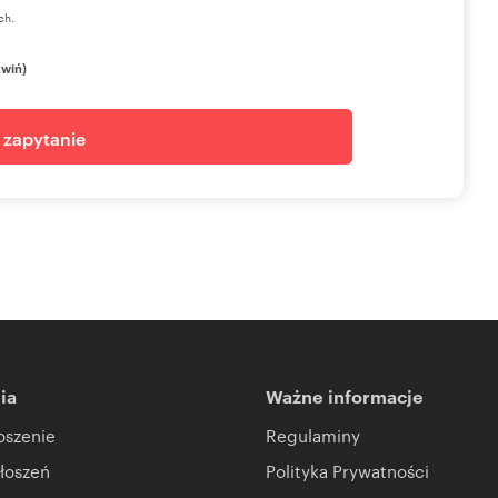
ch.
zwiń)
j zapytanie
ia
Ważne informacje
oszenie
Regulaminy
łoszeń
Polityka Prywatności