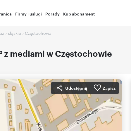
ranica
Firmy i usługi
Porady
Kup abonament
›
›
aż
śląskie
Częstochowa
² z mediami w Częstochowie
Udostępnij
Zapisz