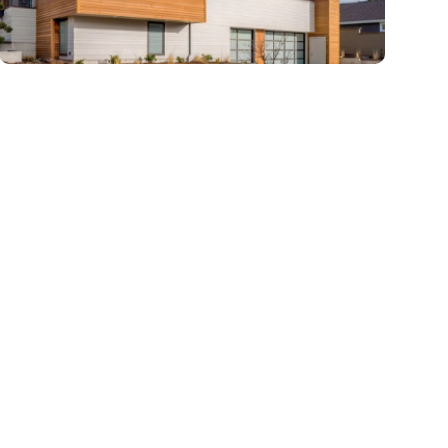
zł/m
m
zł/m
350
4804
187
2
2
2
Działka usługowa przy DK1 w
Grabówka - spokojne
Częstochowie – 4804 m²
899 000 zł
działka Częstochowa, Rząsawy, al. Aleja
Wojska Polskiego
chowa, Heraklesa