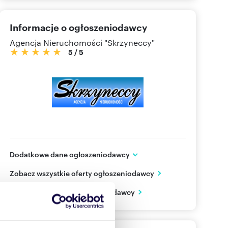
Informacje o ogłoszeniodawcy
Agencja Nieruchomości "Skrzyneccy"
5
/
5
Dodatkowe dane ogłoszeniodawcy
ul. Śląska 4
Zobacz wszystkie oferty ogłoszeniodawcy
Częstochowa
śląskie
PL
Zobacz wizytówkę ogłoszeniodawcy
602 85
Pokaż telefon