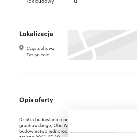
Rok budowy
0
Lokalizacja
Częstochowa
,
Tysiąclecie
Opis oferty
Działka budowlana o pow. ok.2400mkw.i szerokości ok. 2
grochowskiego, Obr. Westerplatte i Kisilewskiego. Media 
budownictwo jednorodzinne..
zmiana 2026-07-30