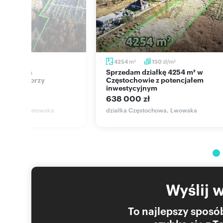
zł/m
m
zł/m
270
4254
150
2
2
2
Sprzedam działkę 4254 m² w
 1,45 ha przy
Częstochowie z potencjałem
j
inwestycyjnym
zł
638 000 zł
ochowa, Piastowska
działka Częstochowa, Lwowska
Wyślij 
To najlepszy sposób