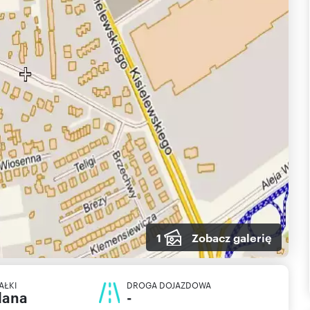
1
Zobacz galerię
AŁKI
DROGA DOJAZDOWA
lana
-