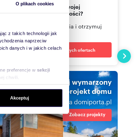
O plikach cookies
Nie znalazłeś jeszcze swojej
wymarzonej nieruchomości?
Określ swoje oczekiwania i otrzymuj
dopasowane oferty
ąc z takich technologii jak
 wychodzenia naprzeciw
ch danych i w jakich celach
Powiadom o nowych ofertach
Następn
sne preferencje w
sekcji
j chwili.
Znajdź swój wymarzony
projekt domu
ołecznościowe i analizować
Akceptuj
artnerom społecznościowym,
na domiporta.pl
anymi od Ciebie lub
Zobacz projekty