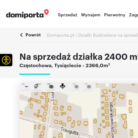
Sprzedaż
Wynajem
Pierwotny
Zag
Powrót
›
Domiporta.pl
Działki Budowlane na sprzed
Na sprzedaż działka 2400 m
Otwórz pasek narzędzi
2
Częstochowa
,
Tysiąclecie
- 2366,0m