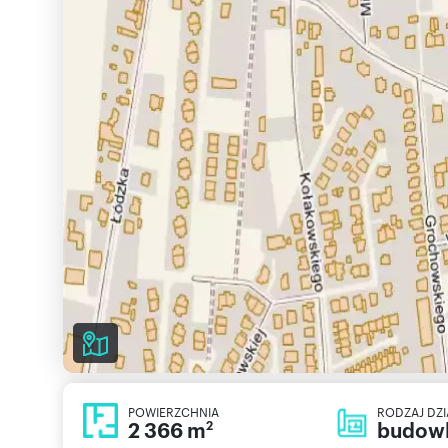
POWIERZCHNIA
RODZAJ DZI
2 366 m
budow
2