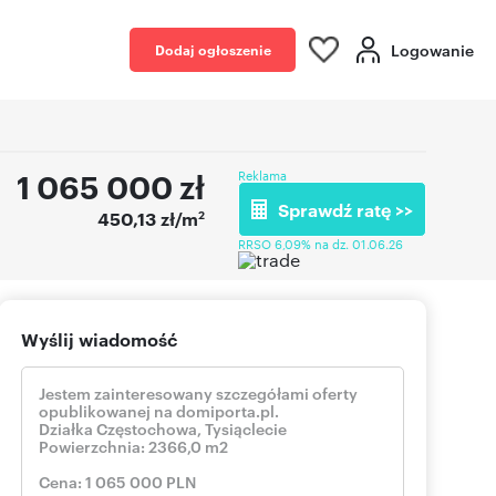
Logowanie
Dodaj ogłoszenie
1 065 000
zł
Reklama
Sprawdź ratę >>
2
450,13 zł/m
RRSO 6,09% na dz. 01.06.26
Wyślij wiadomość