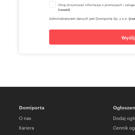
Chcę otrzymywać informacje o promocjach i usługa
(rozwiń)
Administratorem danych jest Domiporta Sp. z o.o.
(ro
Wyśli
Domiporta
Ogłoszen
O nas
Dodaj ogł
Kariera
Cennik og