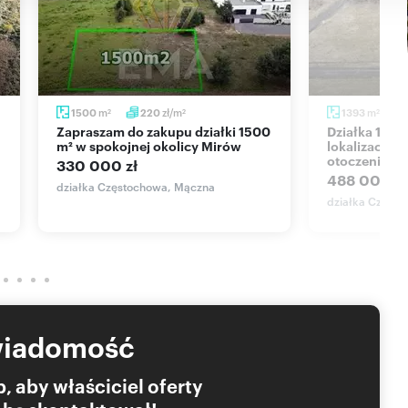
m
zł/m
m
1500
220
1393
2
2
2
Zapraszam do zakupu działki 1500
Działka 1393 m² w prestiżowej
m² w spokojnej okolicy Mirów
lokalizacji 
otoczenie
330 000 zł
488 000 zł
działka Częstochowa, Mączna
działka Często
wiadomość
, aby właściciel oferty