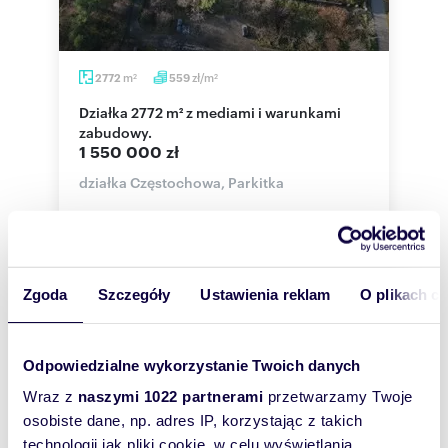
m
zł/m
2772
559
2
2
Działka 2772 m² z mediami i warunkami
zabudowy.
1 550 000 zł
działka Częstochowa, Parkitka
Na sprzedaż działki budowlane o łacznej
powierzchni 2772 m2 i szerokości 40 m,
znakomicie zlokalizowane w dzielnicy Parkitka w
s...
Zgoda
Szczegóły
Ustawienia reklam
O plikach c
Odpowiedzialne wykorzystanie Twoich danych
Wraz z
naszymi 1022 partnerami
przetwarzamy Twoje
osobiste dane, np. adres IP, korzystając z takich
technologii jak pliki cookie, w celu wyświetlania