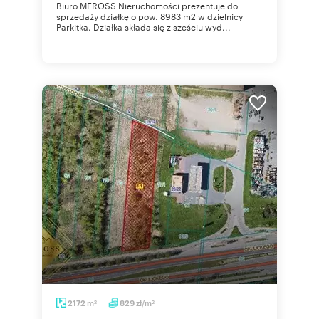
Biuro MEROSS Nieruchomości prezentuje do
sprzedaży działkę o pow. 8983 m2 w dzielnicy
Parkitka. Działka składa się z sześciu wyd...
m
zł/m
2172
829
2
2