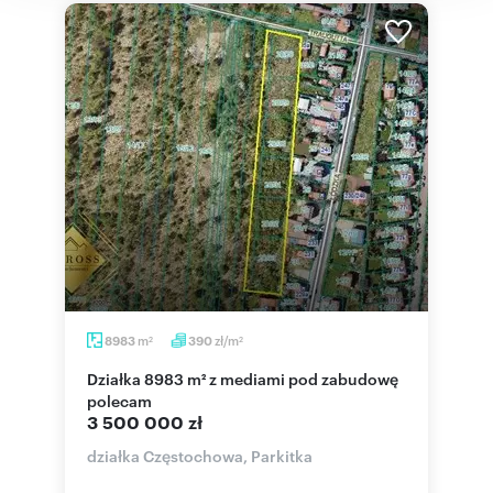
m
zł/m
8983
390
2
2
Działka 8983 m² z mediami pod zabudowę
polecam
3 500 000 zł
działka Częstochowa, Parkitka