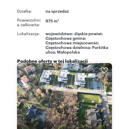
Działka:
na sprzedaż
Powierzchni
975 m
2
a całkowita:
Lokalizacja:
województwo:
śląskie
powiat:
Częstochowa
gmina:
Częstochowa
miejscowość:
Częstochowa
dzielnica:
Parkitka
ulica:
Małopolska
Podobne oferty w tej lokalizacji