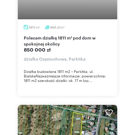
m
zł/m
1811
469
2
2
Polecam działkę 1811 m² pod dom w
spokojnej okolicy
850 000 zł
działka Częstochowa, Parkitka
Działka budowlana 1811 m2 – Parkitka, ul.
BialskaNajważniejsze informacje: powierzchnia:
1811 m2 szerokość działki: ok. 17 m ksz...