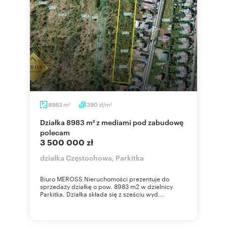
m
zł/m
8983
390
2
2
Działka 8983 m² z mediami pod zabudowę
polecam
3 500 000 zł
działka Częstochowa, Parkitka
Biuro MEROSS Nieruchomości prezentuje do
sprzedaży działkę o pow. 8983 m2 w dzielnicy
Parkitka. Działka składa się z sześciu wyd...