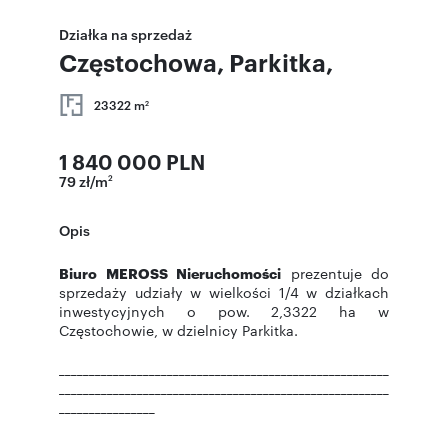
Działka na sprzedaż
Częstochowa, Parkitka,
23322 m
2
1 840 000 PLN
79 zł/m
2
Opis
Biuro MEROSS Nieruchomości
prezentuje do
sprzedaży udziały w wielkości 1/4 w działkach
inwestycyjnych o pow. 2,3322 ha w
Częstochowie, w dzielnicy Parkitka.
_______________________________________________________
_______________________________________________________
________________