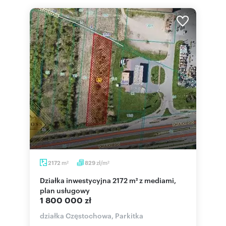
m
zł/m
2172
829
2
2
Działka inwestycyjna 2172 m² z mediami,
plan usługowy
1 800 000 zł
działka Częstochowa, Parkitka