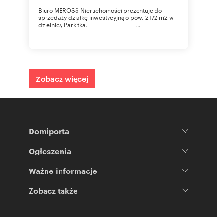
Biuro MEROSS Nieruchomości prezentuje do
sprzedaży działkę inwestycyjną o pow. 2172 m2 w
dzielnicy Parkitka. ___________________...
Zobacz więcej
Domiporta
Ogłoszenia
Ważne informacje
Zobacz także