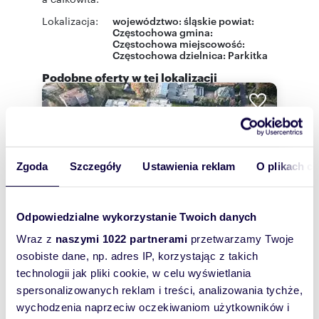
Lokalizacja:
województwo:
śląskie
powiat:
Częstochowa
gmina:
Częstochowa
miejscowość:
Częstochowa
dzielnica:
Parkitka
Podobne oferty w tej lokalizacji
Zgoda
Szczegóły
Ustawienia reklam
O plikach c
Odpowiedzialne wykorzystanie Twoich danych
Wraz z
naszymi 1022 partnerami
przetwarzamy Twoje
osobiste dane, np. adres IP, korzystając z takich
technologii jak pliki cookie, w celu wyświetlania
spersonalizowanych reklam i treści, analizowania tychże,
m
zł/m
2772
559
2
2
wychodzenia naprzeciw oczekiwaniom użytkowników i