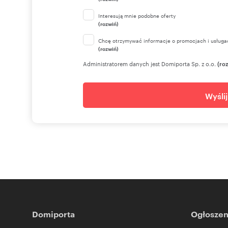
Interesują mnie podobne oferty
(rozwiń)
Chcę otrzymywać informacje o promocjach i usługa
(rozwiń)
Administratorem danych jest Domiporta Sp. z o.o.
(ro
Wyśli
Domiporta
Ogłoszen