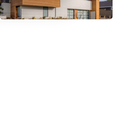
zł/m
m
zł/m
191
808
330
2
2
2
Działka 808 m² pod bliźniaki w
ojazdem
Częstochowie (w otoczeniu
nowych domów)
266 640 zł
chowa, Lisiniec, Naftowa
działka Częstochowa, Lisiniec