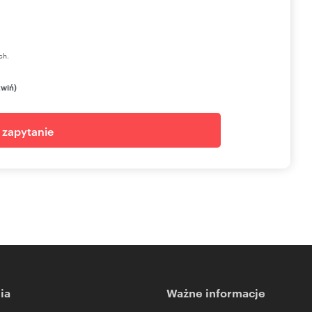
ch.
zwiń)
j zapytanie
ia
Ważne informacje