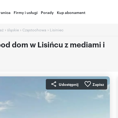
ranica
Firmy i usługi
Porady
Kup abonament
›
›
›
aż
śląskie
Częstochowa
Lisiniec
od dom w Lisińcu z mediami i
Udostępnij
Zapisz