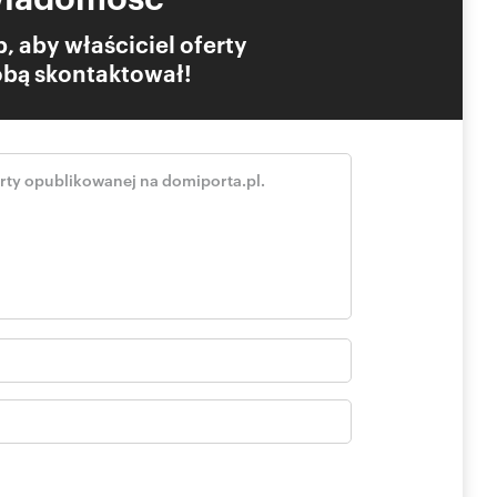
, aby właściciel oferty
Tobą skontaktował!