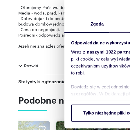
Oferujemy Państwu do zakupu działkę w dzielnicy Lisini
Media - woda, prąd, kanalizacja w ulicy głównej do doci
Dobry dojazd do centrum miasta, w pobliżu przystanek M
budowa domków jednorodzinnych.
Zgoda
Cena do negocjacji.
Pośrednik odpowiedzialny zawodowo za wykonanie umowy
--------------------------
Odpowiedzialne wykorzysta
Jeżeli nie znalazłeś oferty swoich marzeń skontaktuj się 
Wraz z
naszymi 1022 partn
Oferta wysłana z systemu BCK Galactica
pliki cookie, w celu wyświet
Rozwiń
oczekiwaniom użytkowników i
to robi.
Statystyki ogłoszenia:
Numer oferty: MEG-GS-6561-2
Dowiedz się więcej odnośnie
szczegółów
. W Deklaracji 
Podobne nieruchomości
Wykorzystujemy pliki cookie 
Tylko niezbędne pliki c
ruch w naszej witrynie. Inf
reklamowym i analitycznym. 
uzyskanymi podczas korzysta