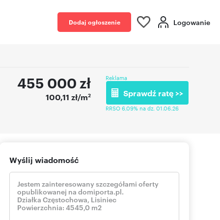
Logowanie
Dodaj ogłoszenie
455 000
zł
Reklama
Sprawdź ratę >>
2
100,11 zł/m
RRSO 6,09% na dz. 01.06.26
Wyślij wiadomość