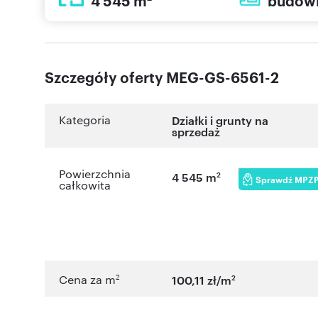
4 545 m
budow
Szczegóły oferty MEG-GS-6561-2
Kategoria
Działki i grunty na
sprzedaż
Powierzchnia
2
4 545 m
Sprawdź MPZ
całkowita
2
2
Cena za m
100,11 zł/m