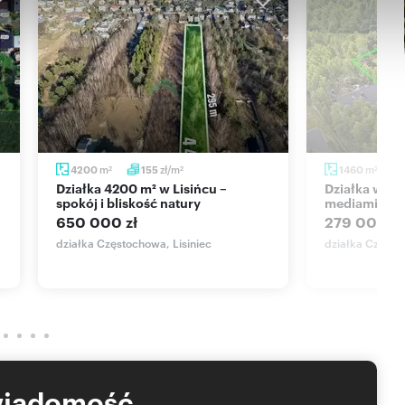
m
zł/m
m
4200
155
1460
2
2
2
Działka 4200 m² w Lisińcu –
Działka w Lisińcu 1460 m² z
spokój i bliskość natury
mediami i d
650 000 zł
279 000 zł
działka Częstochowa, Lisiniec
działka Często
wiadomość