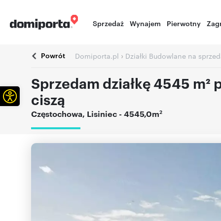
Sprzedaż
Wynajem
Pierwotny
Zag
Powrót
›
Domiporta.pl
Działki Budowlane na sprzed
Sprzedam działkę 4545 m² p
Otwórz pasek narzędzi
ciszą
2
Częstochowa
,
Lisiniec
- 4545,0m