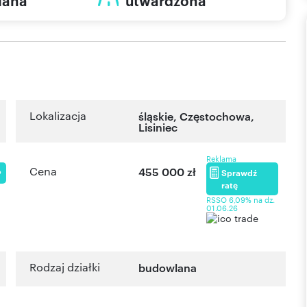
lana
utwardzona
Lokalizacja
śląskie
,
Częstochowa
,
Lisiniec
Reklama
Cena
455 000 zł
Sprawdź
P
ratę
RSSO 6,09% na dz.
01.06.26
Rodzaj działki
budowlana