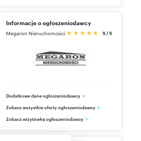
Informacje o ogłoszeniodawcy
Megaron Nieruchomości
5
/
5
Dodatkowe dane ogłoszeniodawcy
Jasnogórska 7/9 lok.1
Zobacz wszystkie oferty ogłoszeniodawcy
Częstochowa
śląskie
PL
Zobacz wizytówkę ogłoszeniodawcy
343613
Pokaż telefon