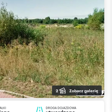
2
Zobacz galerię
AŁKI
DROGA DOJAZDOWA