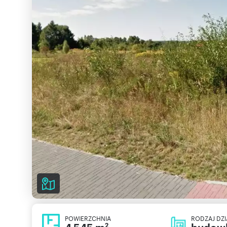
POWIERZCHNIA
RODZAJ DZI
2