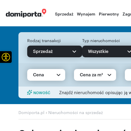
Sprzedaż
Wynajem
Pierwotny
Zag
Rodzaj transakcji
Typ nieruchomości
Sprzedaż
Wszystkie
Otwórz pasek narzędzi
Cena
Cena za m²
Znajdź nieruchomość opisując ją 
NOWOŚĆ
›
Domiporta.pl
Nieruchomości na sprzedaż