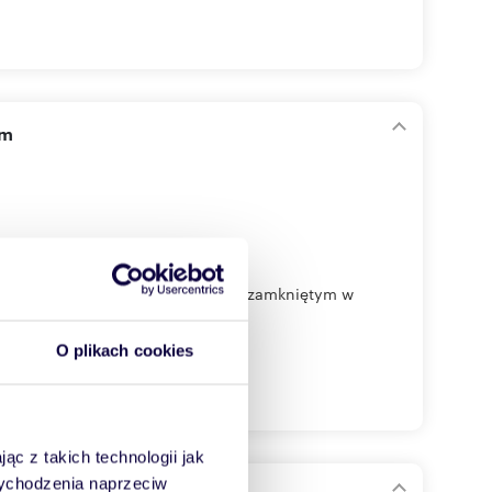
am
 sprzedaży dom w stanie surowym zamkniętym w
O plikach cookies
ąc z takich technologii jak
 wychodzenia naprzeciw