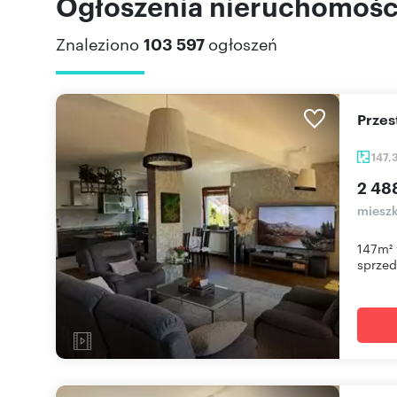
Ogłoszenia nieruchomości
Znaleziono
103 597
ogłoszeń
Prze
147,
2 48
mieszk
147m² 
sprzeda