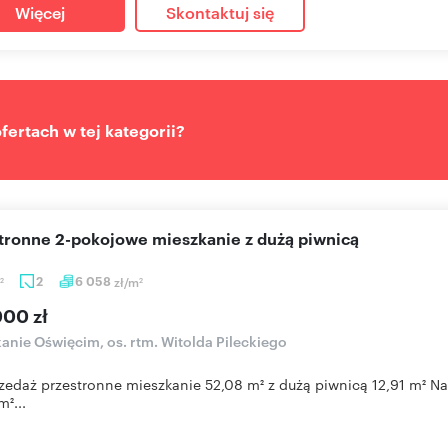
Więcej
Skontaktuj się
ertach w tej kategorii?
stronne 2-pokojowe mieszkanie z dużą piwnicą
2
6 058
zł/m
2
2
000 zł
anie Oświęcim, os. rtm. Witolda Pileckiego
zedaż przestronne mieszkanie 52,08 m² z dużą piwnicą 12,91 m² N
m²...