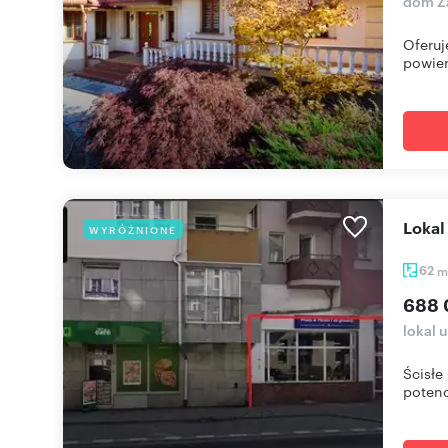
dom Z
Oferuj
powier
loka
WYRÓŻNIONE
62
m
688 
lokal 
Ścisł
potenc