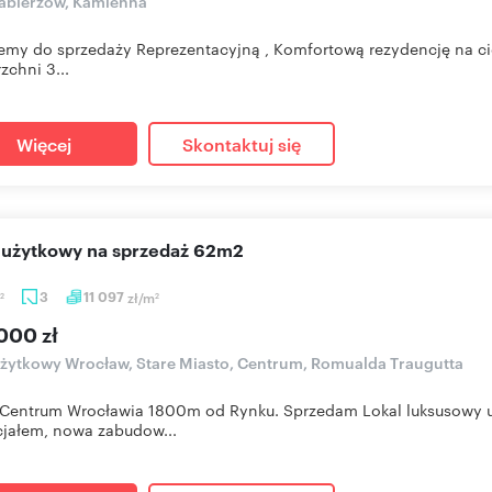
abierzów, Kamienna
emy do sprzedaży Reprezentacyjną , Komfortową rezydencję na ci
zchni 3...
Więcej
Skontaktuj się
l użytkowy na sprzedaż 62m2
3
11 097
zł/m
2
2
000 zł
użytkowy Wrocław, Stare Miasto, Centrum, Romualda Traugutta
e Centrum Wrocławia 1800m od Rynku. Sprzedam Lokal luksusowy
jałem, nowa zabudow...