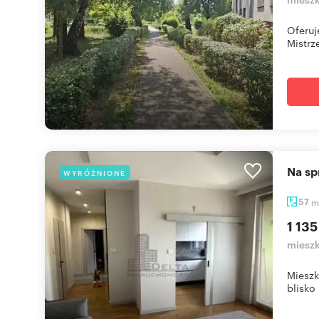
Oferuj
Mistrz
Na 
WYRÓŻNIONE
57
m
1 135
miesz
Mieszk
blisko 