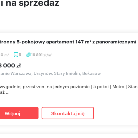
 na sprzedaż
stronny 5-pokojowy apartament 147 m² z panoramicznymi
30
m
5
16 891
zł/m
2
2
8 000 zł
anie Warszawa, Ursynów, Stary Imielin, Bekasów
wygodniej przestrzeni na jednym poziomie | 5 pokoi | Metro | St
ż ...
Więcej
Skontaktuj się