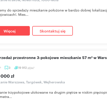
emy do sprzedaży mieszkanie położone w bardzo dobrej lokalizacj
ejowicach!. Mies...
Więcej
Skontaktuj się
sprzedaż przestronne 3-pokojowe mieszkanie 57 m² w War
3
19 912
zł/m
2
2
 000 zł
kanie Warszawa, Targówek, Wejherowska
anie trzypokojowe ulokowane na drugim piętrze w niskim pięci
metra...