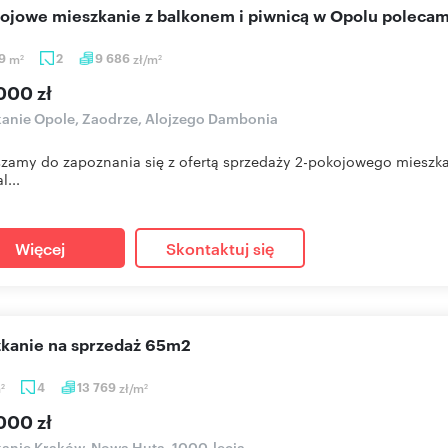
kojowe mieszkanie z balkonem i piwnicą w Opolu polecam
29
m
2
9 686
zł/m
2
2
000 zł
anie Opole, Zaodrze, Alojzego Dambonia
zamy do zapoznania się z ofertą sprzedaży 2-pokojowego mieszkan
l...
Więcej
Skontaktuj się
szkanie na sprzedaż 65m2
m
4
13 769
zł/m
2
2
000 zł
anie Kraków, Nowa Huta, 1000-lecia