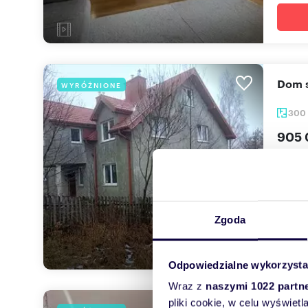
Dom
WYRÓŻNIONE
300
905 
dom Z
Dom w 
dobrej 
Zgoda
Odpowiedzialne wykorzysta
Wraz z
naszymi 1022 partn
pliki cookie, w celu wyświet