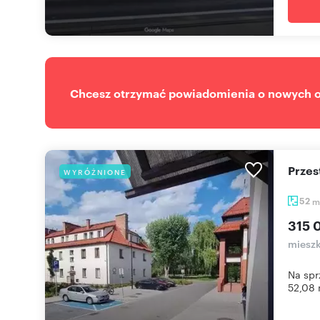
Chcesz otrzymać powiadomienia o nowych of
Prze
WYRÓŻNIONE
52
m
315 
mieszk
Na spr
52,08 