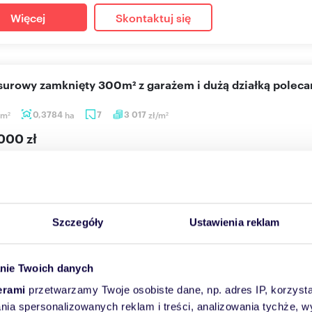
Więcej
Skontaktuj się
 surowy zamknięty 300m² z garażem i dużą działką polec
m
0,3784
ha
7
3 017
zł/m
2
2
000 zł
agnańsk, Jaworze
stanie surowym zamkniętym w dobrej lokalizacji!. Oferujemy do
lokalizac...
Szczegóły
Ustawienia reklam
Więcej
Skontaktuj się
nie Twoich danych
erami
przetwarzamy Twoje osobiste dane, np. adres IP, korzystaj
lania spersonalizowanych reklam i treści, analizowania tychże,