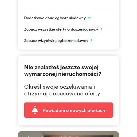
Dodatkowe dane ogłoszeniodawcy
ul. Opłotkowa 11
Zobacz wszystkie oferty ogłoszeniodawcy
Wrocław
dolnośląskie
PL
Zobacz wizytówkę ogłoszeniodawcy
501 07
Pokaż telefon
Nie znalazłeś jeszcze swojej
wymarzonej nieruchomości?
Określ swoje oczekiwania i
otrzymuj dopasowane oferty
Powiadom o nowych ofertach