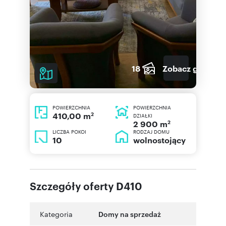
18
Zobacz galerię
POWIERZCHNIA
POWIERZCHNIA
2
410,00 m
DZIAŁKI
2
2 900 m
LICZBA POKOI
RODZAJ DOMU
10
wolnostojący
Szczegóły oferty D410
Kategoria
Domy na sprzedaż