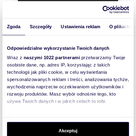
była praktyka medyczna, znajduje
To najlepszy
pomieszczenie recepcji z poczekalnią, cztery
gabinety i łazienka. Dostęp do tej części
sposób, aby
oddzielną bramą. Oddzielne wejście, ma także
właściciel
mieszkanie na parterze, składające się z saloniku
Zgoda
Szczegóły
Ustawienia reklam
O plikach c
oferty
z aneksem kuchennym, sypialni i łazienki. Wokół
domu, jest zadbany ogród z wieloma drzewami,
szybko się z
oczkiem wodnym, domkiem gospodarczym, w
Tobą
którym znajduje się centrala sterowania
Odpowiedzialne wykorzystanie Twoich danych
skontaktował!
systemem nawadniania. Przy garażu znajduje się
Wraz z
naszymi 1022 partnerami
przetwarzamy Twoje
bank energii dla fotowoltaiki, oraz stacja
ładowania dla aut elektrycznych. Miejsce ciche,
osobiste dane, np. adres IP, korzystając z takich
praktycznie pozbawione ruchu kołowego, z
technologii jak pliki cookie, w celu wyświetlania
szybkim dostępem do obwodnicy śródmiejskiej i
spersonalizowanych reklam i treści, analizowania tychże,
autostradowej. Cena 4,5 mln zł do negocjacji
wychodzenia naprzeciw oczekiwaniom użytkowników i
rozwoju produktów. Masz wybór odnośnie tego, kto
używa Twoich danych i w jakich celach to robi.
Numer oferty: D410
Dowiedz się więcej odnośnie tego, jak Twoje osobiste
dane są przetwarzane oraz ustaw własne preferencje w
sekcji szczegółów
. W Deklaracji plików cookie możesz
Akceptuj