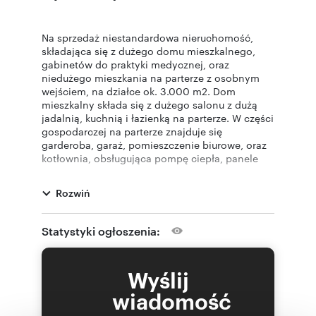
Na sprzedaż niestandardowa nieruchomość,
składająca się z dużego domu mieszkalnego,
gabinetów do praktyki medycznej, oraz
niedużego mieszkania na parterze z osobnym
wejściem, na działce ok. 3.000 m2. Dom
mieszkalny składa się z dużego salonu z dużą
jadalnią, kuchnią i łazienką na parterze. W części
gospodarczej na parterze znajduje się
garderoba, garaż, pomieszczenie biurowe, oraz
kotłownia, obsługująca pompę ciepła, panele
fotowoltaiczne, kocioł gazowy i kominek z
płaszczem wodnym. Na piętrze znajduje się
Rozwiń
sześć sypialni, sauna, dwie łazienki i duże
pomieszczenie gospodarcze. Na piętrze od
strony południowej, jest balkon, na który można
Statystyki ogłoszenia:
wyjść z kilku pokoi. Więźba dachowa pokryta
dachówką ceramiczną, na części której znajdują
się panele fotowoltaiczne. Wszystkie okna
Wyślij
drewniane mahoniowe. Część salonowa i
jadalniana jest wysoka, ( ok. 5m) sięgająca
wiadomość
połaci dachowej. W części gdzie prowadzona