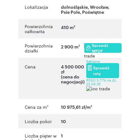
Lokalizacja
dolnośląskie
,
Wrocław
,
Psie Pole
,
Poświętne
Powierzchnia
410 m
2
całkowita
Sprawdź
Powierzchnia
2 900 m
2
działki
MPZP
Reklama
Cena
4 500 000
Sprawdź
zł
ratę
(cena do
RSSO 5,77% na dz.
negocjacji)
01.06.26
Cena za m
10 975,61 zł/m
2
2
Liczba pokoi
10
Liczba pięter w
1