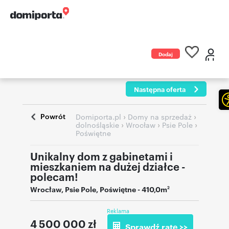
Dodaj
ogłoszenie
Następna oferta
Powrót
›
›
Domiporta.pl
Domy na sprzedaż
›
›
›
dolnośląskie
Wrocław
Psie Pole
Poświętne
Unikalny dom z gabinetami i
mieszkaniem na dużej działce -
polecam!
Wrocław
,
Psie Pole
,
Poświętne
- 410,0m
2
Reklama
4 500 000
zł
Sprawdź ratę >>