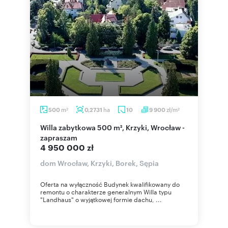
m
ha
zł/m
500
0,2731
10
9 900
2
2
Willa zabytkowa 500 m², Krzyki, Wrocław -
zapraszam
4 950 000 zł
dom Wrocław, Krzyki, Borek, Sępia
Oferta na wyłączność Budynek kwalifikowany do
remontu o charakterze generalnym Willa typu
"Landhaus" o wyjątkowej formie dachu, ...