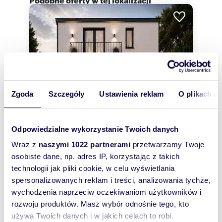
Zgoda
Szczegóły
Ustawienia reklam
O plikach c
Odpowiedzialne wykorzystanie Twoich danych
Wraz z
naszymi 1022 partnerami
przetwarzamy Twoje
m
ha
zł/m
osobiste dane, np. adres IP, korzystając z takich
235
0,0483
5
6 809
2
2
technologii jak pliki cookie, w celu wyświetlania
Dom do remontu w Krzykach (235 m², duży
spersonalizowanych reklam i treści, analizowania tychże,
parking)
1 600 000 zł
wychodzenia naprzeciw oczekiwaniom użytkowników i
rozwoju produktów. Masz wybór odnośnie tego, kto
dom Wrocław, Krzyki
używa Twoich danych i w jakich celach to robi.