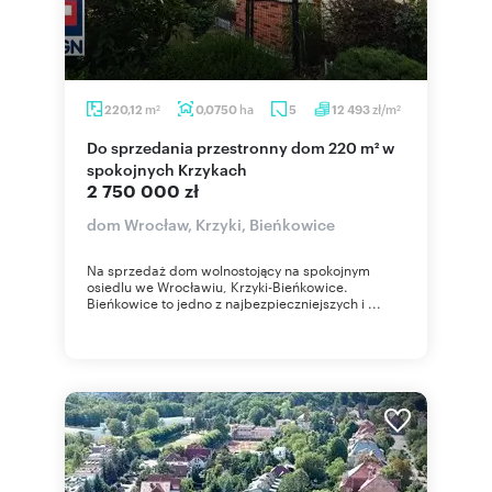
m
ha
zł/m
220,12
0,0750
5
12 493
2
2
Do sprzedania przestronny dom 220 m² w
spokojnych Krzykach
2 750 000 zł
dom Wrocław, Krzyki, Bieńkowice
Na sprzedaż dom wolnostojący na spokojnym
osiedlu we Wrocławiu, Krzyki-Bieńkowice.
Bieńkowice to jedno z najbezpieczniejszych i ...