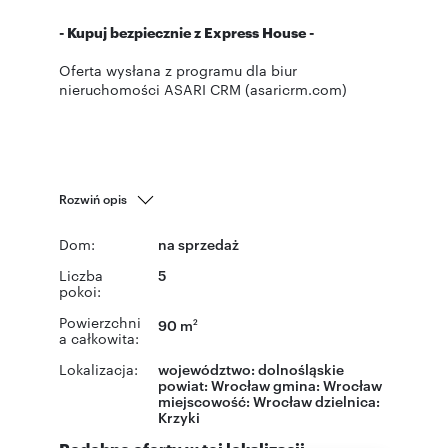
- Kupuj bezpiecznie z Express House -
Oferta wysłana z programu dla biur
nieruchomości ASARI CRM (asaricrm.com)
Rozwiń opis
Dom:
na sprzedaż
Liczba
5
pokoi:
Powierzchni
90 m
2
a całkowita:
Lokalizacja:
województwo:
dolnośląskie
powiat:
Wrocław
gmina:
Wrocław
miejscowość:
Wrocław
dzielnica:
Krzyki
Podobne oferty w tej lokalizacji