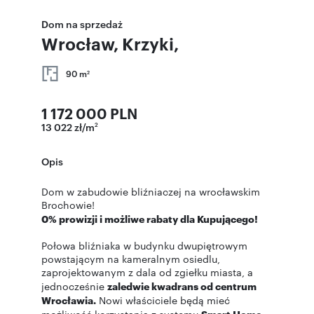
Dom na sprzedaż
Wrocław, Krzyki,
90 m
2
1 172 000 PLN
13 022 zł/m
2
Opis
Dom w zabudowie bliźniaczej na wrocławskim
Brochowie!
0% prowizji i możliwe rabaty dla Kupującego!
Połowa bliźniaka w budynku dwupiętrowym
powstającym na kameralnym osiedlu,
zaprojektowanym z dala od zgiełku miasta, a
jednocześnie
zaledwie kwadrans od centrum
Wrocławia.
Nowi właściciele będą mieć
Smart Home