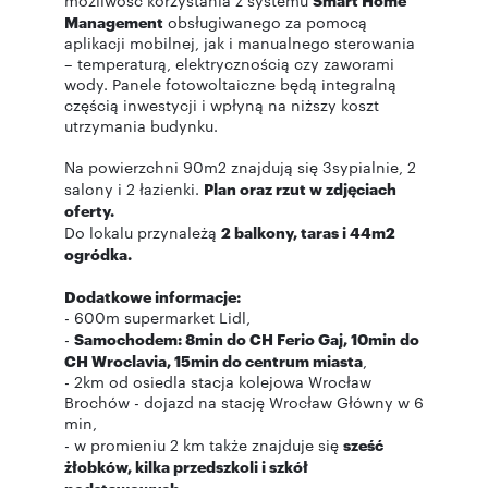
możliwość korzystania z systemu
Management
obsługiwanego za pomocą
aplikacji mobilnej, jak i manualnego sterowania
– temperaturą, elektrycznością czy zaworami
wody. Panele fotowoltaiczne będą integralną
częścią inwestycji i wpłyną na niższy koszt
utrzymania budynku.
Na powierzchni 90m2 znajdują się 3sypialnie, 2
salony i 2 łazienki.
Plan oraz rzut w zdjęciach
oferty.
Do lokalu przynależą
2 balkony, taras i 44m2
ogródka.
Dodatkowe informacje:
- 600m supermarket Lidl,
-
Samochodem: 8min do CH Ferio Gaj, 10min do
CH Wroclavia, 15min do centrum miasta
,
- 2km od osiedla stacja kolejowa Wrocław
Brochów - dojazd na stację Wrocław Główny w 6
min,
- w promieniu 2 km także znajduje się
sześć
żłobków, kilka przedszkoli i szkół
podstawowych