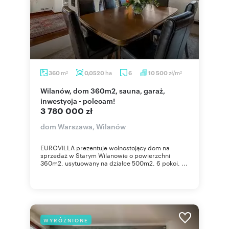
m
ha
zł/m
360
0,0520
6
10 500
2
2
Wilanów, dom 360m2, sauna, garaż,
inwestycja - polecam!
3 780 000 zł
dom Warszawa, Wilanów
EUROVILLA prezentuje wolnostojący dom na
sprzedaż w Starym Wilanowie o powierzchni
360m2, usytuowany na działce 500m2, 6 pokoi, ...
WYRÓŻNIONE