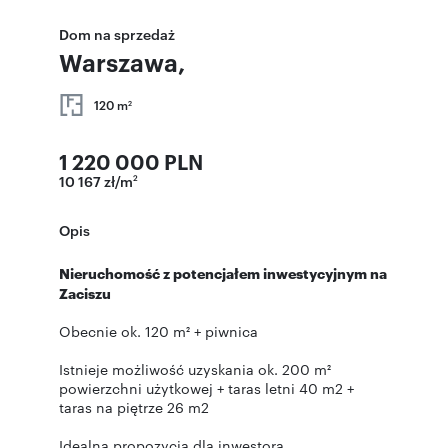
Dom na sprzedaż
Warszawa,
120 m
2
1 220 000 PLN
10 167 zł/m
2
Opis
Nieruchomość z potencjałem inwestycyjnym na
Zaciszu
Obecnie ok. 120 m² + piwnica
Istnieje możliwość uzyskania ok. 200 m²
powierzchni użytkowej + taras letni 40 m2 +
taras na piętrze 26 m2
Idealna propozycja dla inwestora.