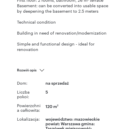
First floor: 2 rooms, bathroom, 26 m² terrace
Basement: can be converted into usable space
by deepening the basement to 2.5 meters
Technical condition
Building in need of renovation/modernization
Simple and functional design - ideal for
renovation
Rozwiń opis
Dom:
na sprzedaż
Liczba
5
pokoi:
Powierzchni
120 m
2
a całkowita:
Lokalizacja:
województwo:
mazowieckie
powiat:
Warszawa
gmina:
Targówek
miejscowość: