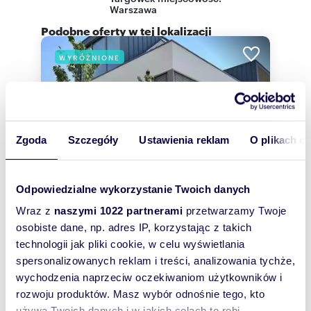
Warszawa
Podobne oferty w tej lokalizacji
WYRÓŻNIONE
Zgoda
Szczegóły
Ustawienia reklam
O plikach c
Odpowiedzialne wykorzystanie Twoich danych
Wraz z
naszymi 1022 partnerami
przetwarzamy Twoje
osobiste dane, np. adres IP, korzystając z takich
technologii jak pliki cookie, w celu wyświetlania
m
ha
zł/m
278
0,0464
5
17 626
2
2
spersonalizowanych reklam i treści, analizowania tychże,
Na sprzedaż luksusowy dom 278 m² w
wychodzenia naprzeciw oczekiwaniom użytkowników i
Wilanowie Zawadach
rozwoju produktów. Masz wybór odnośnie tego, kto
4 900 000 zł
używa Twoich danych i w jakich celach to robi.