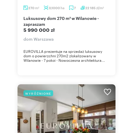
m
ha
zł/m
270
0,1000
7
22 185
2
2
Luksusowy dom 270 m² w Wilanowie -
zapraszam
5 990 000 zł
dom Warszawa
EUROVILLA prezentuje na sprzedaż luksusowy
dom o powierzchni 270m2 zlokalizowany w
Wilanowie - 7 pokoi - Nowoczesna architektura...
WYRÓŻNIONE