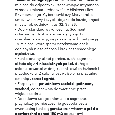
miejsce do odpoczynku zapewniając intymność
w środku miasta. Jednocześnie bliskość ulicy
Rzymowskiego, Cybernetyki czy Marynarskiej
umożliwia łatwy i szybki dojazd do każdej części
miasta, obwodnicy i tras S2, S7, S8.
• Dobry standard wykończenia: Segment
odnowiony, doskonale nadający się do
dowolnej aranżacji, wyposażony w klimatyzację.
To miejsce, które spełni oczekiwania osób
ceniących niezależność i brak bezpośredniego
sąsiedztwa.
• Funkcjonalny układ pomieszczeń: segment
składa się z
4 niezależnych pokoi,
dużego
salonu, otwartej widnej kuchni, dwóch łazienek i
przedpokoju. Z salonu jest wyjście na przytulny
osłonięty
taras i ogród.
• Ekspozycja:
południowy zachód - północny
wschód
, co zapewnia doświetlenie przez
większość dnia.
• Dodatkowe udogodnienia: do segmentu
przynależy pomieszczenie gospodarcze z
ewentualną funkcją
garażu
oraz własny
ogród
o
powierzchni
ponad 150 m2
co stanowi