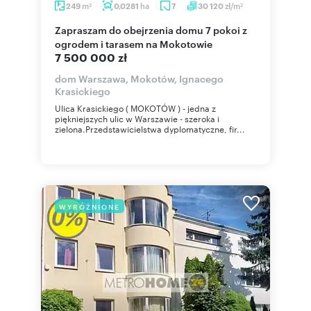
m
ha
zł/m
249
0,0281
7
30 120
2
2
Zapraszam do obejrzenia domu 7 pokoi z
ogrodem i tarasem na Mokotowie
7 500 000 zł
dom Warszawa, Mokotów, Ignacego
Krasickiego
Ulica Krasickiego ( MOKOTÓW ) - jedna z
piękniejszych ulic w Warszawie - szeroka i
zielona.Przedstawicielstwa dyplomatyczne, fir...
WYRÓŻNIONE