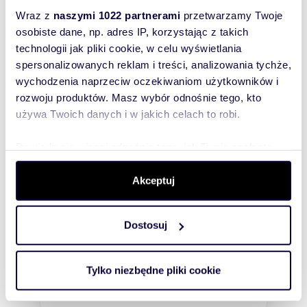
Wraz z
naszymi 1022 partnerami
przetwarzamy Twoje
osobiste dane, np. adres IP, korzystając z takich
technologii jak pliki cookie, w celu wyświetlania
spersonalizowanych reklam i treści, analizowania tychże,
wychodzenia naprzeciw oczekiwaniom użytkowników i
rozwoju produktów. Masz wybór odnośnie tego, kto
używa Twoich danych i w jakich celach to robi.
Dowiedz się więcej odnośnie tego, jak Twoje osobiste
m
ha
zł/m
220
0,0256
5
13 591
2
2
dane są przetwarzane oraz ustaw własne preferencje w
Segment 220 m² z ogrodem na Mokotowie
sekcji szczegółów
. W Deklaracji plików cookie możesz
Akceptuj
- zapraszam
zmienić lub wycofać swoją zgodę w dowolnej chwili.
2 990 000 zł
dom Warszawa, Mokotów, Służew
Dostosuj
Wykorzystujemy pliki cookie do spersonalizowania treści
i reklam, aby oferować funkcje społecznościowe i
OFERUJĘ DO SPRZEDAŻY BARDZO ATRAKCYJNĄ
analizować ruch w naszej witrynie. Informacje o tym, jak
NIERUCHOMOŚĆ -SEGMENT ŚRODKOWY O POW
Tylko niezbędne pliki cookie
220M2 Z DZIAŁKĄ O POW 256M2- W
korzystasz z naszej witryny, udostępniamy partnerom
POSZUKIWANYM PRZEZ KL...
społecznościowym, reklamowym i analitycznym.