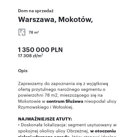
Dom na sprzedaż
Warszawa, Mokotów,
78 m
2
1 350 000 PLN
17 308 zł/m
2
Opis
Zapraszamy do zapoznania się z wyjątkową
ofertą przytulnego narożnego segmentu o
powierzchni 78 m2, mieszczącego się na
Mokotowie w
centrum Służewa
nieopodal ulicy
Rzymowskiego i Wołoskiej.
NAJWAŻNIEJSZE ATUTY:
• Doskonała lokalizacja: segment usytuowany w
spokojnej okolicy ulicy Obrzeżnej,
w otoczeniu
zieleni własnego ogrodu
, który stanowi idealne