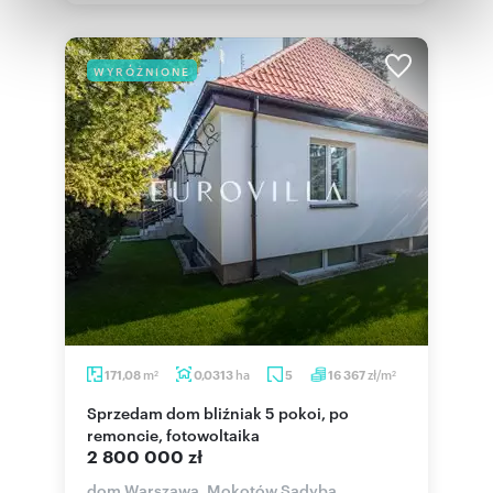
Partnerzy mogą połączyć te informacje z innymi danymi
otrzymanymi od Ciebie lub uzyskanymi podczas
korzystania z ich usług.
WYRÓŻNIONE
m
ha
zł/m
171,08
0,0313
5
16 367
2
2
Sprzedam dom bliźniak 5 pokoi, po
remoncie, fotowoltaika
2 800 000 zł
dom Warszawa, Mokotów Sadyba