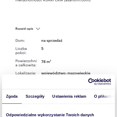
Rozwiń opis
Dom:
na sprzedaż
Liczba
5
pokoi:
Powierzchni
78 m
2
a całkowita:
Lokalizacja:
województwo:
mazowieckie
powiat:
Warszawa
gmina:
Warszawa
miejscowość:
Warszawa
dzielnica:
Mokotów
Podobne oferty w tej lokalizacji
Zgoda
Szczegóły
Ustawienia reklam
O plikach c
WYRÓŻNIONE
Odpowiedzialne wykorzystanie Twoich danych